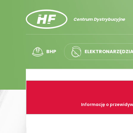
Centrum Dystrybucyjne
BHP
ELEKTRONARZĘDZI
Informację o przewidyw