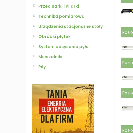
Przecinarki i Pilarki
Technika pomiarowa
Urządzenia stacjonarne stoły
Pozi
Obróbki płytek
System odsysania pyłu
Mieszalniki
Pozi
Piły
Pozi
Pozi