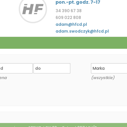
pon.-pt. godz. 7-17
34 390 67 38
609 022 808
adam@hfcd.pl
adam.swodczyk@hfcd.pl
Marka
ena
(wszystkie)