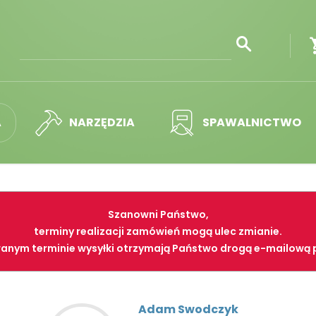
A
NARZĘDZIA
SPAWALNICTWO
Szanowni Państwo,
terminy realizacji zamówień mogą ulec zmianie.
anym terminie wysyłki otrzymają Państwo drogą e-mailową 
Adam Swodczyk