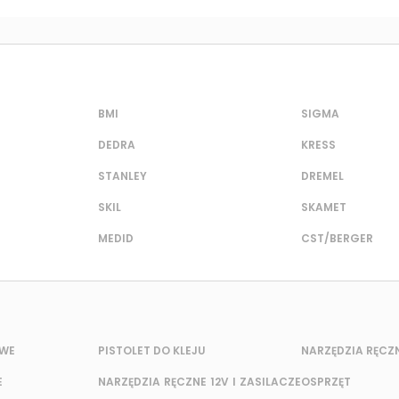
BMI
SIGMA
DEDRA
KRESS
STANLEY
DREMEL
SKIL
SKAMET
MEDID
CST/BERGER
OWE
PISTOLET DO KLEJU
NARZĘDZIA RĘCZ
E
NARZĘDZIA RĘCZNE 12V I ZASILACZE
OSPRZĘT