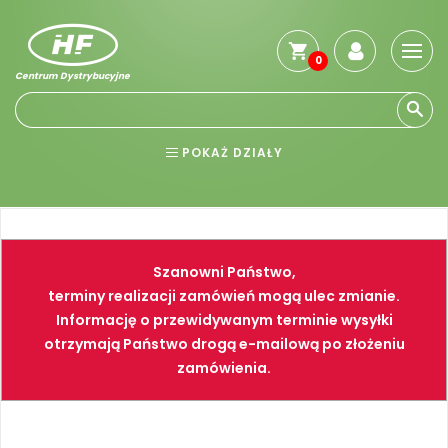
0
Centrum Dystrybucyjne
Stro
głó
Reg
POKAŻ DZIAŁY
Jak
kup
BHP
ELEKTRONARZĘDZIA
Kosz
dos
NARZĘDZIA
SPAWALNICTWO
Gwa
Szanowni Państwo,
i
FARBY
PNEUMATYKA
zwro
terminy realizacji zamówień mogą ulec zmianie.
Informację o przewidywanym terminie wysyłki
Płat
otrzymają Państwo drogą e-mailową po złożeniu
Kont
zamówienia.