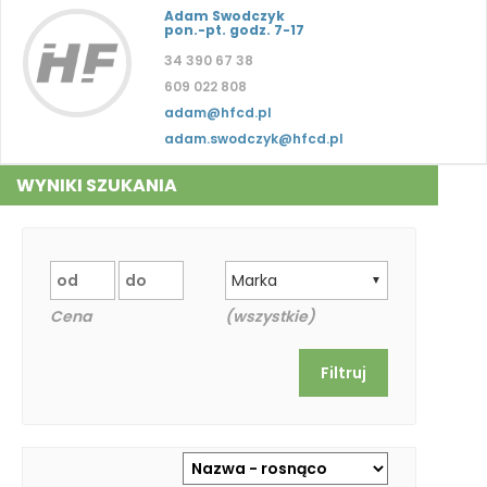
Adam Swodczyk
pon.-pt. godz. 7-17
34 390 67 38
609 022 808
adam@hfcd.pl
adam.swodczyk@hfcd.pl
WYNIKI SZUKANIA
Marka
▼
Cena
(wszystkie)