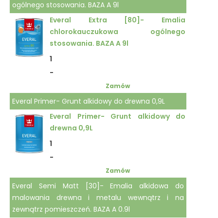
ogólnego stosowania. BAZA A 9l
Everal Extra [80]- Emalia
chlorokauczukowa ogólnego
stosowania. BAZA A 9l
1
-
Zamów
Everal Primer- Grunt alkidowy do drewna 0,9L
Everal Primer- Grunt alkidowy do
drewna 0,9L
1
-
Zamów
Everal Semi Matt [30]- Emalia alkidowa do
malowania drewna i metalu wewnątrz i na
zewnątrz pomieszczeń. BAZA A 0.9l