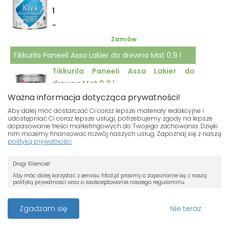
1
-
Zamów
Tikkurila Paneeli Assa Lakier do drewna Mat 0.9 l
Tikkurila Paneeli Assa Lakier do
drewna Mat 0.9 l
Ważna informacja dotycząca prywatności!
1
Aby dalej móc dostarczać Ci coraz lepsze materiały redakcyjne i
-
udostępniać Ci coraz lepsze usługi, potrzebujemy zgody na lepsze
dopasowanie treści marketingowych do Twojego zachowania. Dzięki
Zamów
nim możemy finansować rozwój naszych usług. Zapoznaj się z naszą
polityką prywatności
Tikkurila Paneeli Assa Lakier do drewna Mat 2.7 l
Nasza strona używa plików cookies.
Tikkurila Paneeli Assa Lakier do
Drogi Kliencie!
Jeśli nie chcesz, by pliki cookies były
drewna Mat 2.7 l
zapisywane na Twoim dysku zmień
Aby móc dalej korzystać z serwisu hfcd.pl prosimy o zapoznanie się z naszą
polityką prywatności oraz o zaakceptowanie naszego regulaminu.
ustawienia swojej przeglądarki.
1
RODO
-
Przeczytaj więcej o cookies
Z dniem 25 maja 2018 r. rozpoczyna obowiązywanie Rozporządzenie
Zgadzam się
Nie teraz
Parlamentu Europejskiego i Rady (UE) 2016/679 z dnia 27 kwietnia 2016 r. w
Zamów
sprawie ochrony osób fizycznych w związku z przetwarzaniem danych
osobowych i w sprawie swobodnego przepływu takich danych oraz uchylenia