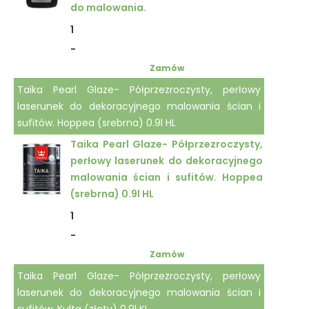
do malowania.
1
-
Zamów
Taika Pearl Glaze- Półprzezroczysty, perłowy
laserunek do dekoracyjnego malowania ścian i
sufitów. Hoppea (srebrna) 0.9l HL
Taika Pearl Glaze- Półprzezroczysty,
perłowy laserunek do dekoracyjnego
malowania ścian i sufitów. Hoppea
(srebrna) 0.9l HL
1
-
Zamów
Taika Pearl Glaze- Półprzezroczysty, perłowy
laserunek do dekoracyjnego malowania ścian i