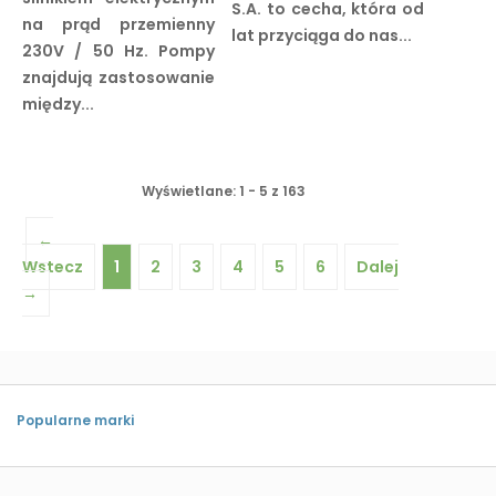
S.A. to cecha, która od
na prąd przemienny
lat przyciąga do nas...
230V / 50 Hz. Pompy
znajdują zastosowanie
między...
Wyświetlane: 1 - 5 z 163
←
Wstecz
1
2
3
4
5
6
Dalej
→
Popularne marki