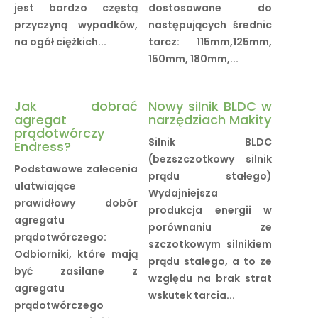
jest bardzo częstą
dostosowane do
przyczyną wypadków,
następujących średnic
na ogół ciężkich...
tarcz: 115mm,125mm,
150mm, 180mm,...
Jak dobrać
Nowy silnik BLDC w
agregat
narzędziach Makity
prądotwórczy
Silnik BLDC
Endress?
(bezszczotkowy silnik
Podstawowe zalecenia
prądu stałego)
ułatwiające
Wydajniejsza
prawidłowy dobór
produkcja energii w
agregatu
porównaniu ze
prądotwórczego:
szczotkowym silnikiem
Odbiorniki, które mają
prądu stałego, a to ze
być zasilane z
względu na brak strat
agregatu
wskutek tarcia...
prądotwórczego