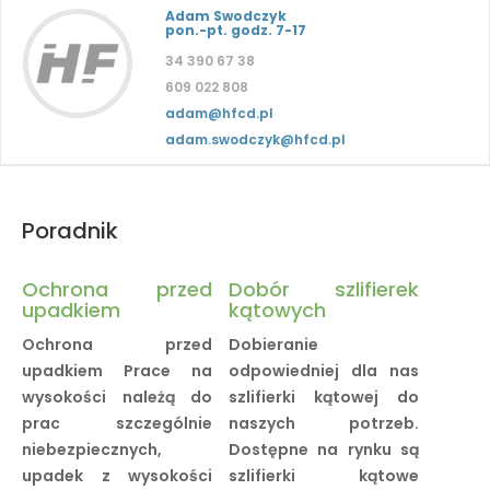
Adam Swodczyk
pon.-pt. godz. 7-17
34 390 67 38
609 022 808
adam@hfcd.pl
adam.swodczyk@hfcd.pl
Poradnik
Ochrona przed
Dobór szlifierek
upadkiem
kątowych
Ochrona przed
Dobieranie
upadkiem Prace na
odpowiedniej dla nas
wysokości należą do
szlifierki kątowej do
prac szczególnie
naszych potrzeb.
niebezpiecznych,
Dostępne na rynku są
upadek z wysokości
szlifierki kątowe