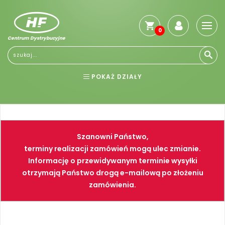
0
Centrum Dystrybucyjne
Stro
głó
Reg
POKAŻ DZIAŁY
Jak
kup
BHP
ELEKTRONARZĘDZIA
Kosz
dos
NARZĘDZIA
SPAWALNICTWO
Gwa
Szanowni Państwo,
i
FARBY
PNEUMATYKA
zwro
terminy realizacji zamówień mogą ulec zmianie.
Informację o przewidywanym terminie wysyłki
Płat
otrzymają Państwo drogą e-mailową po złożeniu
Kont
zamówienia.