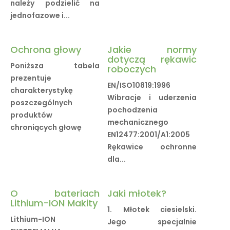
należy podzielić na
jednofazowe i...
Ochrona głowy
Jakie normy
dotyczą rękawic
Poniższa tabela
roboczych
prezentuje
EN/ISO10819:1996
charakterystykę
Wibracje i uderzenia
poszczególnych
pochodzenia
produktów
mechanicznego
chroniących głowę
EN12477:2001/A1:2005
Rękawice ochronne
dla...
O bateriach
Jaki młotek?
Lithium-ION Makity
1. Młotek ciesielski.
Lithium-ION
Jego specjalnie