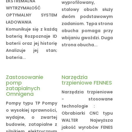
EKSTREMALNA
wyprofilowany,
WYTRZYMAŁOŚĆ
stalowy obuch służy
OPTYMALNY SYSTEM
dwóm podstawowym
ŁADOWANIA
zadaniom. Tępa strona
Komunikuje się z każdą
obucha pomaga przy
baterią Rozpoznaje ID
wbijaniu gwoździ. Duga
baterii oraz jej historię
strona obucha...
Analizuje jej stan;
bateria...
Zastosowanie
Narzędzia
pomp
trzpieniowe FENNES
zatapialnych
Narzędzia trzpieniowe
Omnigena
- stosowane
Pompy typu TP Pompy
technologie :
o wysokiej sprawności,
Obrabiarki CNC typu
wydajne, o zwartej
WALTER Najwyższa
budowie, zatapialne z
jakość wyrobów FENES
silnikiem elektrycznym