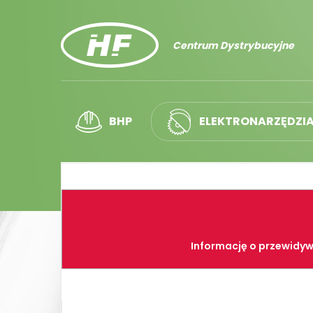
Centrum Dystrybucyjne
BHP
ELEKTRONARZĘDZI
Informację o przewidyw