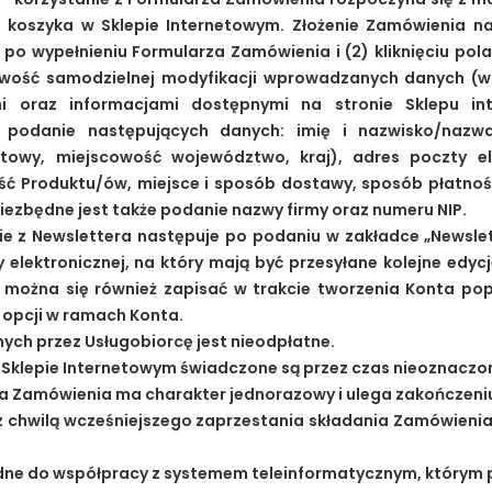
 koszyka w Sklepie Internetowym. Złożenie Zamówienia nas
 po wypełnieniu Formularza Zamówienia i (2) kliknięciu pol
iwość samodzielnej modyfikacji wprowadzanych danych (w 
i oraz informacjami dostępnymi na stronie Sklepu in
 podanie następujących danych: imię i nazwisko/nazwa
owy, miejscowość województwo, kraj), adres poczty ele
ość Produktu/ów, miejsce i sposób dostawy, sposób płatno
zbędne jest także podanie nazwy firmy oraz numeru NIP.
e z Newslettera następuje po podaniu w zakładce „Newslet
elektronicznej, na który mają być przesyłane kolejne edycje
r można się również zapisać w trakcie tworzenia Konta p
 opcji w ramach Konta.
znych przez Usługobiorcę jest nieodpłatne.
 w Sklepie Internetowym świadczone są przez czas nieoznaczo
rza Zamówienia ma charakter jednorazowy i ulega zakończeni
z chwilą wcześniejszego zaprzestania składania Zamówieni
dne do współpracy z systemem teleinformatycznym, którym 