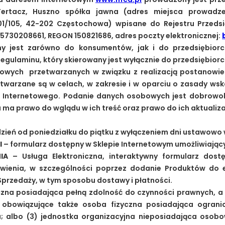
ertacz, Huszno spółka jawna (adres miejsca prowadzen
 101/105, 42-202 Częstochowa) wpisane do Rejestru Przeds
730208661, REGON 150821686, adres poczty elektronicznej:
wany jest zarówno do konsumentów, jak i do przedsiębior
Regulaminu, który skierowany jest wyłącznie do przedsiębior
owych przetwarzanych w związku z realizacją postanowień
arzane są w celach, w zakresie i w oparciu o zasady wsk
u Internetowego. Podanie danych osobowych jest dobrowol
 prawo do wglądu w ich treść oraz prawo do ich aktualizac
dzień od poniedziałku do piątku z wyłączeniem dni ustawowo
I
– formularz dostępny w Sklepie Internetowym umożliwiając
IA
– Usługa Elektroniczna, interaktywny formularz dost
ówienia, w szczególności poprzez dodanie Produktów do 
przedaży, w tym sposobu dostawy i płatności.
yczna posiadająca pełną zdolność do czynności prawnych, 
 obowiązujące także osoba fizyczna posiadająca ograni
; albo (3) jednostka organizacyjna nieposiadająca osobo