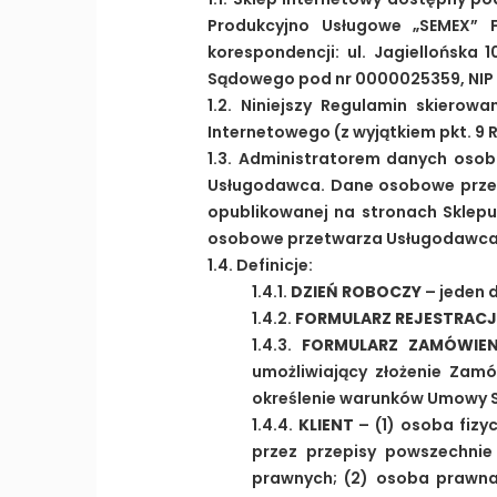
Produkcyjno Usługowe „SEMEX” F
korespondencji: ul. Jagiellońska
Sądowego pod nr 0000025359, NIP 5
1.2. Niniejszy Regulamin skiero
Internetowego (z wyjątkiem pkt. 9 
1.3. Administratorem danych osob
Usługodawca. Dane osobowe przetw
opublikowanej na stronach Sklep
osobowe przetwarza Usługodawca ma
1.4. Definicje:
1.4.1.
DZIEŃ ROBOCZY
– jeden 
1.4.2.
FORMULARZ REJESTRACJ
1.4.3.
FORMULARZ ZAMÓWIEN
umożliwiający złożenie Zam
określenie warunków Umowy S
1.4.4.
KLIENT
– (1) osoba fiz
przez przepisy powszechnie
prawnych; (2) osoba prawna