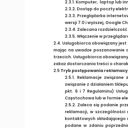
2.3.1. Komputer, laptop lub i
2.3.2. Dostęp do poczty elektr
2.3.3. Przeglądarka internetowa
wersji 7.0 i wyższej, Google Ch
2.3.4. Zalecana rozdzielczość
2.3.5. Włączenie w przeglądar
2.4. Usługobiorca obowiązany jest
mając na uwadze poszanowanie dó
trzecich. Usługobiorca obowiązan
zakaz dostarczania treści o char
2.5
Tryb postępowania reklamacy
2.5.1. Reklamacje związane
związanie z działaniem Sklep
pkt. 6 i 7 Regulaminu) Usłu
Częstochowa lub w formie ele
2.5.2. Zaleca się podanie prz
reklamacji, w szczególności 
kontaktowych składającego r
podane w zdaniu poprzednim