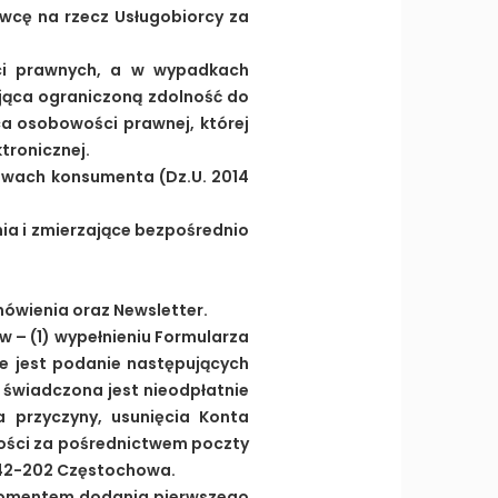
wcę na rzecz Usługobiorcy za
ci prawnych, a w wypadkach
jąca ograniczoną zdolność do
ca osobowości prawnej, której
tronicznej.
rawach konsumenta (Dz.U. 2014
ia i zmierzające bezpośrednio
mówienia oraz Newsletter.
w – (1) wypełnieniu Formularza
dne jest podanie następujących
o świadczona jest nieodpłatnie
a przyczyny, usunięcia Konta
ności za pośrednictwem poczty
5, 42-202 Częstochowa.
 momentem dodania pierwszego