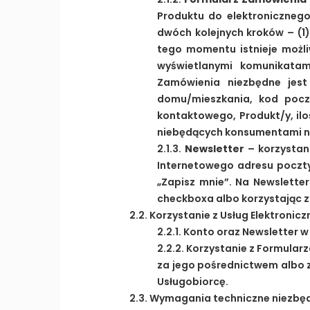
Produktu do elektronicznego
dwóch kolejnych kroków – (1)
tego momentu istnieje możl
wyświetlanymi komunikatam
Zamówienia niezbędne jest
domu/mieszkania, kod poczt
kontaktowego, Produkt/y, il
niebędących konsumentami nie
2.1.3.
Newsletter
– korzystani
Internetowego adresu poczty 
„Zapisz mnie”. Na Newslette
checkboxa albo korzystając z
2.2. Korzystanie z Usług Elektronic
2.2.1. Konto oraz Newsletter
2.2.2. Korzystanie z Formula
za jego pośrednictwem albo 
Usługobiorcę.
2.3. Wymagania techniczne niezbę