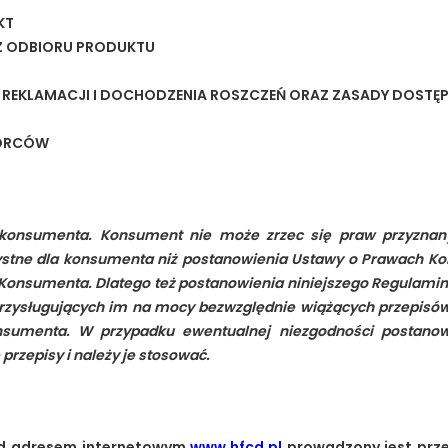
KT
AZ ODBIORU PRODUKTU
EKLAMACJI I DOCHODZENIA ROSZCZEŃ ORAZ ZASADY DOSTĘ
IORCÓW
onsumenta. Konsument nie może zrzec się praw przyzna
tne dla konsumenta niż postanowienia Ustawy o Prawach Ko
 Konsumenta. Dlatego też postanowienia niniejszego Regulamin
rzysługujących im na mocy bezwzględnie wiążących przepisów
nsumenta. W przypadku ewentualnej niezgodności postanow
rzepisy i należy je stosować.
pod adresem internetowym
www.hfcd.pl
prowadzony jest prz