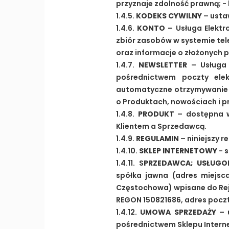
przyznaje zdolność prawną; 
1.4.5.
KODEKS CYWILNY
– ustaw
1.4.6.
KONTO
– Usługa Elektr
zbiór zasobów w systemie te
oraz informacje o złożonych 
1.4.7.
NEWSLETTER
– Usługa 
pośrednictwem poczty elek
automatyczne otrzymywanie o
o Produktach, nowościach i p
1.4.8.
PRODUKT
– dostępna w
Klientem a Sprzedawcą.
1.4.9.
REGULAMIN
– niniejszy 
1.4.10.
SKLEP INTERNETOWY
- 
1.4.11. S
PRZEDAWCA; USŁUG
spółka jawna (adres miejsca
Częstochowa) wpisane do Rej
REGON 150821686, adres poczt
1.4.12.
UMOWA SPRZEDAŻY
– 
pośrednictwem Sklepu Inter