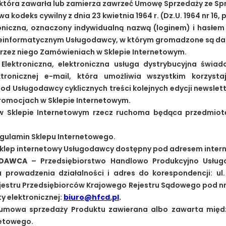
- która zawarła lub zamierza zawrzeć Umowę Sprzedaży ze S
a kodeks cywilny z dnia 23 kwietnia 1964 r. (Dz.U. 1964 nr 16, p
oniczna, oznaczony indywidualną nazwą (loginem) i hasłe
leinformatycznym Usługodawcy, w którym gromadzone są da
przez niego Zamówieniach w Sklepie Internetowym.
Elektroniczna, elektroniczna usługa dystrybucyjna świa
tronicznej e-mail, która umożliwia wszystkim korzyst
d Usługodawcy cyklicznych treści kolejnych edycji newslet
romocjach w Sklepie Internetowym.
 Sklepie Internetowym rzecz ruchoma będąca przedmio
regulamin Sklepu Internetowego.
sklep internetowy Usługodawcy dostępny pod adresem inter
ODAWCA
– Przedsiębiorstwo Handlowo Produkcyjno Usług
 prowadzenia działalności i adres do korespondencji: ul.
estru Przedsiębiorców Krajowego Rejestru Sądowego pod nr
y elektronicznej:
biuro@hfcd.pl
.
umowa sprzedaży Produktu zawierana albo zawarta międ
netowego.