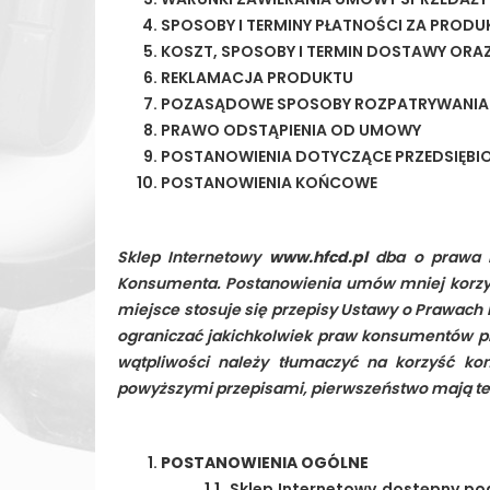
SPOSOBY I TERMINY PŁATNOŚCI ZA PRODU
KOSZT, SPOSOBY I TERMIN DOSTAWY OR
REKLAMACJA PRODUKTU
POZASĄDOWE SPOSOBY ROZPATRYWANIA R
PRAWO ODSTĄPIENIA OD UMOWY
POSTANOWIENIA DOTYCZĄCE PRZEDSIĘB
POSTANOWIENIA KOŃCOWE
Sklep Internetowy
www.hfcd.pl
dba o prawa k
Konsumenta. Postanowienia umów mniej korzys
miejsce stosuje się przepisy Ustawy o Prawach
ograniczać jakichkolwiek praw konsumentów p
wątpliwości należy tłumaczyć na korzyść ko
powyższymi przepisami, pierwszeństwo mają te p
POSTANOWIENIA OGÓLNE
1.1. Sklep Internetowy dostępny 