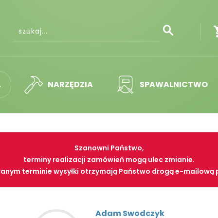
A
NARZĘDZIA
SPAWALNICTWO
Szanowni Państwo,
terminy realizacji zamówień mogą ulec zmianie.
anym terminie wysyłki otrzymają Państwo drogą e-mailową 
Adam Swodczyk