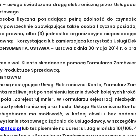
A
– usługa świadczona drogą elektroniczną przez Usługoda
netowego.
osoba fizyczna posiadająca pełną zdolność do czynnoś
sy powszechnie obowiązujące także osoba fizyczna posiada
ba prawna; albo (3) jednostka organizacyjna nieposiadają
wną; - korzystająca lub zamierzająca korzystać z Usługi Elek
ONSUMENTA, USTAWA
– ustawa z dnia 30 maja 2014 r. o p
enie woli Klienta składane za pomocą Formularza Zamówien
y Produktu ze Sprzedawcą.
ERNETOWYM
ne są następujące Usługi Elektroniczne: Konto, Formularz Za
nta możliwe jest po spełnieniu łącznie dwóch kolejnych krokó
iu pola „Zarejestruj mnie”. W Formularzu Rejestracji niezbę
oczty elektronicznej oraz hasło. Usługa Elektroniczna Kont
sługobiorca ma możliwość, w każdej chwili i bez podani
z wysłanie stosownego żądania do Usługodawcy, w szczegól
o@hfcd.pl
lub też pisemnie na adres: ul. Jagiellońska 101/10
– korzystanie z Formularza Zamówienia rozpoczyna się z