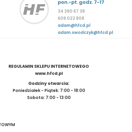
pon.-pt. godz. 7-17
34 390 67 38
609 022 808
adam@hfcd.pl
adam.swodczyk@hfcd.pl
REGULAMIN SKLEPU INTERNETOWEGO
www.hfcd.pl
Godziny otwarcia:
Poniedziałek - Piątek: 7:00 - 18:00
Sobota: 7:00 - 13:00
NETOWYM