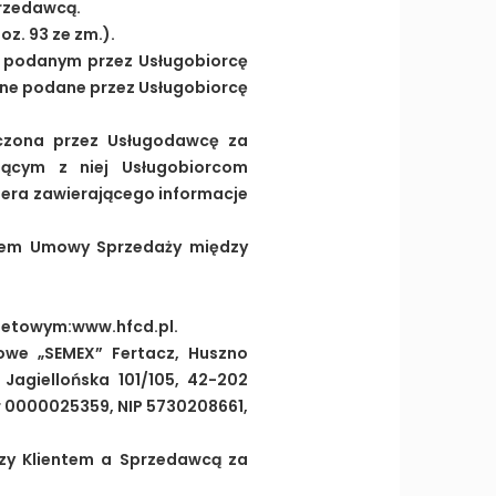
przedawcą.
oz. 93 ze zm.).
m podanym przez Usługobiorcę
ne podane przez Usługobiorcę
dczona przez Usługodawcę za
ającym z niej Usługobiorcom
tera zawierającego informacje
tem Umowy Sprzedaży między
netowym:www.hfcd.pl.
owe „SEMEX” Fertacz, Huszno
 Jagiellońska 101/105, 42-202
 0000025359, NIP 5730208661,
zy Klientem a Sprzedawcą za