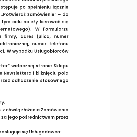
tępuje po spełnieniu łącznie
a „Potwierdź zamówienie” – do
tym celu należy kierować się
ternetowego). W Formularzu
 firmy, adres (ulica, numer
ktronicznej, numer telefonu
ści. W wypadku Usługobiorców
ter” widocznej stronie Sklepu
 Newslettera i kliknięciu pola
oprzez odhaczenie stosownego
ny.
u z chwilą złożenia Zamówienia
a za jego pośrednictwem przez
posługuje się Usługodawca: