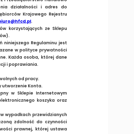
ia działalności i adres do
iębiorców Krajowego Rejestru
biuro@hfcd.pl
.
ców korzystających ze Sklepu
ców).
 niniejszego Regulaminu jest
azane w polityce prywatności
ne. Każda osoba, której dane
ji i poprawiania.
 wolnych od pracy.
y utworzenie Konta.
ępny w Sklepie Internetowym
elektronicznego koszyka oraz
a w wypadkach przewidzianych
czoną zdolność do czynności
wości prawnej, której ustawa