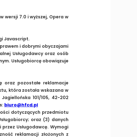
 w wersji 7.0 i wyższej, Opera w
i Javascript.
z prawem i dobrymi obyczajami
ualnej Usługodawcy oraz osób
nym. Usługobiorcę obowiązuje
cę oraz pozostałe reklamacje
ktu, która została wskazana w
 Jagiellońska 101/105, 42-202
s:
biuro@hfcd.pl
czności dotyczących przedmiotu
Usługobiorcy; oraz (3) danych
cji przez Usługodawcę. Wymogi
zność reklamacji złożonych z