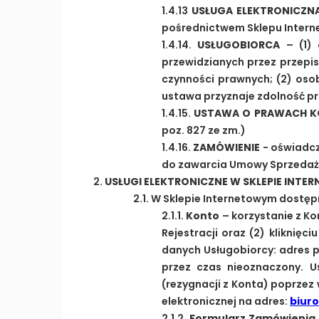
1.4.13
USŁUGA ELEKTRONICZN
pośrednictwem Sklepu Inter
1.4.14.
USŁUGOBIORCA
– (1) 
przewidzianych przez przepi
czynności prawnych; (2) oso
ustawa przyznaje zdolność pra
1.4.15.
USTAWA O PRAWACH K
poz. 827 ze zm.)
1.4.16.
ZAMÓWIENIE
- oświadcz
do zawarcia Umowy Sprzedaż
USŁUGI ELEKTRONICZNE W SKLEPIE INT
2.1. W Sklepie Internetowym dostęp
2.1.1.
Konto
– korzystanie z Ko
Rejestracji oraz (2) kliknięc
danych Usługobiorcy: adres p
przez czas nieoznaczony. U
(rezygnacji z Konta) poprze
elektronicznej na adres:
biur
2.1.2.
Formularz Zamówienia