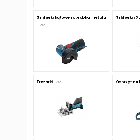
Szlifierki kątowe i obróbka metalu
Szlifierki i S
Frezarki
Osprzęt do