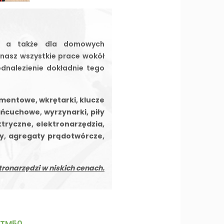
ów, a także dla domowych
nasz wszystkie prace wokół
odnalezienie dokładnie tego
amentowe, wkrętarki, klucze
ańcuchowe, wyrzynarki, piły
ktryczne, elektronarzędzia,
y, agregaty prądotwórcze,
tronarzędzi w niskich cenach.
BTM50