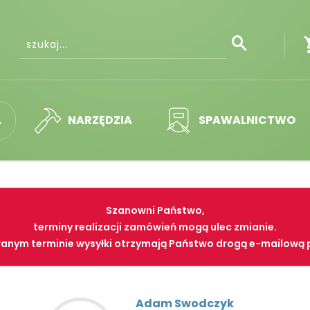
A
NARZĘDZIA
SPAWALNICTWO
Szanowni Państwo,
terminy realizacji zamówień mogą ulec zmianie.
anym terminie wysyłki otrzymają Państwo drogą e-mailową 
Adam Swodczyk