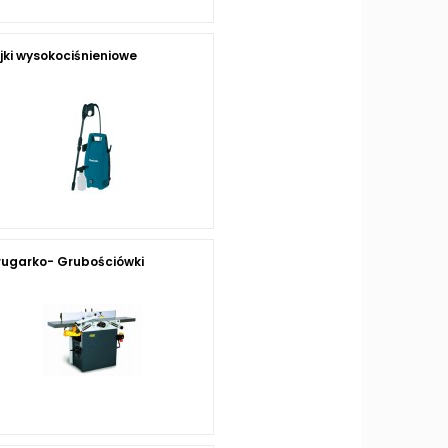
jki wysokociśnieniowe
rugarko- Grubościówki