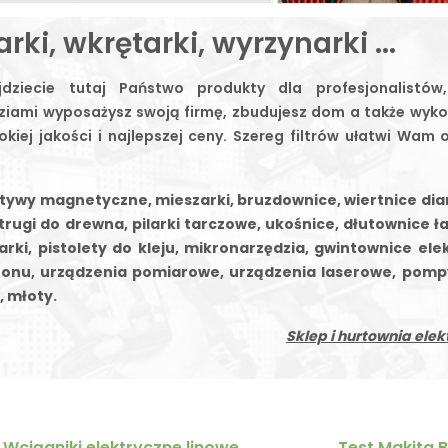
rki, wkrętarki, wyrzynarki ...
ajdziecie tutaj Państwo produkty dla profesjonalist
ziami wyposażysz swoją firmę, zbudujesz dom a także wyko
iej jakości i najlepszej ceny. Szereg filtrów ułatwi Wam 
tatywy magnetyczne, mieszarki, bruzdownice, wiertnice di
trugi do drewna, pilarki tarczowe, ukośnice, dłutownice ł
larki, pistolety do kleju, mikronarzędzia, gwintownice ele
tonu, urządzenia pomiarowe, urządzenia laserowe, pomp
, młoty.
Sklep i hurtownia elek
Wciągniki elektryczne linowe
Test Makita 