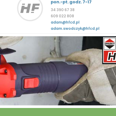
pon.-pt. godz. 7-17
34 390 67 38
609 022 808
adam@hfcd.pl
adam.swodczyk@hfcd.pl