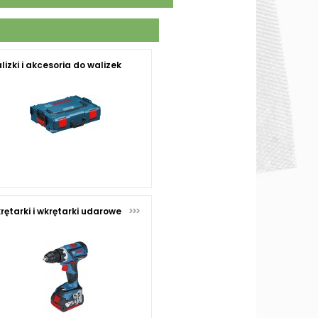
lizki i akcesoria do walizek
rętarki i wkrętarki udarowe