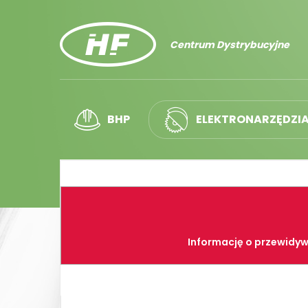
Centrum Dystrybucyjne
BHP
ELEKTRONARZĘDZI
Informację o przewidyw