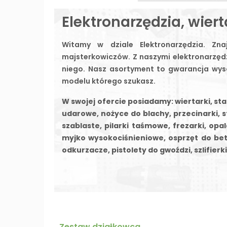
Elektronarzędzia, wierta
Witamy w dziale Elektronarzędzia. Zn
majsterkowiczów. Z naszymi elektronarzęd
niego. Nasz asortyment to gwarancja wysok
modelu którego szukasz.
W swojej ofercie posiadamy: wiertarki, s
udarowe, nożyce do blachy, przecinarki, s
szablaste, pilarki taśmowe, frezarki, opa
myjko wysokociśnieniowe, osprzęt do be
odkurzacze, pistolety do gwoździ, szlifierki
Zestaw działkowca