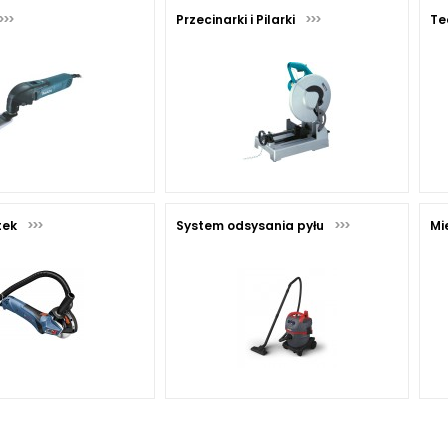
Przecinarki i Pilarki
Te
tek
System odsysania pyłu
Mi