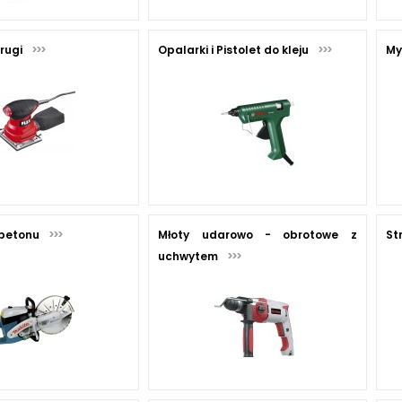
trugi
Opalarki i Pistolet do kleju
My
 betonu
Młoty udarowo - obrotowe z
St
uchwytem