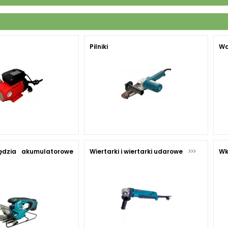
Pilniki
Wa
zędzia akumulatorowe
Wiertarki i wiertarki udarowe
Wk