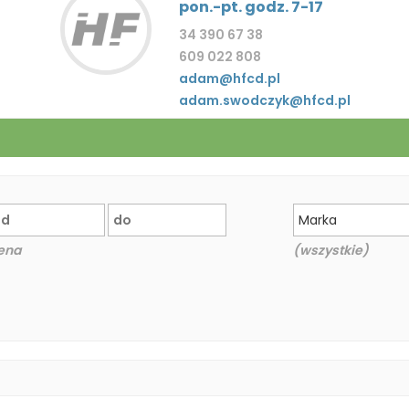
pon.-pt. godz. 7-17
34 390 67 38
609 022 808
adam@hfcd.pl
adam.swodczyk@hfcd.pl
Marka
ena
(wszystkie)