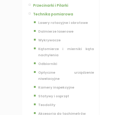
Przecinarki i Pilarki
Technika pomiarowa
Lasery rotacyjne i obrotowe
Dalmierze laserowe
Wykrywacze
Kątomierze i mierniki kąta
nachylenia
Odbiorniki
Optyczne urządzenie
niwelacyjne
Kamery inspekcyjne
Statywy i osprzęt
Teodolity
Akcesoria do tachimetrów