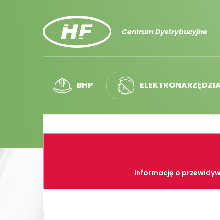
Centrum Dystrybucyjne
BHP
ELEKTRONARZĘDZI
Informację o przewidyw