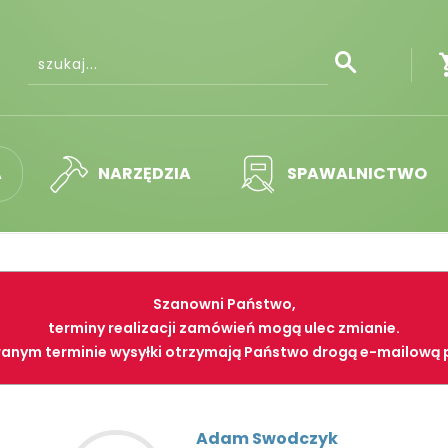
A
NARZĘDZIA
SPAWALNICTWO
Szanowni Państwo,
terminy realizacji zamówień mogą ulec zmianie.
anym terminie wysyłki otrzymają Państwo drogą e-mailową 
Adam Swodczyk