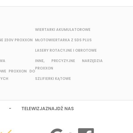
WIERTARKI AKUMULATOROWE
NE 230V PROXXON
MŁOTOWIERTARKA Z SDS PLUS
LASERY ROTACYJNE I OBROTOWE
OWA
INNE, PRECYZYJNE NARZĘDZIA
PROXXON
OWE PROXXON DO
NYCH
SZLIFIERKI KĄTOWE
 - TELEWIZJA
ZNAJDŹ NAS