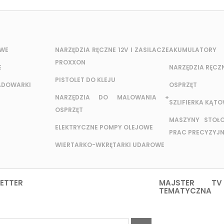
OWE
NARZĘDZIA RĘCZNE 12V I ZASILACZE
AKUMULATORY
PROXXON
E
NARZĘDZIA RĘCZ
PISTOLET DO KLEJU
ADOWARKI
OSPRZĘT
NARZĘDZIA DO MALOWANIA +
SZLIFIERKA KĄT
OSPRZĘT
MASZYNY STOŁ
ELEKTRYCZNE POMPY OLEJOWE
PRAC PRECYZYJ
WIERTARKO-WKRĘTARKI UDAROWE
ETTER
MAJSTER TV
TEMATYCZNA