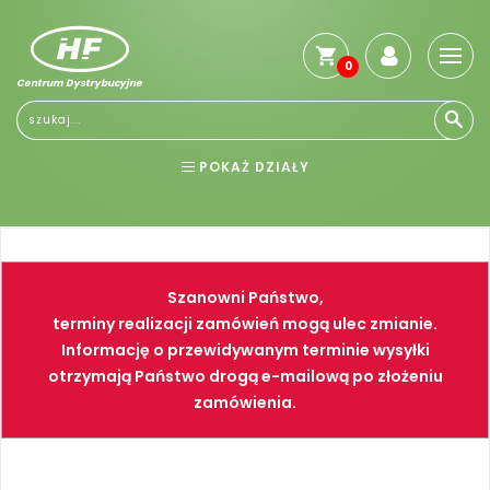
0
Centrum Dystrybucyjne
Stro
głó
Reg
POKAŻ DZIAŁY
Jak
kup
BHP
ELEKTRONARZĘDZIA
Kosz
dos
NARZĘDZIA
SPAWALNICTWO
Gwa
Szanowni Państwo,
i
FARBY
PNEUMATYKA
zwro
terminy realizacji zamówień mogą ulec zmianie.
Informację o przewidywanym terminie wysyłki
Płat
otrzymają Państwo drogą e-mailową po złożeniu
Kont
zamówienia.