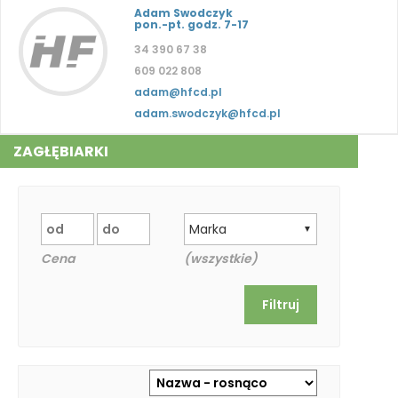
Adam Swodczyk
pon.-pt. godz. 7-17
34 390 67 38
609 022 808
adam@hfcd.pl
adam.swodczyk@hfcd.pl
ZAGŁĘBIARKI
Marka
▼
Cena
(wszystkie)