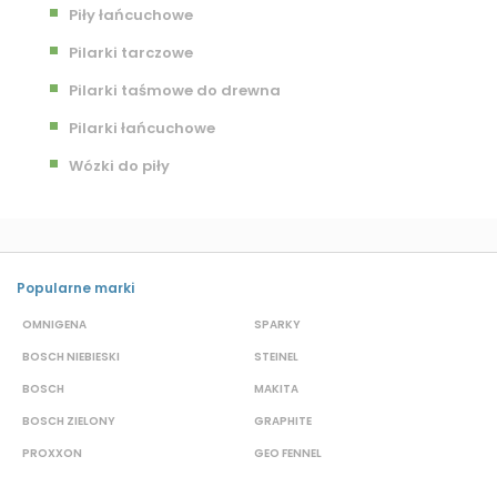
Piły łańcuchowe
Pilarki tarczowe
Pilarki taśmowe do drewna
Pilarki łańcuchowe
Wózki do piły
Popularne marki
OMNIGENA
SPARKY
B
BOSCH NIEBIESKI
STEINEL
D
BOSCH
MAKITA
S
BOSCH ZIELONY
GRAPHITE
M
PROXXON
GEO FENNEL
S