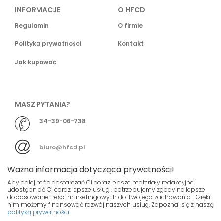
INFORMACJE
O HFCD
Regulamin
O firmie
Polityka prywatności
Kontakt
Jak kupować
MASZ PYTANIA?
34-39-06-738
biuro@hfcd.pl
Ważna informacja dotycząca prywatności!
Aby dalej móc dostarczać Ci coraz lepsze materiały redakcyjne i
udostępniać Ci coraz lepsze usługi, potrzebujemy zgody na lepsze
dopasowanie treści marketingowych do Twojego zachowania. Dzięki
© HFCD - HF Centrum Dystrybucyjne
- Wszelkie prawa
nim możemy finansować rozwój naszych usług. Zapoznaj się z naszą
polityką prywatności
zastrzeżony