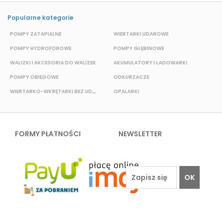
Popularne kategorie
POMPY ZATAPIALNE
WIERTARKI UDAROWE
POMPY HYDROFOROWE
POMPY GŁĘBINOWE
P
WALIZKI I AKCESORIA DO WALIZEK
AKUMULATORY I ŁADOWARKI
POMPY OBIEGOWE
ODKURZACZE
E
WIERTARKO-WKRĘTARKI BEZ UDAROWE
OPALARKI
FORMY PŁATNOŚCI
NEWSLETTER
OK