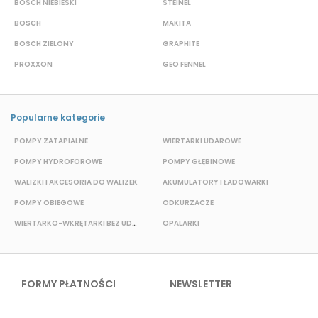
BOSCH NIEBIESKI
STEINEL
D
BOSCH
MAKITA
S
BOSCH ZIELONY
GRAPHITE
S
PROXXON
GEO FENNEL
M
Popularne kategorie
POMPY ZATAPIALNE
WIERTARKI UDAROWE
P
POMPY HYDROFOROWE
POMPY GŁĘBINOWE
WALIZKI I AKCESORIA DO WALIZEK
AKUMULATORY I ŁADOWARKI
POMPY OBIEGOWE
ODKURZACZE
E
WIERTARKO-WKRĘTARKI BEZ UDAROWE
OPALARKI
FORMY PŁATNOŚCI
NEWSLETTER