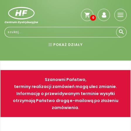
0
Centrum Dystrybucyjne
Stro
głó
Reg
POKAŻ DZIAŁY
Jak
kup
BHP
ELEKTRONARZĘDZIA
Kosz
dos
NARZĘDZIA
SPAWALNICTWO
Gwa
Szanowni Państwo,
i
FARBY
PNEUMATYKA
zwro
terminy realizacji zamówień mogą ulec zmianie.
Informację o przewidywanym terminie wysyłki
Płat
otrzymają Państwo drogą e-mailową po złożeniu
Kont
zamówienia.