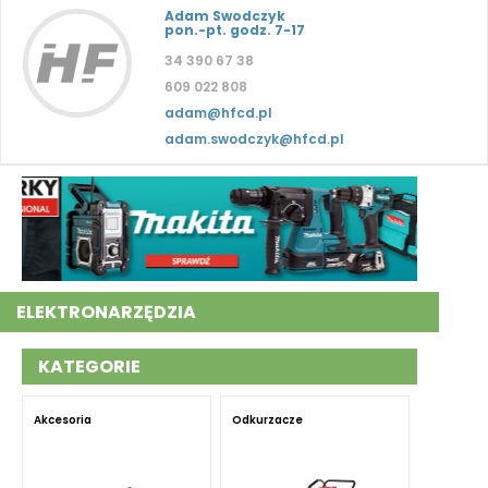
Adam Swodczyk
pon.-pt. godz. 7-17
34 390 67 38
609 022 808
adam@hfcd.pl
adam.swodczyk@hfcd.pl
ELEKTRONARZĘDZIA
KATEGORIE
Akcesoria
Odkurzacze