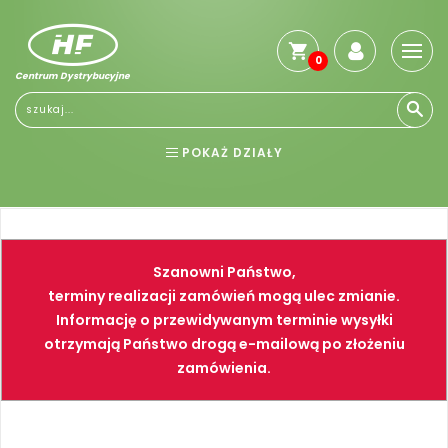
0
Centrum Dystrybucyjne
Stro
głó
Reg
POKAŻ DZIAŁY
Jak
kup
BHP
ELEKTRONARZĘDZIA
Kosz
dos
NARZĘDZIA
SPAWALNICTWO
Gwa
Szanowni Państwo,
i
FARBY
PNEUMATYKA
zwro
terminy realizacji zamówień mogą ulec zmianie.
Informację o przewidywanym terminie wysyłki
Płat
otrzymają Państwo drogą e-mailową po złożeniu
Kont
zamówienia.