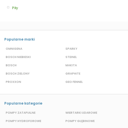
Piły
Popularne marki
OMNIGENA
SPARKY
B
BOSCH NIEBIESKI
STEINEL
D
BOSCH
MAKITA
S
BOSCH ZIELONY
GRAPHITE
M
PROXXON
GEO FENNEL
S
Popularne kategorie
POMPY ZATAPIALNE
WIERTARKI UDAROWE
POMPY HYDROFOROWE
POMPY GŁĘBINOWE
P