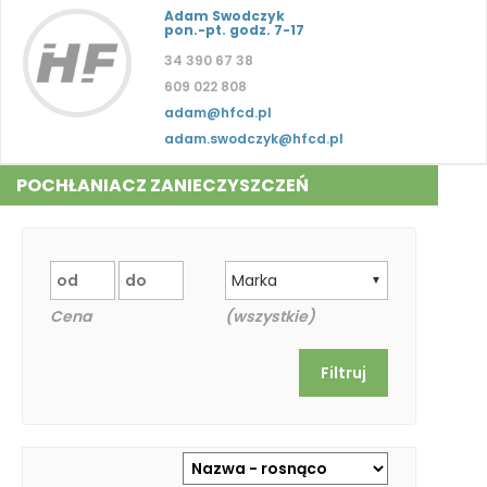
Adam Swodczyk
pon.-pt. godz. 7-17
34 390 67 38
609 022 808
adam@hfcd.pl
adam.swodczyk@hfcd.pl
POCHŁANIACZ ZANIECZYSZCZEŃ
Marka
▼
Cena
(wszystkie)