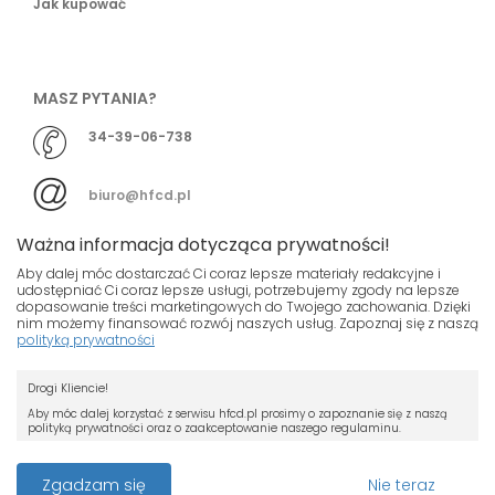
Jak kupować
MASZ PYTANIA?
34-39-06-738
biuro@hfcd.pl
Ważna informacja dotycząca prywatności!
Aby dalej móc dostarczać Ci coraz lepsze materiały redakcyjne i
udostępniać Ci coraz lepsze usługi, potrzebujemy zgody na lepsze
dopasowanie treści marketingowych do Twojego zachowania. Dzięki
© HFCD - HF Centrum Dystrybucyjne
- Wszelkie prawa
nim możemy finansować rozwój naszych usług. Zapoznaj się z naszą
polityką prywatności
zastrzeżony
Nasza strona używa plików cookies.
Projekt i wykonanie
Drogi Kliencie!
Jeśli nie chcesz, by pliki cookies były
Grupa ABS
zapisywane na Twoim dysku zmień
Aby móc dalej korzystać z serwisu hfcd.pl prosimy o zapoznanie się z naszą
polityką prywatności oraz o zaakceptowanie naszego regulaminu.
ustawienia swojej przeglądarki.
RODO
Przeczytaj więcej o cookies
Z dniem 25 maja 2018 r. rozpoczyna obowiązywanie Rozporządzenie
Zgadzam się
Nie teraz
Parlamentu Europejskiego i Rady (UE) 2016/679 z dnia 27 kwietnia 2016 r. w