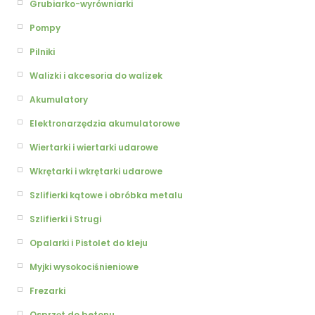
Grubiarko-wyrówniarki
Pompy
Pilniki
Walizki i akcesoria do walizek
Akumulatory
Elektronarzędzia akumulatorowe
Wiertarki i wiertarki udarowe
Wkrętarki i wkrętarki udarowe
Szlifierki kątowe i obróbka metalu
Szlifierki i Strugi
Opalarki i Pistolet do kleju
Myjki wysokociśnieniowe
Frezarki
Osprzęt do betonu