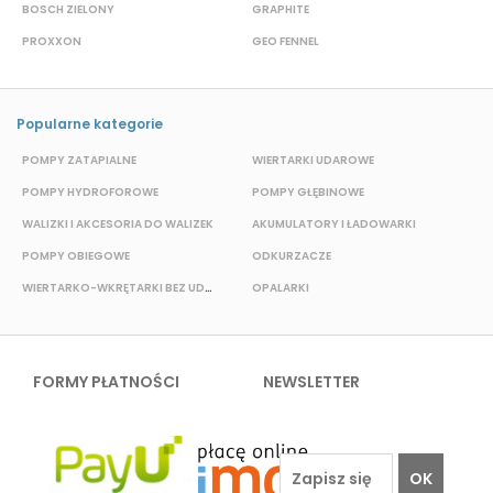
BOSCH ZIELONY
GRAPHITE
S
PROXXON
GEO FENNEL
M
Popularne kategorie
POMPY ZATAPIALNE
WIERTARKI UDAROWE
P
POMPY HYDROFOROWE
POMPY GŁĘBINOWE
WALIZKI I AKCESORIA DO WALIZEK
AKUMULATORY I ŁADOWARKI
POMPY OBIEGOWE
ODKURZACZE
WIERTARKO-WKRĘTARKI BEZ UDAROWE
OPALARKI
E
FORMY PŁATNOŚCI
NEWSLETTER
OK