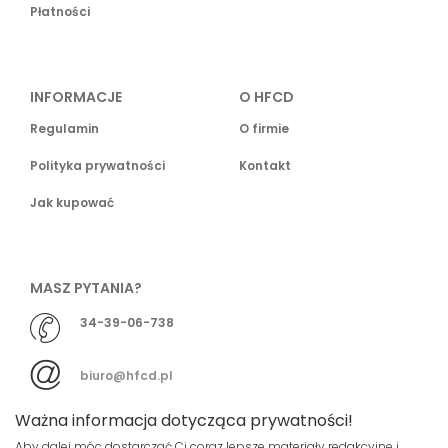
Płatności
INFORMACJE
O HFCD
Regulamin
O firmie
Polityka prywatności
Kontakt
Jak kupować
MASZ PYTANIA?
34-39-06-738
biuro@hfcd.pl
Ważna informacja dotycząca prywatności!
Aby dalej móc dostarczać Ci coraz lepsze materiały redakcyjne i