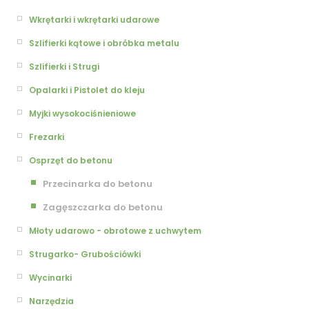
Wkrętarki i wkrętarki udarowe
Szlifierki kątowe i obróbka metalu
Szlifierki i Strugi
Opalarki i Pistolet do kleju
Myjki wysokociśnieniowe
Frezarki
Osprzęt do betonu
Przecinarka do betonu
Zagęszczarka do betonu
Młoty udarowo - obrotowe z uchwytem
Strugarko- Grubościówki
Wycinarki
Narzędzia