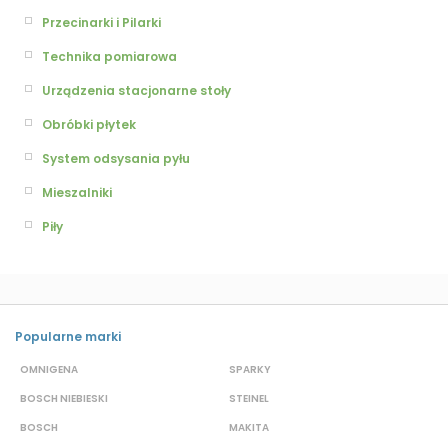
Przecinarki i Pilarki
Technika pomiarowa
Urządzenia stacjonarne stoły
Obróbki płytek
System odsysania pyłu
Mieszalniki
Piły
Popularne marki
OMNIGENA
SPARKY
B
BOSCH NIEBIESKI
STEINEL
D
BOSCH
MAKITA
S