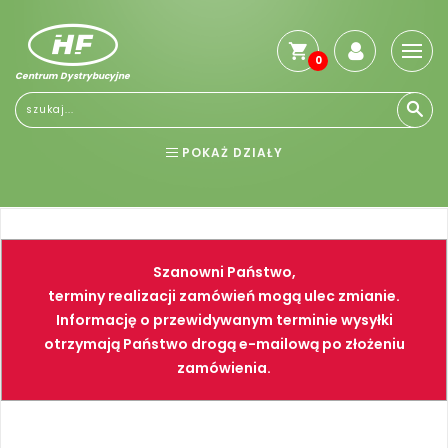
0
Centrum Dystrybucyjne
Stro
głó
Reg
POKAŻ DZIAŁY
Jak
kup
BHP
ELEKTRONARZĘDZIA
Kosz
dos
NARZĘDZIA
SPAWALNICTWO
Gwa
Szanowni Państwo,
i
FARBY
PNEUMATYKA
zwro
terminy realizacji zamówień mogą ulec zmianie.
Informację o przewidywanym terminie wysyłki
Płat
otrzymają Państwo drogą e-mailową po złożeniu
Kont
zamówienia.