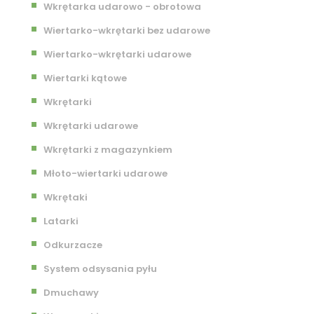
Wkrętarka udarowo - obrotowa
Wiertarko-wkrętarki bez udarowe
Wiertarko-wkrętarki udarowe
Wiertarki kątowe
Wkrętarki
Wkrętarki udarowe
Wkrętarki z magazynkiem
Młoto-wiertarki udarowe
Wkrętaki
Latarki
Odkurzacze
System odsysania pyłu
Dmuchawy