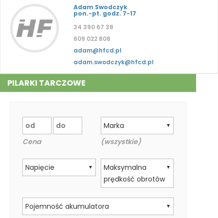
Adam Swodczyk
pon.-pt. godz. 7-17
34 390 67 38
609 022 808
adam@hfcd.pl
adam.swodczyk@hfcd.pl
PILARKI TARCZOWE
Marka
▼
Cena
(wszystkie)
Napięcie
Maksymalna
▼
▼
prędkość obrotów
Pojemność akumulatora
▼