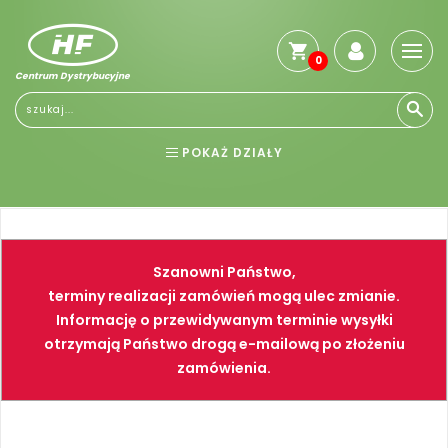
0
Centrum Dystrybucyjne
Stro
głó
Reg
POKAŻ DZIAŁY
Jak
kup
BHP
ELEKTRONARZĘDZIA
Kosz
dos
NARZĘDZIA
SPAWALNICTWO
Gwa
Szanowni Państwo,
i
FARBY
PNEUMATYKA
zwro
terminy realizacji zamówień mogą ulec zmianie.
Informację o przewidywanym terminie wysyłki
Płat
otrzymają Państwo drogą e-mailową po złożeniu
Kont
zamówienia.