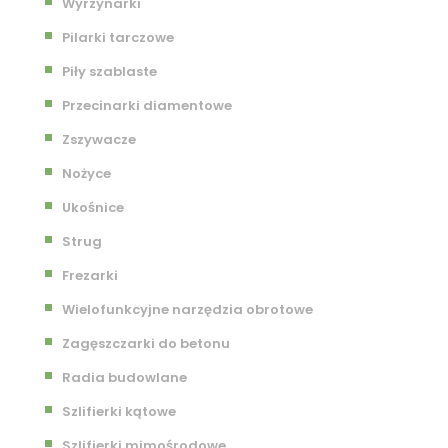
Wyrzynarki
Pilarki tarczowe
Piły szablaste
Przecinarki diamentowe
Zszywacze
Nożyce
Ukośnice
Strug
Frezarki
Wielofunkcyjne narzędzia obrotowe
Zagęszczarki do betonu
Radia budowlane
Szlifierki kątowe
Szlifierki mimośrodowe