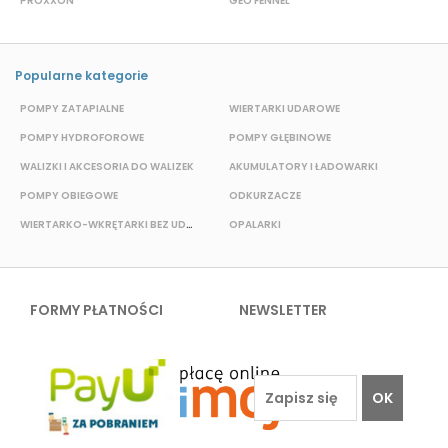
PROXXON
GEO FENNEL
M
Popularne kategorie
POMPY ZATAPIALNE
WIERTARKI UDAROWE
P
POMPY HYDROFOROWE
POMPY GŁĘBINOWE
WALIZKI I AKCESORIA DO WALIZEK
AKUMULATORY I ŁADOWARKI
POMPY OBIEGOWE
ODKURZACZE
WIERTARKO-WKRĘTARKI BEZ UDAROWE
OPALARKI
E
FORMY PŁATNOŚCI
NEWSLETTER
OK