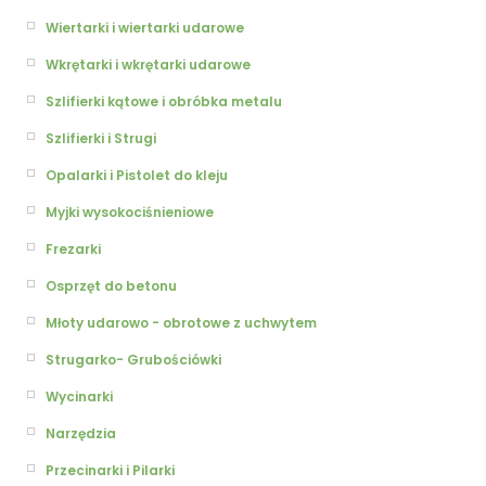
Wiertarki i wiertarki udarowe
Wkrętarki i wkrętarki udarowe
Szlifierki kątowe i obróbka metalu
Szlifierki i Strugi
Opalarki i Pistolet do kleju
Myjki wysokociśnieniowe
Frezarki
Osprzęt do betonu
Młoty udarowo - obrotowe z uchwytem
Strugarko- Grubościówki
Wycinarki
Narzędzia
Przecinarki i Pilarki