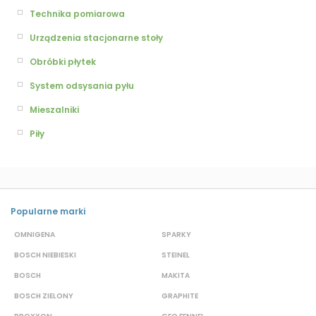
Technika pomiarowa
Urządzenia stacjonarne stoły
Obróbki płytek
System odsysania pyłu
Mieszalniki
Piły
Popularne marki
OMNIGENA
SPARKY
B
BOSCH NIEBIESKI
STEINEL
D
BOSCH
MAKITA
S
BOSCH ZIELONY
GRAPHITE
S