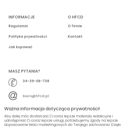
INFORMACJE
O HFCD
Regulamin
O firmie
Polityka prywatności
Kontakt
Jak kupować
MASZ PYTANIA?
34-39-06-738
biuro@hfcd.pl
Ważna informacja dotycząca prywatności!
Aby dalej móc dostarczać Ci coraz lepsze materiały redakcyjne i
udostępniać Ci coraz lepsze usługi, potrzebujemy zgody na lepsze
dopasowanie treści marketingowych do Twojego zachowania. Dzięki
© HFCD - HF Centrum Dystrybucyjne
- Wszelkie prawa