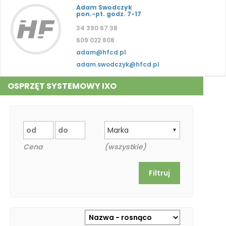
Adam Swodczyk
pon.-pt. godz. 7-17
34 390 67 38
609 022 808
adam@hfcd.pl
adam.swodczyk@hfcd.pl
OSPRZĘT SYSTEMOWY IXO
Marka
▼
Cena
(wszystkie)