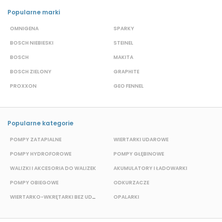
Popularne marki
OMNIGENA
SPARKY
B
BOSCH NIEBIESKI
STEINEL
D
BOSCH
MAKITA
S
BOSCH ZIELONY
GRAPHITE
M
PROXXON
GEO FENNEL
S
Popularne kategorie
POMPY ZATAPIALNE
WIERTARKI UDAROWE
P
POMPY HYDROFOROWE
POMPY GŁĘBINOWE
WALIZKI I AKCESORIA DO WALIZEK
AKUMULATORY I ŁADOWARKI
POMPY OBIEGOWE
ODKURZACZE
E
WIERTARKO-WKRĘTARKI BEZ UDAROWE
OPALARKI