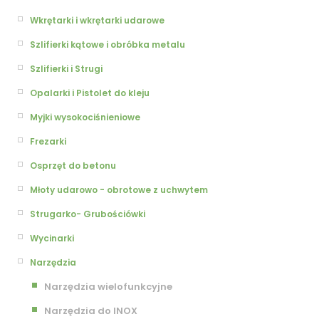
Wkrętarki i wkrętarki udarowe
Szlifierki kątowe i obróbka metalu
Szlifierki i Strugi
Opalarki i Pistolet do kleju
Myjki wysokociśnieniowe
Frezarki
Osprzęt do betonu
Młoty udarowo - obrotowe z uchwytem
Strugarko- Grubościówki
Wycinarki
Narzędzia
Narzędzia wielofunkcyjne
Narzędzia do INOX