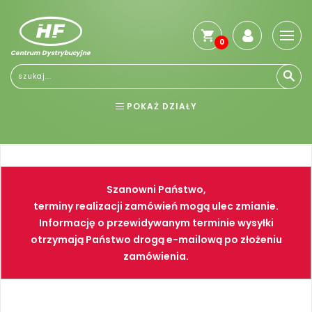
0
Centrum Dystrybucyjne
Stro
głó
Reg
POKAŻ DZIAŁY
Jak
kup
BHP
ELEKTRONARZĘDZIA
Kosz
dos
NARZĘDZIA
SPAWALNICTWO
Gwa
Szanowni Państwo,
i
FARBY
PNEUMATYKA
zwro
terminy realizacji zamówień mogą ulec zmianie.
Informację o przewidywanym terminie wysyłki
Płat
otrzymają Państwo drogą e-mailową po złożeniu
Kont
zamówienia.