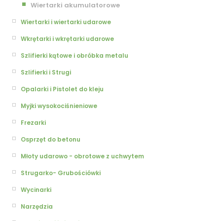
Wiertarki akumulatorowe
Wiertarki i wiertarki udarowe
Wkrętarki i wkrętarki udarowe
Szlifierki kątowe i obróbka metalu
Szlifierki i Strugi
Opalarki i Pistolet do kleju
Myjki wysokociśnieniowe
Frezarki
Osprzęt do betonu
Młoty udarowo - obrotowe z uchwytem
Strugarko- Grubościówki
Wycinarki
Narzędzia