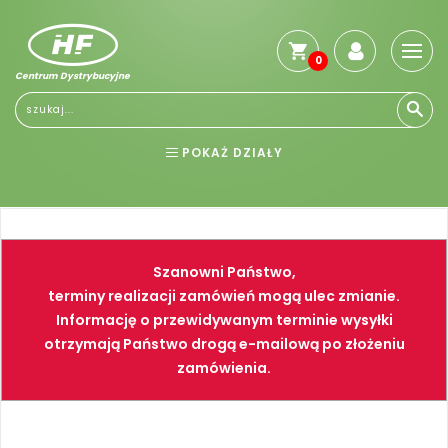
0
Centrum Dystrybucyjne
Stro
głó
Reg
POKAŻ DZIAŁY
Jak
kup
BHP
ELEKTRONARZĘDZIA
Kosz
dos
NARZĘDZIA
SPAWALNICTWO
Gwa
Szanowni Państwo,
i
FARBY
PNEUMATYKA
zwro
terminy realizacji zamówień mogą ulec zmianie.
Informację o przewidywanym terminie wysyłki
Płat
otrzymają Państwo drogą e-mailową po złożeniu
Kont
zamówienia.