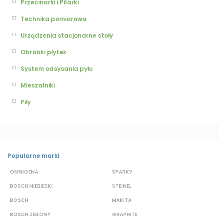
Przecinarki i Pilarki
Technika pomiarowa
Urządzenia stacjonarne stoły
Obróbki płytek
System odsysania pyłu
Mieszalniki
Piły
Popularne marki
OMNIGENA
SPARKY
B
BOSCH NIEBIESKI
STEINEL
D
BOSCH
MAKITA
S
BOSCH ZIELONY
GRAPHITE
S