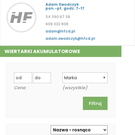
Adam Swodczyk
pon.-pt. godz. 7-17
34 390 67 38
609 022 808
adam@hfcd.pl
adam.swodczyk@hfcd.pl
WIERTARKI AKUMULATOROWE
Marka
▼
Cena
(wszystkie)