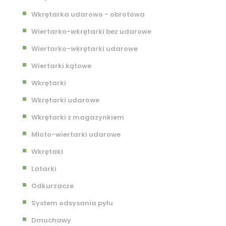
Wkrętarka udarowo - obrotowa
Wiertarko-wkrętarki bez udarowe
Wiertarko-wkrętarki udarowe
Wiertarki kątowe
Wkrętarki
Wkrętarki udarowe
Wkrętarki z magazynkiem
Młoto-wiertarki udarowe
Wkrętaki
Latarki
Odkurzacze
System odsysania pyłu
Dmuchawy