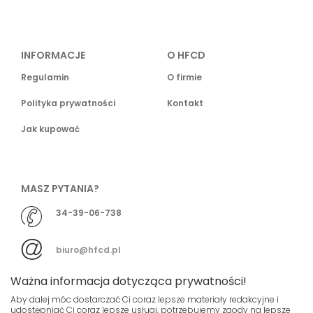
INFORMACJE
O HFCD
Regulamin
O firmie
Polityka prywatności
Kontakt
Jak kupować
MASZ PYTANIA?
34-39-06-738
biuro@hfcd.pl
Ważna informacja dotycząca prywatności!
Aby dalej móc dostarczać Ci coraz lepsze materiały redakcyjne i
udostępniać Ci coraz lepsze usługi, potrzebujemy zgody na lepsze