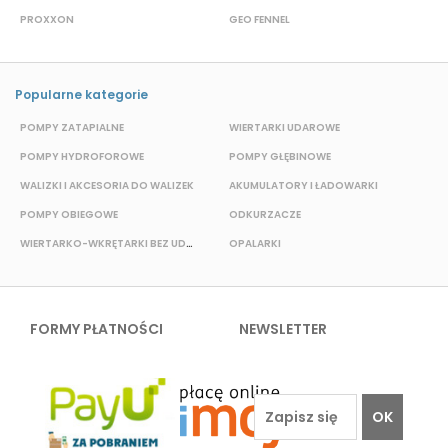
PROXXON
GEO FENNEL
M
Popularne kategorie
POMPY ZATAPIALNE
WIERTARKI UDAROWE
P
POMPY HYDROFOROWE
POMPY GŁĘBINOWE
WALIZKI I AKCESORIA DO WALIZEK
AKUMULATORY I ŁADOWARKI
POMPY OBIEGOWE
ODKURZACZE
WIERTARKO-WKRĘTARKI BEZ UDAROWE
OPALARKI
E
FORMY PŁATNOŚCI
NEWSLETTER
OK