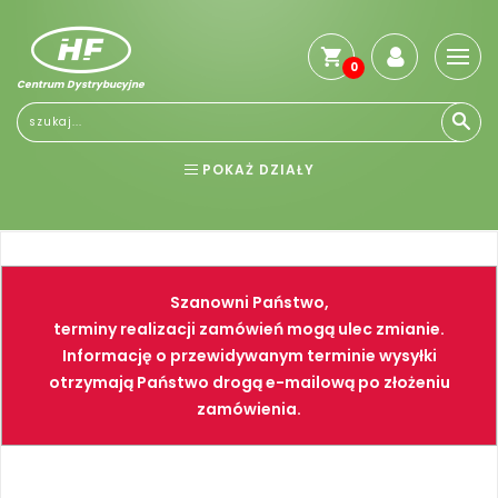
0
Centrum Dystrybucyjne
Stro
głó
Reg
POKAŻ DZIAŁY
Jak
kup
BHP
ELEKTRONARZĘDZIA
Kosz
dos
NARZĘDZIA
SPAWALNICTWO
Gwa
Szanowni Państwo,
i
FARBY
PNEUMATYKA
zwro
terminy realizacji zamówień mogą ulec zmianie.
Informację o przewidywanym terminie wysyłki
Płat
otrzymają Państwo drogą e-mailową po złożeniu
Kont
zamówienia.