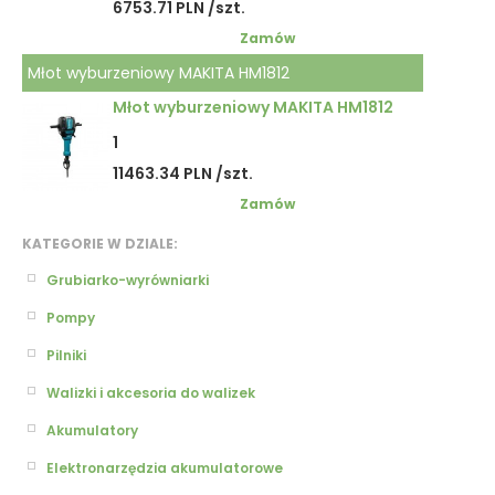
6753.71 PLN /szt.
Zamów
Młot wyburzeniowy MAKITA HM1812
Młot wyburzeniowy MAKITA HM1812
1
11463.34 PLN /szt.
Zamów
KATEGORIE W DZIALE:
Grubiarko-wyrówniarki
Pompy
Pilniki
Walizki i akcesoria do walizek
Akumulatory
Elektronarzędzia akumulatorowe