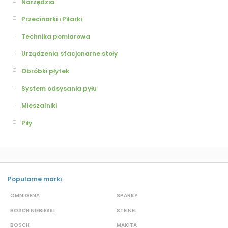
Narzędzia
Przecinarki i Pilarki
Technika pomiarowa
Urządzenia stacjonarne stoły
Obróbki płytek
System odsysania pyłu
Mieszalniki
Piły
Popularne marki
OMNIGENA
SPARKY
B
BOSCH NIEBIESKI
STEINEL
D
BOSCH
MAKITA
S