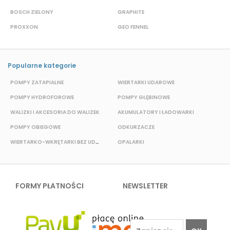
BOSCH ZIELONY
GRAPHITE
S
PROXXON
GEO FENNEL
M
Popularne kategorie
POMPY ZATAPIALNE
WIERTARKI UDAROWE
P
POMPY HYDROFOROWE
POMPY GŁĘBINOWE
WALIZKI I AKCESORIA DO WALIZEK
AKUMULATORY I ŁADOWARKI
POMPY OBIEGOWE
ODKURZACZE
E
WIERTARKO-WKRĘTARKI BEZ UDAROWE
OPALARKI
FORMY PŁATNOŚCI
NEWSLETTER