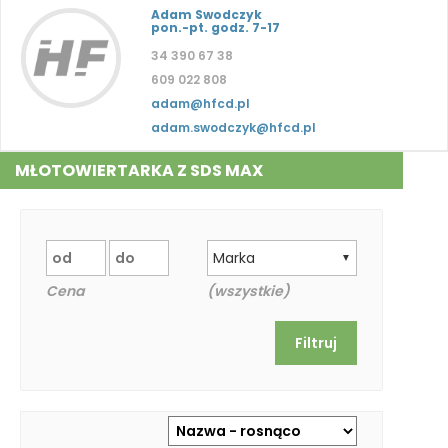
Adam Swodczyk
pon.-pt. godz. 7-17
34 390 67 38
609 022 808
adam@hfcd.pl
adam.swodczyk@hfcd.pl
MŁOTOWIERTARKA Z SDS MAX
Marka
▼
Cena
(wszystkie)