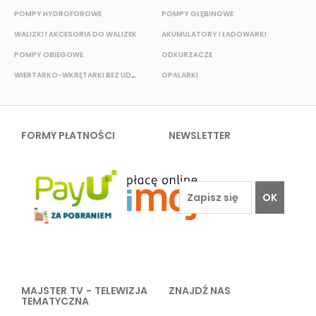
POMPY HYDROFOROWE
POMPY GŁĘBINOWE
WALIZKI I AKCESORIA DO WALIZEK
AKUMULATORY I ŁADOWARKI
POMPY OBIEGOWE
ODKURZACZE
E
WIERTARKO-WKRĘTARKI BEZ UDAROWE
OPALARKI
FORMY PŁATNOŚCI
NEWSLETTER
OK
MAJSTER TV - TELEWIZJA
ZNAJDŹ NAS
TEMATYCZNA