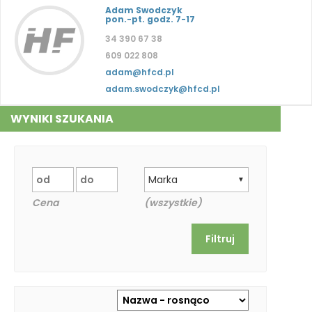
Adam Swodczyk
pon.-pt. godz. 7-17
34 390 67 38
609 022 808
adam@hfcd.pl
adam.swodczyk@hfcd.pl
WYNIKI SZUKANIA
Marka
▼
Cena
(wszystkie)