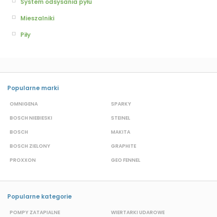
System odsysania pyłu
Mieszalniki
Piły
Popularne marki
OMNIGENA
SPARKY
B
BOSCH NIEBIESKI
STEINEL
D
BOSCH
MAKITA
S
BOSCH ZIELONY
GRAPHITE
M
PROXXON
GEO FENNEL
S
Popularne kategorie
POMPY ZATAPIALNE
WIERTARKI UDAROWE
P