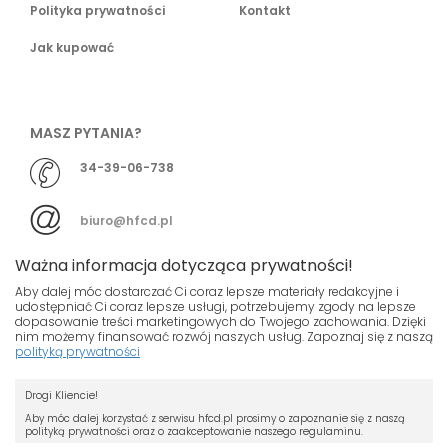
Polityka prywatności
Kontakt
Jak kupować
MASZ PYTANIA?
34-39-06-738
biuro@hfcd.pl
Ważna informacja dotycząca prywatności!
Aby dalej móc dostarczać Ci coraz lepsze materiały redakcyjne i
udostępniać Ci coraz lepsze usługi, potrzebujemy zgody na lepsze
dopasowanie treści marketingowych do Twojego zachowania. Dzięki
© HFCD - HF Centrum Dystrybucyjne
- Wszelkie prawa
nim możemy finansować rozwój naszych usług. Zapoznaj się z naszą
polityką prywatności
zastrzeżony
Nasza strona używa plików cookies.
Projekt i wykonanie
Drogi Kliencie!
Jeśli nie chcesz, by pliki cookies były
Grupa ABS
zapisywane na Twoim dysku zmień
Aby móc dalej korzystać z serwisu hfcd.pl prosimy o zapoznanie się z naszą
polityką prywatności oraz o zaakceptowanie naszego regulaminu.
ustawienia swojej przeglądarki.