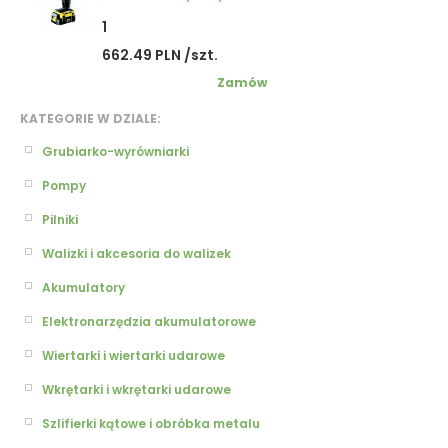
1
662.49 PLN /szt.
Zamów
KATEGORIE W DZIALE:
Grubiarko-wyrówniarki
Pompy
Pilniki
Walizki i akcesoria do walizek
Akumulatory
Elektronarzędzia akumulatorowe
Wiertarki i wiertarki udarowe
Wkrętarki i wkrętarki udarowe
Szlifierki kątowe i obróbka metalu