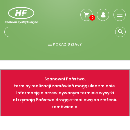
0
Centrum Dystrybucyjne
Stro
głó
Reg
POKAŻ DZIAŁY
Jak
kup
BHP
ELEKTRONARZĘDZIA
Kosz
dos
NARZĘDZIA
SPAWALNICTWO
Gwa
Szanowni Państwo,
i
FARBY
PNEUMATYKA
zwro
terminy realizacji zamówień mogą ulec zmianie.
Informację o przewidywanym terminie wysyłki
Płat
otrzymają Państwo drogą e-mailową po złożeniu
Kont
zamówienia.