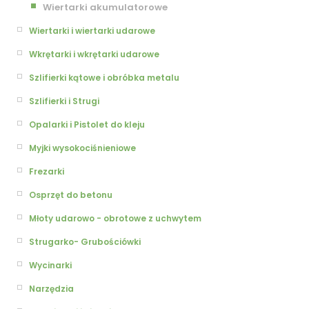
Wiertarki akumulatorowe
Wiertarki i wiertarki udarowe
Wkrętarki i wkrętarki udarowe
Szlifierki kątowe i obróbka metalu
Szlifierki i Strugi
Opalarki i Pistolet do kleju
Myjki wysokociśnieniowe
Frezarki
Osprzęt do betonu
Młoty udarowo - obrotowe z uchwytem
Strugarko- Grubościówki
Wycinarki
Narzędzia