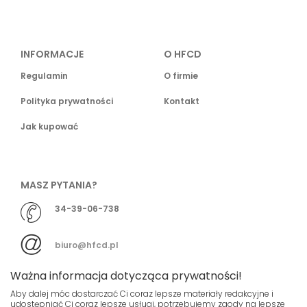
INFORMACJE
O HFCD
Regulamin
O firmie
Polityka prywatności
Kontakt
Jak kupować
MASZ PYTANIA?
34-39-06-738
biuro@hfcd.pl
Ważna informacja dotycząca prywatności!
Aby dalej móc dostarczać Ci coraz lepsze materiały redakcyjne i
udostępniać Ci coraz lepsze usługi, potrzebujemy zgody na lepsze