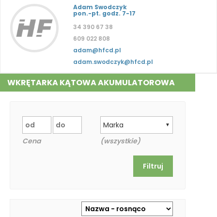
Adam Swodczyk
pon.-pt. godz. 7-17
34 390 67 38
609 022 808
adam@hfcd.pl
adam.swodczyk@hfcd.pl
WKRĘTARKA KĄTOWA AKUMULATOROWA
Marka
▼
Cena
(wszystkie)