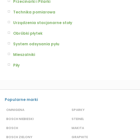
Przecinarki i Pilarki
Technika pomiarowa
Urządzenia stacjonarne stoły
Obróbki płytek
System odsysania pyłu
Mieszalniki
Piły
Popularne marki
OMNIGENA
SPARKY
B
BOSCH NIEBIESKI
STEINEL
D
BOSCH
MAKITA
S
BOSCH ZIELONY
GRAPHITE
S