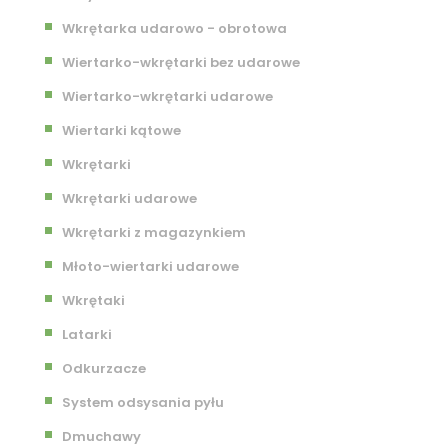
Wkrętarka udarowo - obrotowa
Wiertarko-wkrętarki bez udarowe
Wiertarko-wkrętarki udarowe
Wiertarki kątowe
Wkrętarki
Wkrętarki udarowe
Wkrętarki z magazynkiem
Młoto-wiertarki udarowe
Wkrętaki
Latarki
Odkurzacze
System odsysania pyłu
Dmuchawy