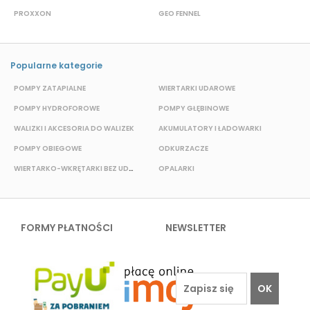
PROXXON
GEO FENNEL
M
Popularne kategorie
POMPY ZATAPIALNE
WIERTARKI UDAROWE
P
POMPY HYDROFOROWE
POMPY GŁĘBINOWE
WALIZKI I AKCESORIA DO WALIZEK
AKUMULATORY I ŁADOWARKI
POMPY OBIEGOWE
ODKURZACZE
WIERTARKO-WKRĘTARKI BEZ UDAROWE
OPALARKI
E
FORMY PŁATNOŚCI
NEWSLETTER
OK