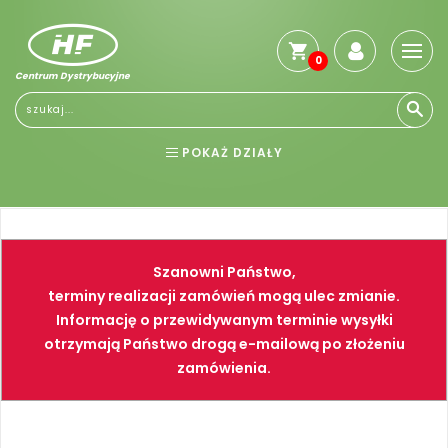
0
Centrum Dystrybucyjne
Stro
głó
Reg
POKAŻ DZIAŁY
Jak
kup
BHP
ELEKTRONARZĘDZIA
Kosz
dos
NARZĘDZIA
SPAWALNICTWO
Gwa
Szanowni Państwo,
i
FARBY
PNEUMATYKA
zwro
terminy realizacji zamówień mogą ulec zmianie.
Informację o przewidywanym terminie wysyłki
Płat
otrzymają Państwo drogą e-mailową po złożeniu
Kont
zamówienia.