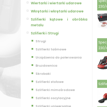
Specj
Wiertarki i wiertarki udarowe
230/
Wkrętarki i wkrętarki udarowe
Szlifierki kątowe i obróbka
metalu
Szlifierki i Strugi
Strugi
Specj
230/
Szlifierki taśmowe
Urządzenia do polerowania
Bruzdownica
Skrobaki
Szlifierki stołowe
Szlif
Szlifierki mimośrodowe
Szlifierki oscylacyjne
Szlifierki uniwersalne