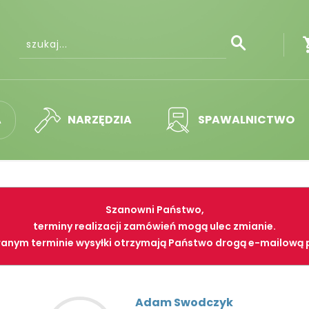
A
NARZĘDZIA
SPAWALNICTWO
Szanowni Państwo,
terminy realizacji zamówień mogą ulec zmianie.
anym terminie wysyłki otrzymają Państwo drogą e-mailową 
Adam Swodczyk