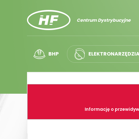
Centrum Dystrybucyjne
BHP
ELEKTRONARZĘDZI
Informację o przewidyw