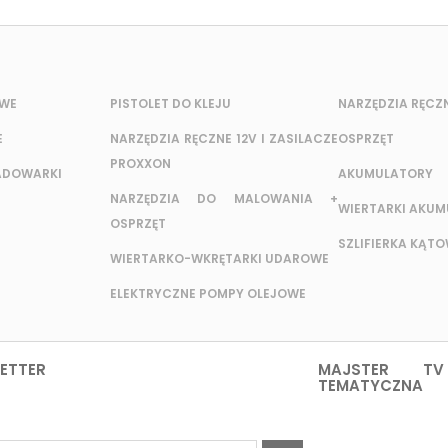
OWE
PISTOLET DO KLEJU
NARZĘDZIA RĘCZ
E
NARZĘDZIA RĘCZNE 12V I ZASILACZE
OSPRZĘT
PROXXON
ADOWARKI
AKUMULATORY
NARZĘDZIA DO MALOWANIA +
WIERTARKI AKU
OSPRZĘT
SZLIFIERKA KĄT
WIERTARKO-WKRĘTARKI UDAROWE
ELEKTRYCZNE POMPY OLEJOWE
ETTER
MAJSTER TV
TEMATYCZNA