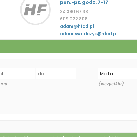
pon.-pt. godz. 7-17
34 390 67 38
609 022 808
adam@hfcd.pl
adam.swodczyk@hfcd.pl
Marka
ena
(wszystkie)