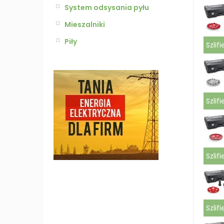
System odsysania pyłu
Mieszalniki
Piły
Szlif
Szlif
Szlif
Szlif