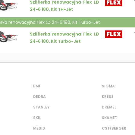
Szlifierka renowacyjna Flex LD
24-6 180, Kit TH-Jet
ierka renowacyjna Flex LD 24-6 180, Kit Turbo-Jet
Szlifierka renowacyjna Flex LD
24-6 180, Kit Turbo-Jet
BMI
SIGMA
DEDRA
KRESS
STANLEY
DREMEL
SKIL
SKAMET
MEDID
CST/BERGER