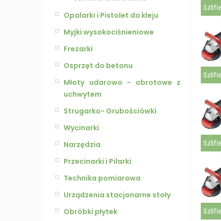
Szlif
Opalarki i Pistolet do kleju
Myjki wysokociśnieniowe
Frezarki
Osprzęt do betonu
Szlif
Młoty udarowo - obrotowe z
uchwytem
Strugarko- Grubościówki
Wycinarki
Szlif
Narzędzia
Przecinarki i Pilarki
Technika pomiarowa
Urządzenia stacjonarne stoły
Szlif
Obróbki płytek