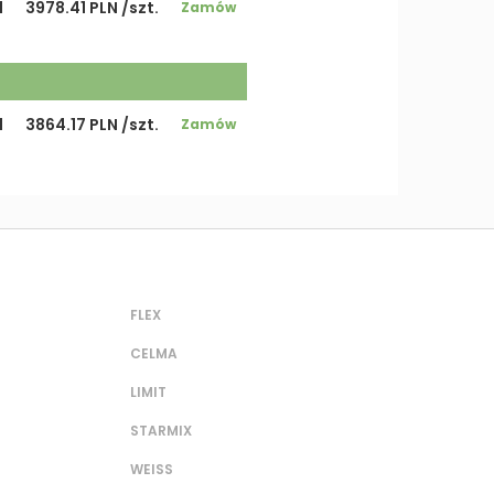
1
3978.41 PLN /szt.
Zamów
1
3864.17 PLN /szt.
Zamów
FLEX
CELMA
LIMIT
STARMIX
WEISS