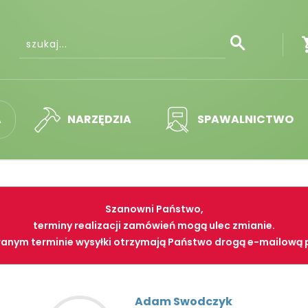
A
NARZĘDZIA
SPAWALNICTWO
Szanowni Państwo,
terminy realizacji zamówień mogą ulec zmianie.
anym terminie wysyłki otrzymają Państwo drogą e-mailową 
Adam Swodczyk