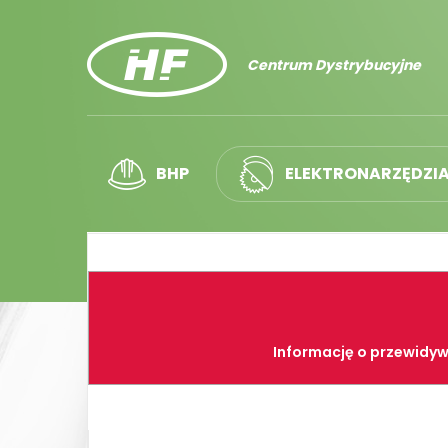
Centrum Dystrybucyjne
BHP
ELEKTRONARZĘDZI
Informację o przewidyw