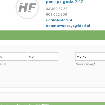
pon.-pt. godz. 7-17
34 390 67 38
609 022 808
adam@hfcd.pl
adam.swodczyk@hfcd.pl
Marka
ena
(wszystkie)