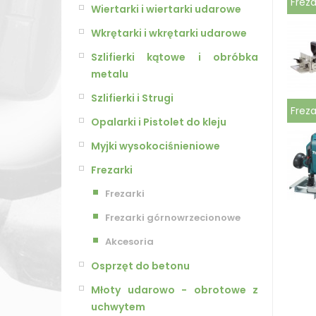
Frez
Wiertarki i wiertarki udarowe
Wkrętarki i wkrętarki udarowe
Szlifierki kątowe i obróbka
metalu
Szlifierki i Strugi
Frez
Opalarki i Pistolet do kleju
Myjki wysokociśnieniowe
Frezarki
Frezarki
Frezarki górnowrzecionowe
Akcesoria
Osprzęt do betonu
Młoty udarowo - obrotowe z
uchwytem