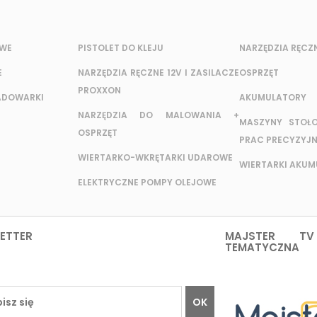
OWE
PISTOLET DO KLEJU
NARZĘDZIA RĘCZ
E
NARZĘDZIA RĘCZNE 12V I ZASILACZE
OSPRZĘT
PROXXON
ADOWARKI
AKUMULATORY
NARZĘDZIA DO MALOWANIA +
MASZYNY STOŁ
OSPRZĘT
PRAC PRECYZYJ
WIERTARKO-WKRĘTARKI UDAROWE
WIERTARKI AKU
ELEKTRYCZNE POMPY OLEJOWE
ETTER
MAJSTER TV
TEMATYCZNA
OK