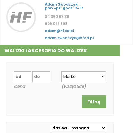
Adam Swodczyk
pon.-pt. godz. 7-17
34 390 67 38
609 022 808
adam@hfcd.pl
adam.swodczyk@hfcd.pl
WALIZKI I AKCESORIA DO WALIZEK
Marka
▼
Cena
(wszystkie)