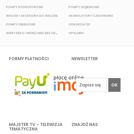
POMPY HYDROFOROWE
POMPY GŁĘBINOWE
WALIZKI I AKCESORIA DO WALIZEK
AKUMULATORY I ŁADOWARKI
POMPY OBIEGOWE
ODKURZACZE
E
WIERTARKO-WKRĘTARKI BEZ UDAROWE
OPALARKI
FORMY PŁATNOŚCI
NEWSLETTER
OK
MAJSTER TV - TELEWIZJA
ZNAJDŹ NAS
TEMATYCZNA