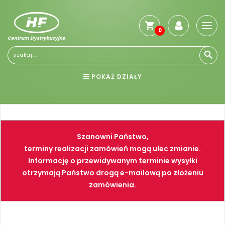
0
Centrum Dystrybucyjne
Stro
głó
Reg
POKAŻ DZIAŁY
Jak
kup
BHP
ELEKTRONARZĘDZIA
Kosz
dos
NARZĘDZIA
SPAWALNICTWO
Gwa
Szanowni Państwo,
i
FARBY
PNEUMATYKA
zwro
terminy realizacji zamówień mogą ulec zmianie.
Informację o przewidywanym terminie wysyłki
Płat
otrzymają Państwo drogą e-mailową po złożeniu
Kont
zamówienia.