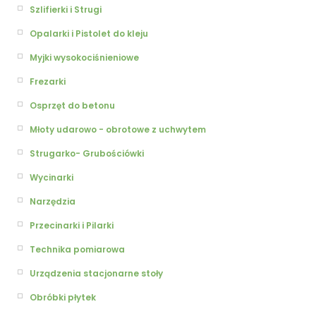
Szlifierki i Strugi
Opalarki i Pistolet do kleju
Myjki wysokociśnieniowe
Frezarki
Osprzęt do betonu
Młoty udarowo - obrotowe z uchwytem
Strugarko- Grubościówki
Wycinarki
Narzędzia
Przecinarki i Pilarki
Technika pomiarowa
Urządzenia stacjonarne stoły
Obróbki płytek