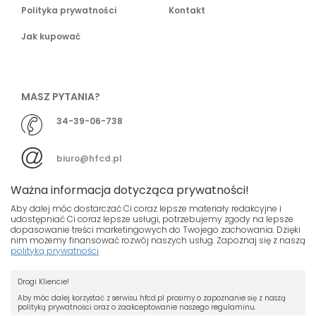
Polityka prywatności
Kontakt
Jak kupować
MASZ PYTANIA?
34-39-06-738
biuro@hfcd.pl
Ważna informacja dotycząca prywatności!
Aby dalej móc dostarczać Ci coraz lepsze materiały redakcyjne i
udostępniać Ci coraz lepsze usługi, potrzebujemy zgody na lepsze
dopasowanie treści marketingowych do Twojego zachowania. Dzięki
© HFCD - HF Centrum Dystrybucyjne
- Wszelkie prawa
nim możemy finansować rozwój naszych usług. Zapoznaj się z naszą
polityką prywatności
zastrzeżony
Nasza strona używa plików cookies.
Projekt i wykonanie
Drogi Kliencie!
Jeśli nie chcesz, by pliki cookies były
Grupa ABS
zapisywane na Twoim dysku zmień
Aby móc dalej korzystać z serwisu hfcd.pl prosimy o zapoznanie się z naszą
polityką prywatności oraz o zaakceptowanie naszego regulaminu.
ustawienia swojej przeglądarki.