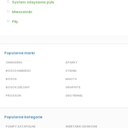
System odsysania pyłu
Mieszalniki
Piły
Popularne marki
OMNIGENA
SPARKY
B
BOSCH NIEBIESKI
STEINEL
D
BOSCH
MAKITA
S
BOSCH ZIELONY
GRAPHITE
S
PROXXON
GEO FENNEL
M
Popularne kategorie
POMPY ZATAPIALNE
WIERTARKI UDAROWE
P