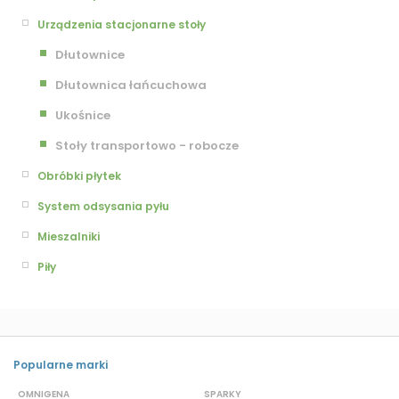
Urządzenia stacjonarne stoły
Dłutownice
Dłutownica łańcuchowa
Ukośnice
Stoły transportowo - robocze
Obróbki płytek
System odsysania pyłu
Mieszalniki
Piły
Popularne marki
OMNIGENA
SPARKY
B