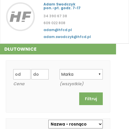
Adam Swodczyk
pon.-pt. godz. 7-17
34 390 67 38
609 022 808
adam@hfcd.pl
adam.swodczyk@hfcd.pl
DŁUTOWNICE
Marka
▼
Cena
(wszystkie)