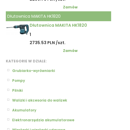
Zamów
Dłutownica MAKITA HK1820
Dłutownica MAKITA HK1820
1
2735.53 PLN /szt.
Zamów
KATEGORIE W DZIALE:
Grubiarko-wyrówniarki
Pompy
Pilniki
Walizki i akcesoria do walizek
Akumulatory
Elektronarzędzia akumulatorowe
Wiertarki i wiertarki udarowe