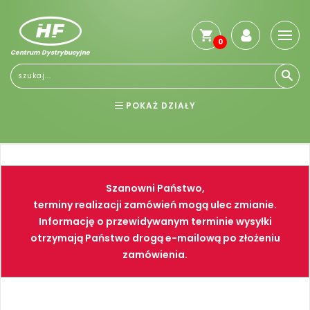
0
Centrum Dystrybucyjne
Stro
głó
Reg
POKAŻ DZIAŁY
Jak
kup
BHP
ELEKTRONARZĘDZIA
Kosz
dos
NARZĘDZIA
SPAWALNICTWO
Gwa
Szanowni Państwo,
i
FARBY
PNEUMATYKA
zwro
terminy realizacji zamówień mogą ulec zmianie.
Informację o przewidywanym terminie wysyłki
Płat
otrzymają Państwo drogą e-mailową po złożeniu
Kont
zamówienia.