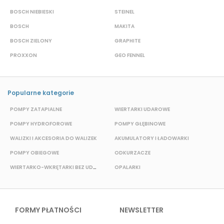
BOSCH NIEBIESKI
STEINEL
D
BOSCH
MAKITA
S
BOSCH ZIELONY
GRAPHITE
S
PROXXON
GEO FENNEL
M
Popularne kategorie
POMPY ZATAPIALNE
WIERTARKI UDAROWE
P
POMPY HYDROFOROWE
POMPY GŁĘBINOWE
WALIZKI I AKCESORIA DO WALIZEK
AKUMULATORY I ŁADOWARKI
POMPY OBIEGOWE
ODKURZACZE
E
WIERTARKO-WKRĘTARKI BEZ UDAROWE
OPALARKI
FORMY PŁATNOŚCI
NEWSLETTER