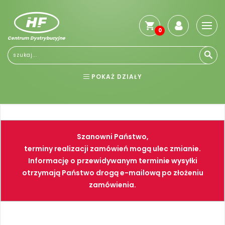
0
Centrum Dystrybucyjne
Stro
głó
Reg
POKAŻ DZIAŁY
Jak
kup
BHP
ELEKTRONARZĘDZIA
Kosz
dos
NARZĘDZIA
SPAWALNICTWO
Gwa
Szanowni Państwo,
i
FARBY
PNEUMATYKA
zwro
terminy realizacji zamówień mogą ulec zmianie.
Informację o przewidywanym terminie wysyłki
Płat
otrzymają Państwo drogą e-mailową po złożeniu
Kont
zamówienia.