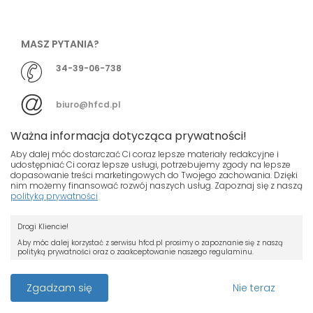
MASZ PYTANIA?
34-39-06-738
biuro@hfcd.pl
Ważna informacja dotycząca prywatności!
Aby dalej móc dostarczać Ci coraz lepsze materiały redakcyjne i
udostępniać Ci coraz lepsze usługi, potrzebujemy zgody na lepsze
dopasowanie treści marketingowych do Twojego zachowania. Dzięki
© HFCD - HF Centrum Dystrybucyjne
- Wszelkie prawa
nim możemy finansować rozwój naszych usług. Zapoznaj się z naszą
polityką prywatności
zastrzeżony
Nasza strona używa plików cookies.
Projekt i wykonanie
Drogi Kliencie!
Jeśli nie chcesz, by pliki cookies były
Grupa ABS
zapisywane na Twoim dysku zmień
Aby móc dalej korzystać z serwisu hfcd.pl prosimy o zapoznanie się z naszą
polityką prywatności oraz o zaakceptowanie naszego regulaminu.
ustawienia swojej przeglądarki.
RODO
Przeczytaj więcej o cookies
Z dniem 25 maja 2018 r. rozpoczyna obowiązywanie Rozporządzenie
Zgadzam się
Nie teraz
Parlamentu Europejskiego i Rady (UE) 2016/679 z dnia 27 kwietnia 2016 r. w
sprawie ochrony osób fizycznych w związku z przetwarzaniem danych
osobowych i w sprawie swobodnego przepływu takich danych oraz uchylenia