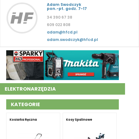
Adam Swodczyk
pon.-pt. godz. 7-17
34 390 67 38
609 022 808
adam@hfcd.pl
adam.swodczyk@hfcd.pl
ELEKTRONARZĘDZIA
KATEGORIE
Kosiarka Ręczna
Kosy Spalinowe