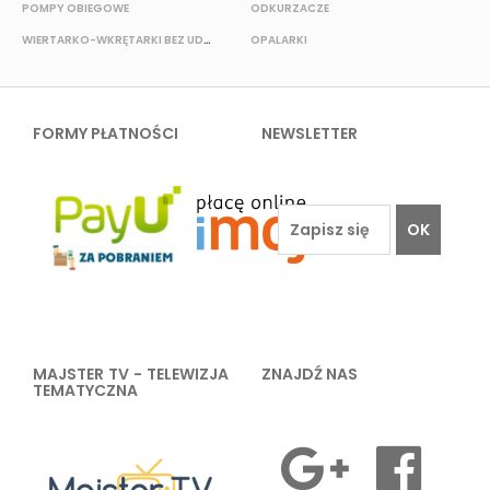
POMPY OBIEGOWE
ODKURZACZE
E
WIERTARKO-WKRĘTARKI BEZ UDAROWE
OPALARKI
FORMY PŁATNOŚCI
NEWSLETTER
OK
MAJSTER TV - TELEWIZJA
ZNAJDŹ NAS
TEMATYCZNA