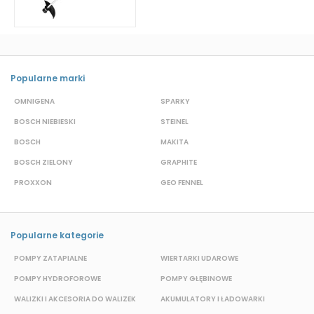
Popularne marki
OMNIGENA
SPARKY
B
BOSCH NIEBIESKI
STEINEL
D
BOSCH
MAKITA
S
BOSCH ZIELONY
GRAPHITE
M
PROXXON
GEO FENNEL
S
Popularne kategorie
POMPY ZATAPIALNE
WIERTARKI UDAROWE
POMPY HYDROFOROWE
POMPY GŁĘBINOWE
P
WALIZKI I AKCESORIA DO WALIZEK
AKUMULATORY I ŁADOWARKI