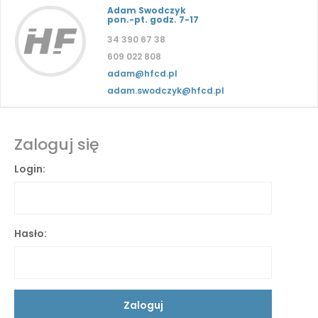
Adam Swodczyk
pon.-pt. godz. 7-17
34 390 67 38
609 022 808
adam@hfcd.pl
adam.swodczyk@hfcd.pl
Zaloguj się
Login:
Hasło: