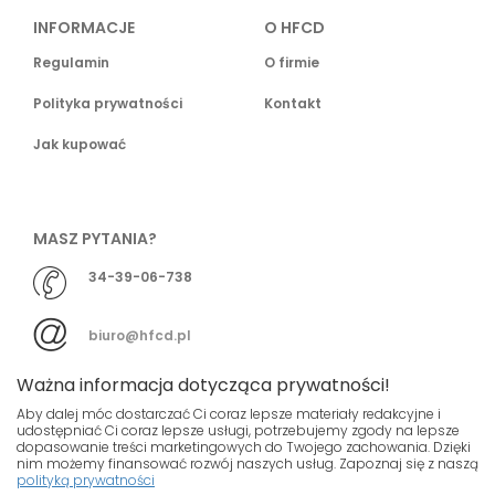
INFORMACJE
O HFCD
Regulamin
O firmie
Polityka prywatności
Kontakt
Jak kupować
MASZ PYTANIA?
34-39-06-738
biuro@hfcd.pl
Ważna informacja dotycząca prywatności!
Aby dalej móc dostarczać Ci coraz lepsze materiały redakcyjne i
udostępniać Ci coraz lepsze usługi, potrzebujemy zgody na lepsze
dopasowanie treści marketingowych do Twojego zachowania. Dzięki
© HFCD - HF Centrum Dystrybucyjne
- Wszelkie prawa
nim możemy finansować rozwój naszych usług. Zapoznaj się z naszą
polityką prywatności
zastrzeżony