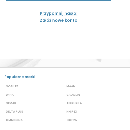
Przypomnij hasło:
Załóż nowe konto
Popularne marki
NOBILES
MAAN
A
WIHA
SADOLIN
P
DEMAR
TIKKURILA
B
DELTA PLUS
KNIPEX
J
OMNIGENA
COFRA
M