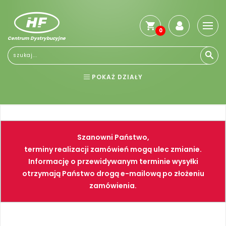
0
Centrum Dystrybucyjne
Stro
głó
Reg
POKAŻ DZIAŁY
Jak
kup
BHP
ELEKTRONARZĘDZIA
Kosz
dos
NARZĘDZIA
SPAWALNICTWO
Gwa
Szanowni Państwo,
i
FARBY
PNEUMATYKA
zwro
terminy realizacji zamówień mogą ulec zmianie.
Informację o przewidywanym terminie wysyłki
Płat
otrzymają Państwo drogą e-mailową po złożeniu
Kont
zamówienia.