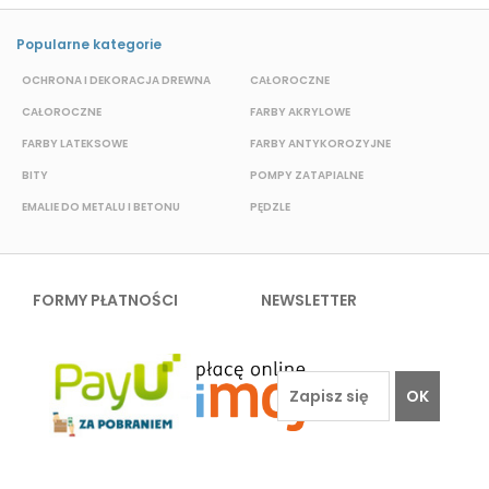
Popularne kategorie
OCHRONA I DEKORACJA DREWNA
CAŁOROCZNE
S
CAŁOROCZNE
FARBY AKRYLOWE
W
FARBY LATEKSOWE
FARBY ANTYKOROZYJNE
F
BITY
POMPY ZATAPIALNE
E
EMALIE DO METALU I BETONU
PĘDZLE
FORMY PŁATNOŚCI
NEWSLETTER
OK