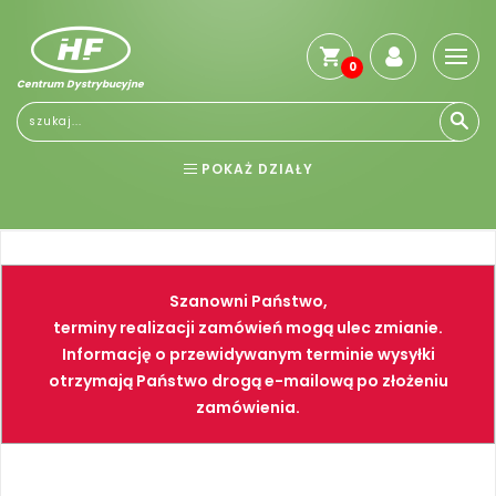
0
Centrum Dystrybucyjne
Stro
głó
Reg
POKAŻ DZIAŁY
Jak
kup
BHP
ELEKTRONARZĘDZIA
Kosz
dos
NARZĘDZIA
SPAWALNICTWO
Gwa
Szanowni Państwo,
i
FARBY
PNEUMATYKA
zwro
terminy realizacji zamówień mogą ulec zmianie.
Informację o przewidywanym terminie wysyłki
Płat
otrzymają Państwo drogą e-mailową po złożeniu
Kont
zamówienia.