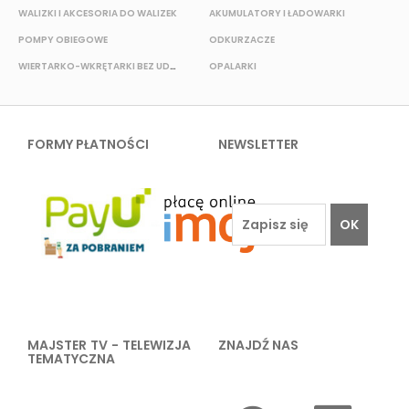
WALIZKI I AKCESORIA DO WALIZEK
AKUMULATORY I ŁADOWARKI
POMPY OBIEGOWE
ODKURZACZE
E
WIERTARKO-WKRĘTARKI BEZ UDAROWE
OPALARKI
FORMY PŁATNOŚCI
NEWSLETTER
OK
MAJSTER TV - TELEWIZJA
ZNAJDŹ NAS
TEMATYCZNA