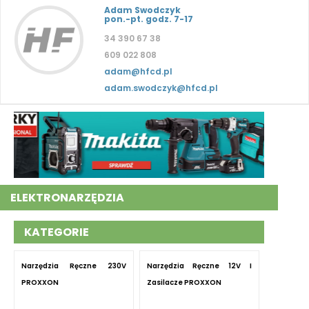
Adam Swodczyk
pon.-pt. godz. 7-17
34 390 67 38
609 022 808
adam@hfcd.pl
adam.swodczyk@hfcd.pl
ELEKTRONARZĘDZIA
KATEGORIE
Narzędzia Ręczne 230V
Narzędzia Ręczne 12V I
PROXXON
Zasilacze PROXXON