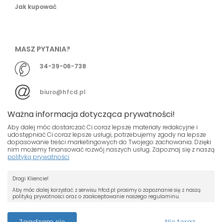
Jak kupować
MASZ PYTANIA?
34-39-06-738
biuro@hfcd.pl
Ważna informacja dotycząca prywatności!
Aby dalej móc dostarczać Ci coraz lepsze materiały redakcyjne i
udostępniać Ci coraz lepsze usługi, potrzebujemy zgody na lepsze
dopasowanie treści marketingowych do Twojego zachowania. Dzięki
© HFCD - HF Centrum Dystrybucyjne
- Wszelkie prawa
nim możemy finansować rozwój naszych usług. Zapoznaj się z naszą
polityką prywatności
zastrzeżony
Nasza strona używa plików cookies.
Projekt i wykonanie
Drogi Kliencie!
Jeśli nie chcesz, by pliki cookies były
Grupa ABS
zapisywane na Twoim dysku zmień
Aby móc dalej korzystać z serwisu hfcd.pl prosimy o zapoznanie się z naszą
polityką prywatności oraz o zaakceptowanie naszego regulaminu.
ustawienia swojej przeglądarki.
RODO
Przeczytaj więcej o cookies
Z dniem 25 maja 2018 r. rozpoczyna obowiązywanie Rozporządzenie