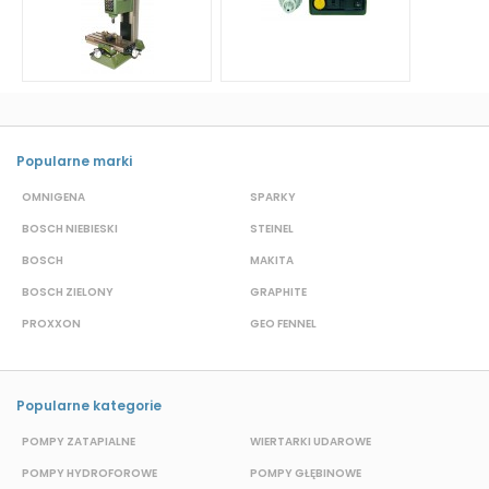
Popularne marki
OMNIGENA
SPARKY
B
BOSCH NIEBIESKI
STEINEL
D
BOSCH
MAKITA
S
BOSCH ZIELONY
GRAPHITE
M
PROXXON
GEO FENNEL
S
Popularne kategorie
POMPY ZATAPIALNE
WIERTARKI UDAROWE
P
POMPY HYDROFOROWE
POMPY GŁĘBINOWE