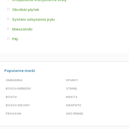
Obróbki płytek
System odsysania pyłu
Mieszalniki
Piły
Popularne marki
OMNIGENA
SPARKY
B
BOSCH NIEBIESKI
STEINEL
D
BOSCH
MAKITA
S
BOSCH ZIELONY
GRAPHITE
S
PROXXON
GEO FENNEL
M