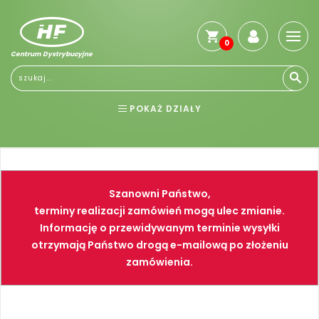
0
Centrum Dystrybucyjne
Stro
głó
Reg
POKAŻ DZIAŁY
Jak
kup
BHP
ELEKTRONARZĘDZIA
Kosz
dos
NARZĘDZIA
SPAWALNICTWO
Gwa
Szanowni Państwo,
i
FARBY
PNEUMATYKA
zwro
terminy realizacji zamówień mogą ulec zmianie.
Informację o przewidywanym terminie wysyłki
Płat
otrzymają Państwo drogą e-mailową po złożeniu
Kont
zamówienia.