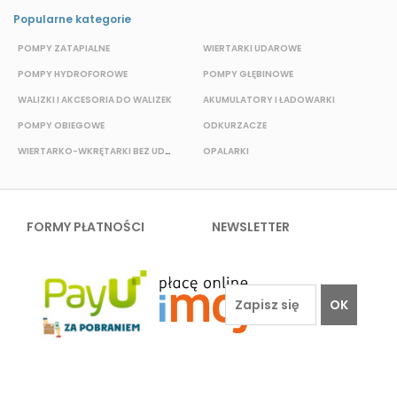
Popularne kategorie
POMPY ZATAPIALNE
WIERTARKI UDAROWE
POMPY HYDROFOROWE
POMPY GŁĘBINOWE
P
WALIZKI I AKCESORIA DO WALIZEK
AKUMULATORY I ŁADOWARKI
POMPY OBIEGOWE
ODKURZACZE
E
WIERTARKO-WKRĘTARKI BEZ UDAROWE
OPALARKI
FORMY PŁATNOŚCI
NEWSLETTER
OK