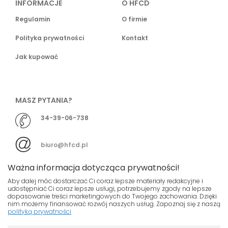
INFORMACJE
O HFCD
Regulamin
O firmie
Polityka prywatności
Kontakt
Jak kupować
MASZ PYTANIA?
34-39-06-738
biuro@hfcd.pl
Ważna informacja dotycząca prywatności!
Aby dalej móc dostarczać Ci coraz lepsze materiały redakcyjne i
udostępniać Ci coraz lepsze usługi, potrzebujemy zgody na lepsze
dopasowanie treści marketingowych do Twojego zachowania. Dzięki
© HFCD - HF Centrum Dystrybucyjne
- Wszelkie prawa
nim możemy finansować rozwój naszych usług. Zapoznaj się z naszą
polityką prywatności
zastrzeżony
Nasza strona używa plików cookies.