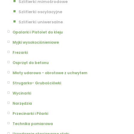
Szlifierki mimośrodowe
Szlifierki oscylacyjne
Szlifierki uniwersalne
Opalarki i Pistolet do kleju
Myjki wysokociśnieniowe
Frezarki
Osprzęt do betonu
Młoty udarowo - obrotowe z uchwytem
Strugarko- Grubościówki
Wycinarki
Narzędzia
Przecinarki i Pilarki
Technika pomiarowa
Urządzenia stacjonarne stoły