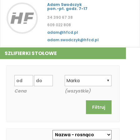
Adam Swodczyk
pon.-pt. godz. 7-17
34 390 67 38
609 022 808
adam@hfcd.pl
adam.swodczyk@hfcd.pl
SZLIFIERKI STOŁOWE
Marka
▼
Cena
(wszystkie)