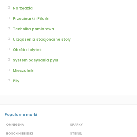
Narzędzia
Przecinarki i Pilarki
Technika pomiarowa
Urządzenia stacjonarne stoły
Obróbki płytek
System odsysania pyłu
Mieszalniki
Piły
Popularne marki
OMNIGENA
SPARKY
B
BOSCH NIEBIESKI
STEINEL
D