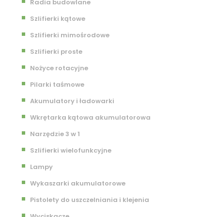
Radia budowlane
Szlifierki kątowe
Szlifierki mimośrodowe
Szlifierki proste
Nożyce rotacyjne
Pilarki taśmowe
Akumulatory i ładowarki
Wkrętarka kątowa akumulatorowa
Narzędzie 3 w 1
Szlifierki wielofunkcyjne
Lampy
Wykaszarki akumulatorowe
Pistolety do uszczelniania i klejenia
Wyciskacze