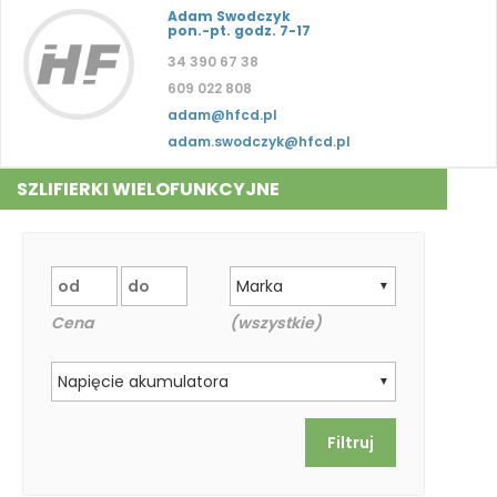
Adam Swodczyk
pon.-pt. godz. 7-17
34 390 67 38
609 022 808
adam@hfcd.pl
adam.swodczyk@hfcd.pl
SZLIFIERKI WIELOFUNKCYJNE
Marka
▼
Cena
(wszystkie)
Napięcie akumulatora
▼