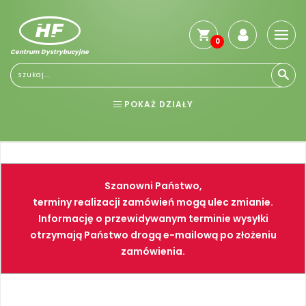
0
Centrum Dystrybucyjne
Stro
głó
Reg
POKAŻ DZIAŁY
Jak
kup
BHP
ELEKTRONARZĘDZIA
Kosz
dos
NARZĘDZIA
SPAWALNICTWO
Gwa
Szanowni Państwo,
i
FARBY
PNEUMATYKA
zwro
terminy realizacji zamówień mogą ulec zmianie.
Informację o przewidywanym terminie wysyłki
Płat
otrzymają Państwo drogą e-mailową po złożeniu
Kont
zamówienia.