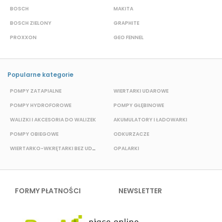
BOSCH
MAKITA
S
BOSCH ZIELONY
GRAPHITE
S
PROXXON
GEO FENNEL
M
Popularne kategorie
POMPY ZATAPIALNE
WIERTARKI UDAROWE
P
POMPY HYDROFOROWE
POMPY GŁĘBINOWE
WALIZKI I AKCESORIA DO WALIZEK
AKUMULATORY I ŁADOWARKI
POMPY OBIEGOWE
ODKURZACZE
WIERTARKO-WKRĘTARKI BEZ UDAROWE
OPALARKI
E
FORMY PŁATNOŚCI
NEWSLETTER