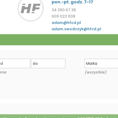
pon.-pt. godz. 7-17
34 390 67 38
609 022 808
adam@hfcd.pl
adam.swodczyk@hfcd.pl
Marka
ena
(wszystkie)