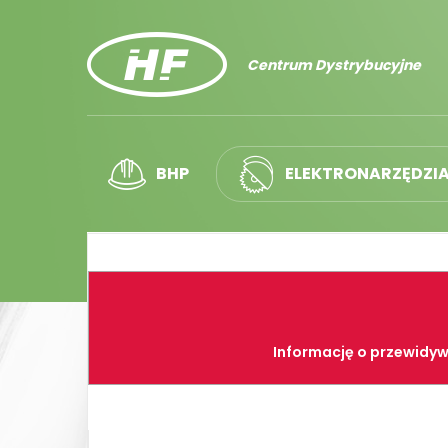
Centrum Dystrybucyjne
BHP
ELEKTRONARZĘDZI
Informację o przewidyw