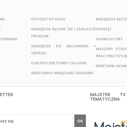
OWE
PISTOLET DO KLEJU
NARZĘDZIA RĘCZ
E
NARZĘDZIA RĘCZNE 12V I ZASILACZE
OSPRZĘT
PROXXON
ADOWARKI
AKUMULATORY
NARZĘDZIA DO MALOWANIA +
MASZYNY STOŁ
OSPRZĘT
PRAC PRECYZYJ
ELEKTRYCZNE POMPY OLEJOWE
WIERTARKI AKU
WIERTARKO-WKRĘTARKI UDAROWE
ETTER
MAJSTER TV
TEMATYCZNA
OK