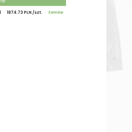
nal
1
1874.73 PLN /szt.
Zamów