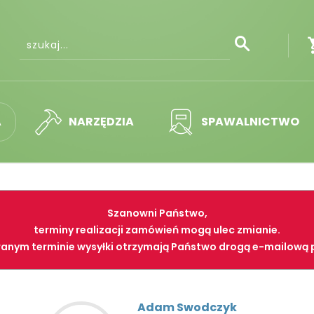
A
NARZĘDZIA
SPAWALNICTWO
Szanowni Państwo,
terminy realizacji zamówień mogą ulec zmianie.
anym terminie wysyłki otrzymają Państwo drogą e-mailową 
Adam Swodczyk