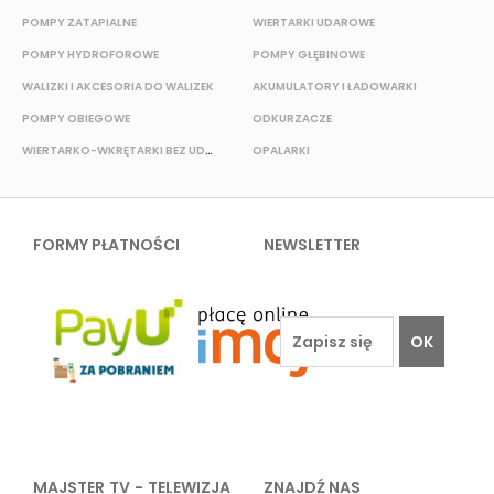
POMPY ZATAPIALNE
WIERTARKI UDAROWE
POMPY HYDROFOROWE
POMPY GŁĘBINOWE
P
WALIZKI I AKCESORIA DO WALIZEK
AKUMULATORY I ŁADOWARKI
POMPY OBIEGOWE
ODKURZACZE
E
WIERTARKO-WKRĘTARKI BEZ UDAROWE
OPALARKI
FORMY PŁATNOŚCI
NEWSLETTER
OK
MAJSTER TV - TELEWIZJA
ZNAJDŹ NAS