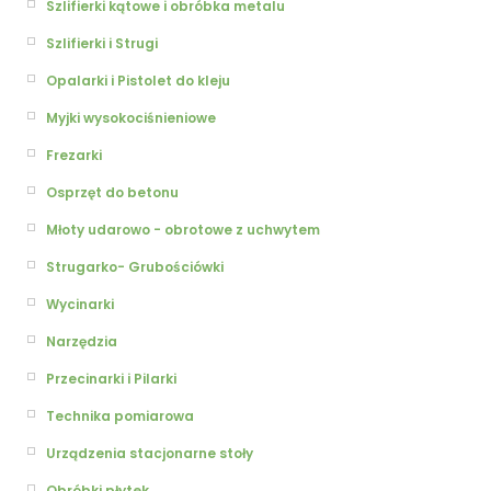
Szlifierki kątowe i obróbka metalu
Szlifierki i Strugi
Opalarki i Pistolet do kleju
Myjki wysokociśnieniowe
Frezarki
Osprzęt do betonu
Młoty udarowo - obrotowe z uchwytem
Strugarko- Grubościówki
Wycinarki
Narzędzia
Przecinarki i Pilarki
Technika pomiarowa
Urządzenia stacjonarne stoły
Obróbki płytek