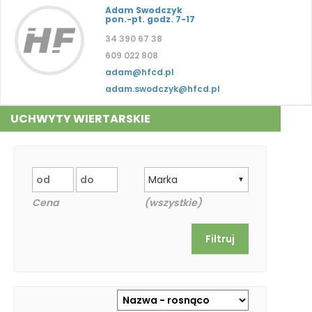
Adam Swodczyk
pon.-pt. godz. 7-17
34 390 67 38
609 022 808
adam@hfcd.pl
adam.swodczyk@hfcd.pl
UCHWYTY WIERTARSKIE
Marka
▼
Cena
(wszystkie)