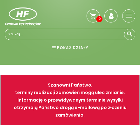
0
Centrum Dystrybucyjne
Stro
głó
Reg
POKAŻ DZIAŁY
Jak
kup
BHP
ELEKTRONARZĘDZIA
Kosz
dos
NARZĘDZIA
SPAWALNICTWO
Gwa
Szanowni Państwo,
i
FARBY
PNEUMATYKA
zwro
terminy realizacji zamówień mogą ulec zmianie.
Informację o przewidywanym terminie wysyłki
Płat
otrzymają Państwo drogą e-mailową po złożeniu
Kont
zamówienia.