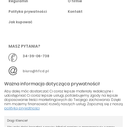
Regulamin
O firmie
Polityka prywatności
Kontakt
Jak kupować
MASZ PYTANIA?
34-39-06-738
biuro@hfcd.pl
Ważna informacja dotycząca prywatności!
Aby dalej móc dostarczać Ci coraz lepsze materiały redakcyjne i
udostępniać Ci coraz lepsze usługi, potrzebujemy zgody na lepsze
dopasowanie treści marketingowych do Twojego zachowania. Dzięki
© HFCD - HF Centrum Dystrybucyjne
- Wszelkie prawa
nim możemy finansować rozwój naszych usług. Zapoznaj się z naszą
polityką prywatności
zastrzeżony
Nasza strona używa plików cookies.
Projekt i wykonanie
Drogi Kliencie!
Jeśli nie chcesz, by pliki cookies były
Grupa ABS