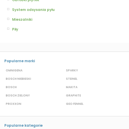
System odsysania pyłu
Mieszalniki
Piły
Popularne marki
OMNIGENA
SPARKY
B
BOSCH NIEBIESKI
STEINEL
D
BOSCH
MAKITA
S
BOSCH ZIELONY
GRAPHITE
M
PROXXON
GEO FENNEL
S
Popularne kategorie