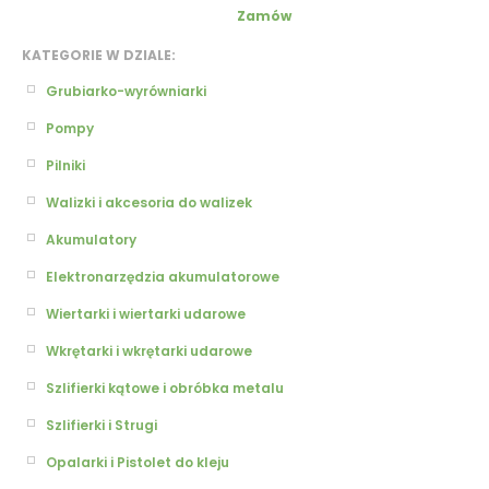
Zamów
KATEGORIE W DZIALE:
Grubiarko-wyrówniarki
Pompy
Pilniki
Walizki i akcesoria do walizek
Akumulatory
Elektronarzędzia akumulatorowe
Wiertarki i wiertarki udarowe
Wkrętarki i wkrętarki udarowe
Szlifierki kątowe i obróbka metalu
Szlifierki i Strugi
Opalarki i Pistolet do kleju