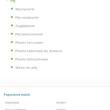
Piły
Wyrzynarki
Piły szablaste
Zagłębiarki
Piły łańcuchowe
Pilarki tarczowe
Pilarki taśmowe do drewna
Pilarki łańcuchowe
Wózki do piły
Popularne marki
OMNIGENA
SPARKY
B
BOSCH NIEBIESKI
STEINEL
D