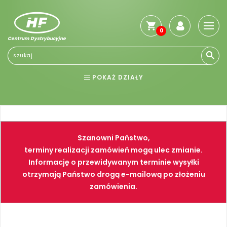
0
Centrum Dystrybucyjne
Stro
głó
Reg
POKAŻ DZIAŁY
Jak
kup
BHP
ELEKTRONARZĘDZIA
Kosz
dos
NARZĘDZIA
SPAWALNICTWO
Gwa
Szanowni Państwo,
i
FARBY
PNEUMATYKA
zwro
terminy realizacji zamówień mogą ulec zmianie.
Informację o przewidywanym terminie wysyłki
Płat
otrzymają Państwo drogą e-mailową po złożeniu
Kont
zamówienia.