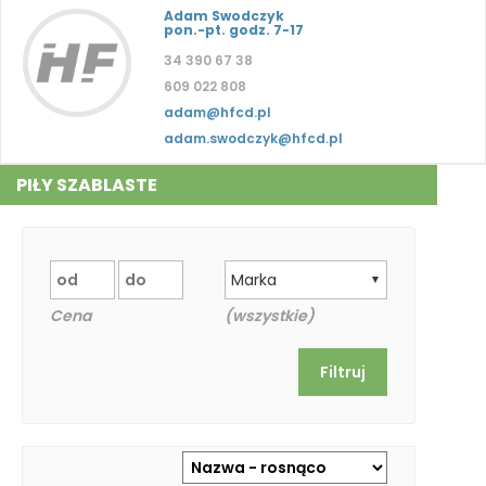
Adam Swodczyk
pon.-pt. godz. 7-17
34 390 67 38
609 022 808
adam@hfcd.pl
adam.swodczyk@hfcd.pl
PIŁY SZABLASTE
Marka
▼
Cena
(wszystkie)