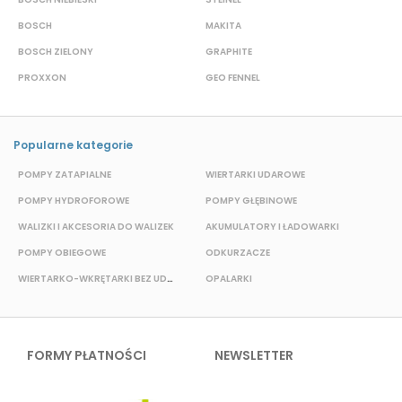
BOSCH
MAKITA
S
BOSCH ZIELONY
GRAPHITE
S
PROXXON
GEO FENNEL
M
Popularne kategorie
POMPY ZATAPIALNE
WIERTARKI UDAROWE
P
POMPY HYDROFOROWE
POMPY GŁĘBINOWE
WALIZKI I AKCESORIA DO WALIZEK
AKUMULATORY I ŁADOWARKI
POMPY OBIEGOWE
ODKURZACZE
E
WIERTARKO-WKRĘTARKI BEZ UDAROWE
OPALARKI
FORMY PŁATNOŚCI
NEWSLETTER