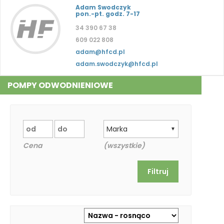
Adam Swodczyk
pon.-pt. godz. 7-17
34 390 67 38
609 022 808
adam@hfcd.pl
adam.swodczyk@hfcd.pl
POMPY ODWODNIENIOWE
Marka
▼
Cena
(wszystkie)