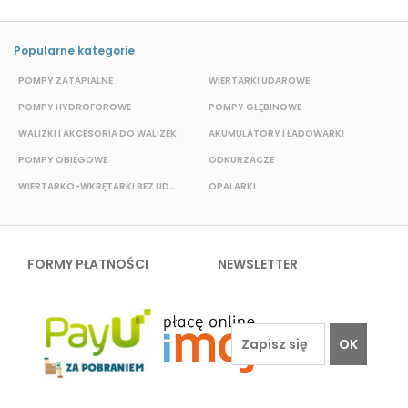
Popularne kategorie
POMPY ZATAPIALNE
WIERTARKI UDAROWE
P
POMPY HYDROFOROWE
POMPY GŁĘBINOWE
WALIZKI I AKCESORIA DO WALIZEK
AKUMULATORY I ŁADOWARKI
POMPY OBIEGOWE
ODKURZACZE
E
WIERTARKO-WKRĘTARKI BEZ UDAROWE
OPALARKI
FORMY PŁATNOŚCI
NEWSLETTER
OK