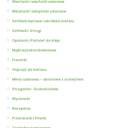
Wiertarki i wiertarki udarowe
Wkrętarki i wkrętarki udarowe
Szlifierki kątowe i obróbka metalu
Szlifierki i Strugi
Opalarki i Pistolet do kleju
Myjki wysokociśnieniowe
Frezarki
Osprzęt do betonu
Młoty udarowo - obrotowe z uchwytem
Strugarko- Grubościówki
Wycinarki
Narzędzia
Przecinarki i Pilarki
Technika pomiarowa