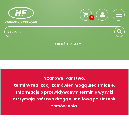
0
Centrum Dystrybucyjne
Stro
głó
Reg
POKAŻ DZIAŁY
Jak
kup
BHP
ELEKTRONARZĘDZIA
Kosz
dos
NARZĘDZIA
SPAWALNICTWO
Gwa
Szanowni Państwo,
i
FARBY
PNEUMATYKA
zwro
terminy realizacji zamówień mogą ulec zmianie.
Informację o przewidywanym terminie wysyłki
Płat
otrzymają Państwo drogą e-mailową po złożeniu
Kont
zamówienia.