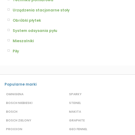
Urządzenia stacjonarne stoły
Obróbki płytek
System odsysania pyłu
Mieszalniki
Piły
Popularne marki
OMNIGENA
SPARKY
B
BOSCH NIEBIESKI
STEINEL
D
BOSCH
MAKITA
S
BOSCH ZIELONY
GRAPHITE
M
PROXXON
GEO FENNEL
S