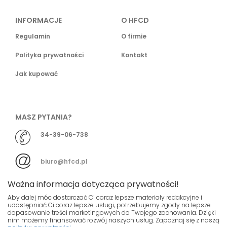
INFORMACJE
O HFCD
Regulamin
O firmie
Polityka prywatności
Kontakt
Jak kupować
MASZ PYTANIA?
34-39-06-738
biuro@hfcd.pl
Ważna informacja dotycząca prywatności!
Aby dalej móc dostarczać Ci coraz lepsze materiały redakcyjne i
udostępniać Ci coraz lepsze usługi, potrzebujemy zgody na lepsze
dopasowanie treści marketingowych do Twojego zachowania. Dzięki
© HFCD - HF Centrum Dystrybucyjne
- Wszelkie prawa
nim możemy finansować rozwój naszych usług. Zapoznaj się z naszą