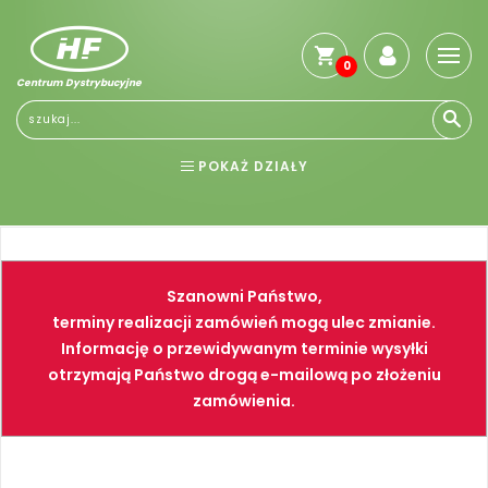
0
Centrum Dystrybucyjne
Stro
głó
Reg
POKAŻ DZIAŁY
Jak
kup
BHP
ELEKTRONARZĘDZIA
Kosz
dos
NARZĘDZIA
SPAWALNICTWO
Gwa
Szanowni Państwo,
i
FARBY
PNEUMATYKA
zwro
terminy realizacji zamówień mogą ulec zmianie.
Informację o przewidywanym terminie wysyłki
Płat
otrzymają Państwo drogą e-mailową po złożeniu
Kont
zamówienia.