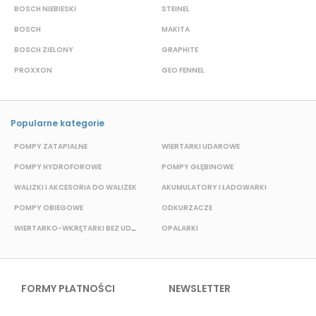
BOSCH NIEBIESKI
STEINEL
D
BOSCH
MAKITA
S
BOSCH ZIELONY
GRAPHITE
S
PROXXON
GEO FENNEL
M
Popularne kategorie
POMPY ZATAPIALNE
WIERTARKI UDAROWE
P
POMPY HYDROFOROWE
POMPY GŁĘBINOWE
WALIZKI I AKCESORIA DO WALIZEK
AKUMULATORY I ŁADOWARKI
POMPY OBIEGOWE
ODKURZACZE
WIERTARKO-WKRĘTARKI BEZ UDAROWE
OPALARKI
E
FORMY PŁATNOŚCI
NEWSLETTER