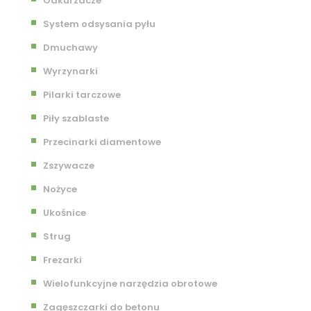
Odkurzacze
System odsysania pyłu
Dmuchawy
Wyrzynarki
Pilarki tarczowe
Piły szablaste
Przecinarki diamentowe
Zszywacze
Nożyce
Ukośnice
Strug
Frezarki
Wielofunkcyjne narzędzia obrotowe
Zagęszczarki do betonu