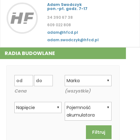
Adam Swodczyk
pon.-pt. godz. 7-17
34 390 67 38
609 022 808
adam@hfcd.pl
adam.swodczyk@hfcd.pl
RADIA BUDOWLANE
Marka
▼
Cena
(wszystkie)
Napięcie
Pojemność
▼
▼
akumulatora