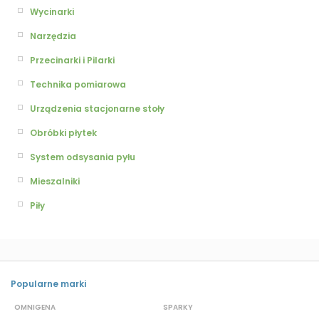
Wycinarki
Narzędzia
Przecinarki i Pilarki
Technika pomiarowa
Urządzenia stacjonarne stoły
Obróbki płytek
System odsysania pyłu
Mieszalniki
Piły
Popularne marki
OMNIGENA
SPARKY
B