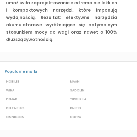
umożliwiła zaprojektowanie ekstremalnie lekkich
i kompaktowych narzędzi, które imponują
wydajnością. Rezultat: efektywne narzędzia
akumulatorowe wyróżniające się optymalnym
stosunkiem mocy do wagi oraz nawet o 100%
dłuższą żywotnością.
Popularne marki
NOBILES
MAAN
A
WIHA
SADOLIN
P
DEMAR
TIKKURILA
B
DELTA PLUS
KNIPEX
J
OMNIGENA
COFRA
M