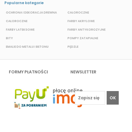
Popularne kategorie
OCHRONA I DEKORACJA DREWNA
CAŁOROCZNE
S
CAŁOROCZNE
FARBY AKRYLOWE
W
FARBY LATEKSOWE
FARBY ANTYKOROZYJNE
F
BITY
POMPY ZATAPIALNE
E
EMALIE DO METALU I BETONU
PĘDZLE
FORMY PŁATNOŚCI
NEWSLETTER
OK