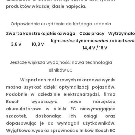
produktów w każdej klasie napięcia.
Odpowiednie urządzenie do każdego zadania
Zwarta konstrukcja
Niska waga
Czas pracy
Wytrzymało
light
series
dynamic
series
robust
seri
3,6 V
10,8 V
14,4 V / 18 V
Jeszcze większa wydajność: nowa technologia
silników EC
W sportach motorowych rekordowe wyniki
można uzyskać dzięki optymalizacji pojazdów.
Podobnie w dziedzinie elektronarzędzi, firma
Bosch wyposażyła nowe narzędzia
akumulatorowe w silniki EC niewymagające
szczotek, doskonaląc ich osiągi oraz
dopasowując je do wymagań użytkowników.
Wyjątkowo wysoka sprawność silników Bosch EC