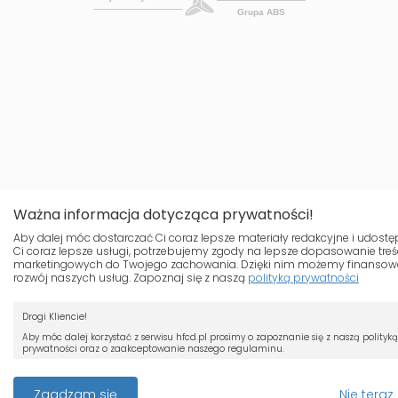
Grupa ABS
Ważna informacja dotycząca prywatności!
Aby dalej móc dostarczać Ci coraz lepsze materiały redakcyjne i udost
Ci coraz lepsze usługi, potrzebujemy zgody na lepsze dopasowanie treś
marketingowych do Twojego zachowania. Dzięki nim możemy finanso
rozwój naszych usług. Zapoznaj się z naszą
polityką prywatności
Nasza strona używa plików cookies.
Drogi Kliencie!
Jeśli nie chcesz, by pliki cookies był
zapisywane na Twoim dysku zmień
Aby móc dalej korzystać z serwisu hfcd.pl prosimy o zapoznanie się z naszą polityką
prywatności oraz o zaakceptowanie naszego regulaminu.
ustawienia swojej przeglądarki.
RODO
Przeczytaj więcej o cookies
Z dniem 25 maja 2018 r. rozpoczyna obowiązywanie Rozporządzenie Parlamentu
Zgadzam się
Nie teraz