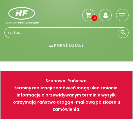
0
Centrum Dystrybucyjne
Stro
głó
Reg
POKAŻ DZIAŁY
Jak
kup
BHP
ELEKTRONARZĘDZIA
Kosz
dos
NARZĘDZIA
SPAWALNICTWO
Gwa
Szanowni Państwo,
i
FARBY
PNEUMATYKA
zwro
terminy realizacji zamówień mogą ulec zmianie.
Informację o przewidywanym terminie wysyłki
Płat
otrzymają Państwo drogą e-mailową po złożeniu
Kont
zamówienia.