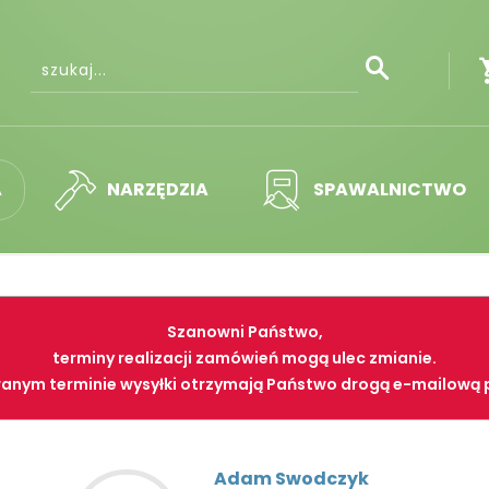
A
NARZĘDZIA
SPAWALNICTWO
Szanowni Państwo,
terminy realizacji zamówień mogą ulec zmianie.
anym terminie wysyłki otrzymają Państwo drogą e-mailową 
Adam Swodczyk