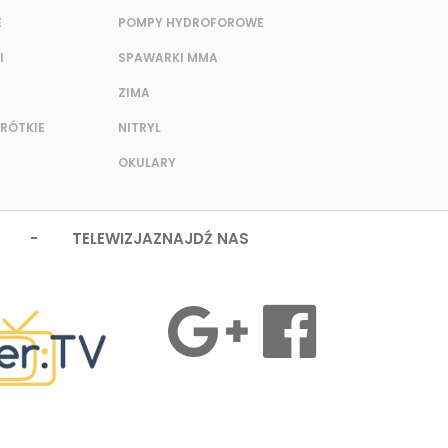
E
POMPY HYDROFOROWE
I
SPAWARKI MMA
ZIMA
KRÓTKIE
NITRYL
OKULARY
 - TELEWIZJA
ZNAJDŹ NAS