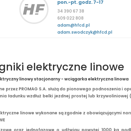
pon.-pt. godz. 7-17
34 390 67 38
609 022 808
adam@hfcd.pl
adam.swodczyk@hfcd.pl
niki elektryczne linowe
e przez PROMAG S.A. służą do pionowego podnoszenia i opu
 ładunku wzdłuż belki jezdnej prostej lub krzywoliniowej (
ktryczne linowe wykonane są zgodnie z obowiązującymi nor
 WE
jfazowe oraz jednofazowe o udźwigu powyżej 1000 kg podl