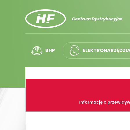
Centrum Dystrybucyjne
BHP
ELEKTRONARZĘDZI
Informację o przewidyw