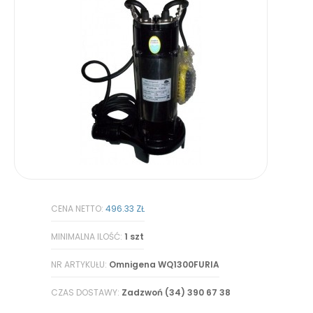
CENA NETTO:
496.33 ZŁ
MINIMALNA ILOŚĆ:
1 szt
NR ARTYKUŁU:
Omnigena WQ1300FURIA
CZAS DOSTAWY:
Zadzwoń (34) 390 67 38