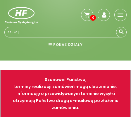
0
Centrum Dystrybucyjne
POKAŻ DZIAŁY
BHP
ELEKTRONARZĘDZIA
NARZĘDZIA
SPAWALNICTWO
Szanowni Państwo,
FARBY
PNEUMATYKA
terminy realizacji zamówień mogą ulec zmianie.
Informację o przewidywanym terminie wysyłki
otrzymają Państwo drogą e-mailową po złożeniu
zamówienia.