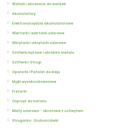
Walizki i akcesoria do walizek
Akumulatory
Elektronarzędzia akumulatorowe
Wiertarki i wiertarki udarowe
Wkrętarki i wkrętarki udarowe
Szlifierki kątowe i obróbka metalu
Szlifierki i Strugi
Opalarki i Pistolet do kleju
Myjki wysokociśnieniowe
Frezarki
Osprzęt do betonu
Młoty udarowo - obrotowe z uchwytem
Strugarko- Grubościówki