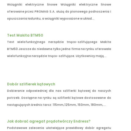
Wciągniki elektryczne linowe Wciągniki elektryczne linowe
oferowane przez PROMAG S.A. służą do pionowego podnoszenia i
opuszczania ładunku, a wciągniki wyposażone w układ...
Test Makita BTM50
Test wielofunkcyjnego narzędzia tnąco-szlifującego Makita
BTM50 Jeszcze do niedawna tylko jedna firma na rynku oferowała
wielofunkcyjne narzędzie tnąco-szlifujące. Użytkownicy mają...
Dobór szlifierek kątowych
Dobieranie odpowiedniej dla nas szlifierki kątowej do naszych
potrzeb. Dostępne na rynku są szlifierki kątowe dostosowane do
następujących średnic tarcz: 115mm,125mm, 150mm, 180mm,...
Jak dobrać agregat prądotwórczy Endress?
Podstawowe zalecenia ułatwiające prawidłowy dobór agregatu