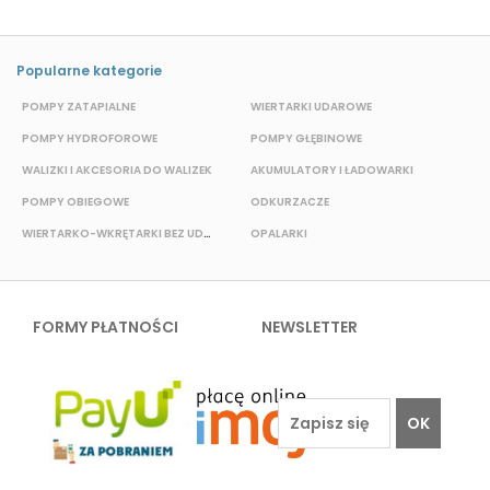
Popularne kategorie
POMPY ZATAPIALNE
WIERTARKI UDAROWE
P
POMPY HYDROFOROWE
POMPY GŁĘBINOWE
WALIZKI I AKCESORIA DO WALIZEK
AKUMULATORY I ŁADOWARKI
POMPY OBIEGOWE
ODKURZACZE
E
WIERTARKO-WKRĘTARKI BEZ UDAROWE
OPALARKI
FORMY PŁATNOŚCI
NEWSLETTER
OK