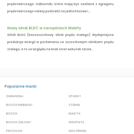
prądotwórczego: Odbiorniki, które mają być zasilane z agregatu
prądotwórczego należy podzielić na jednofazowe i...
Nowy silnik BLDC w narzędziach Makity
Silnik BLDC (bezszczotkowy silnik prądu stałego) Wydajniejsza
produkcja energii w porównaniu ze szczotkowym silnikiem prądu
stałego, a to ze względu na brak strat wskutek tarcia...
Popularne marki
OMNIGENA
SPARKY
B
BOSCH NIEBIESKI
STEINEL
D
BOSCH
MAKITA
S
BOSCH ZIELONY
GRAPHITE
S
PROXXON
GEO FENNEL
M