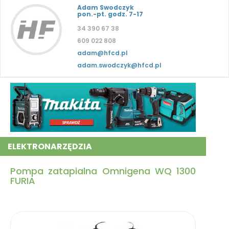
Adam Swodczyk
pon.-pt. godz. 7-17
34 390 67 38
609 022 808
adam@hfcd.pl
adam.swodczyk@hfcd.pl
ELEKTRONARZĘDZIA
Pompa zatapialna Omnigena WQ 1300
FURIA