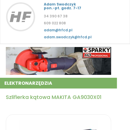
Adam Swodczyk
pon.-pt. godz. 7-17
34 390 67 38
609 022 808
adam@hfcd.pl
adam.swodczyk@hfcd.pl
ELEKTRONARZĘDZIA
Szlifierka kątowa MAKITA GA9030X01