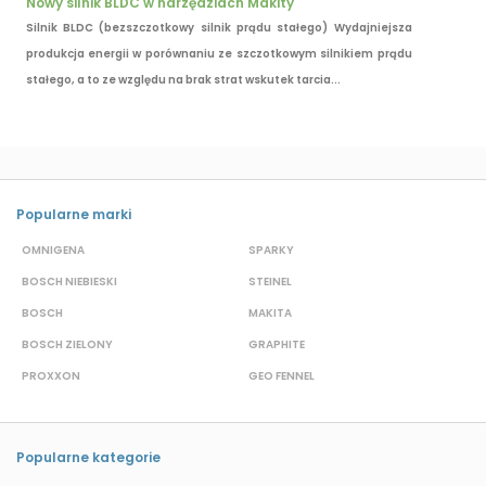
Nowy silnik BLDC w narzędziach Makity
Silnik BLDC (bezszczotkowy silnik prądu stałego) Wydajniejsza
produkcja energii w porównaniu ze szczotkowym silnikiem prądu
stałego, a to ze względu na brak strat wskutek tarcia...
Popularne marki
OMNIGENA
SPARKY
B
BOSCH NIEBIESKI
STEINEL
D
BOSCH
MAKITA
S
BOSCH ZIELONY
GRAPHITE
M
PROXXON
GEO FENNEL
S
Popularne kategorie