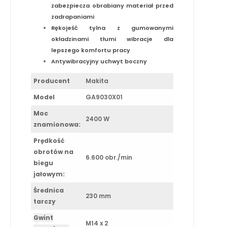
zabezpiecza obrabiany materiał przed
zadrapaniami
Rękojeść tylna z gumowanymi
okładzinami tłumi wibracje dla
lepszego komfortu pracy
Antywibracyjny uchwyt boczny
Producent
Makita
Model
GA9030X01
Moc
2400 W
znamionowa:
Prędkość
obrotów na
6.600 obr./min
biegu
jałowym:
Średnica
230 mm
tarczy
Gwint
M14 x 2