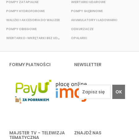
POMPY ZATAPIALNE
WIERTARKI UDAROWE
POMPY HYDROFOROWE
POMPY GŁĘBINOWE
P
WALIZKI I AKCESORIA DO WALIZEK
AKUMULATORY I ŁADOWARKI
POMPY OBIEGOWE
ODKURZACZE
E
WIERTARKO-WKRĘTARKI BEZ UDAROWE
OPALARKI
FORMY PŁATNOŚCI
NEWSLETTER
OK
MAJSTER TV - TELEWIZJA
ZNAJDŹ NAS
TEMATYCZNA