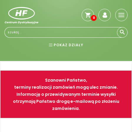
0
Centrum Dystrybucyjne
POKAŻ DZIAŁY
BHP
ELEKTRONARZĘDZIA
NARZĘDZIA
SPAWALNICTWO
Szanowni Państwo,
FARBY
PNEUMATYKA
terminy realizacji zamówień mogą ulec zmianie.
Informację o przewidywanym terminie wysyłki
otrzymają Państwo drogą e-mailową po złożeniu
zamówienia.