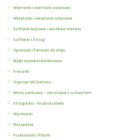
Wiertarki i wiertarki udarowe
Wkrętarki i wkrętarki udarowe
Szlifierki kątowe i obróbka metalu
Szlifierki i Strugi
Opalarki i Pistolet do kleju
Myjki wysokociśnieniowe
Frezarki
Osprzęt do betonu
Młoty udarowo - obrotowe z uchwytem
Strugarko- Grubościówki
Wycinarki
Narzędzia
Przecinarki i Pilarki