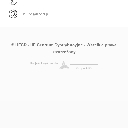
biuro@hfcd.pl
© HFCD - HF Centrum Dystrybucyjne
- Wszelkie prawa
zastrzeżony
Projekt i wykonanie
Grupa ABS