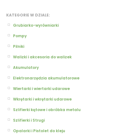
KATEGORIE W DZIALE:
Grubiarko-wyrówniarki
Pompy
Pilniki
Walizki i akcesoria do walizek
Akumulatory
Elektronarzędzia akumulatorowe
Wiertarki i wiertarki udarowe
Wkrętarki i wkrętarki udarowe
Szlifierki kątowe i obróbka metalu
Szlifierki i Strugi
Opalarki i Pistolet do kleju