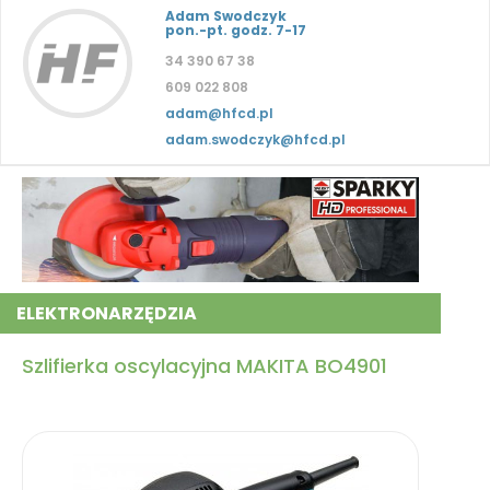
Adam Swodczyk
pon.-pt. godz. 7-17
34 390 67 38
609 022 808
adam@hfcd.pl
adam.swodczyk@hfcd.pl
ELEKTRONARZĘDZIA
Szlifierka oscylacyjna MAKITA BO4901