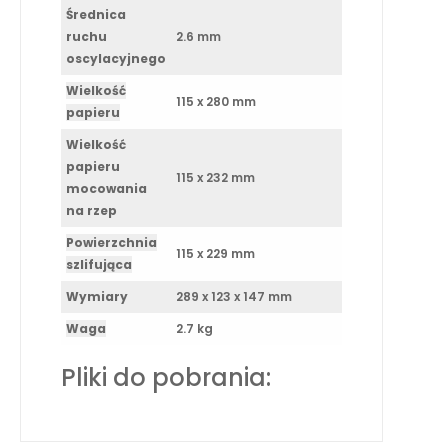
Średnica
ruchu
2.6 mm
oscylacyjnego
Wielkość
115 x 280 mm
papieru
Wielkość
papieru
115 x 232 mm
mocowania
na rzep
Powierzchnia
115 x 229 mm
szlifująca
Wymiary
289 x 123 x 147 mm
Waga
2.7 kg
Pliki do pobrania: