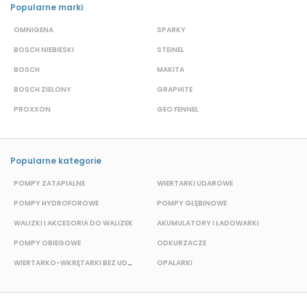
Popularne marki
OMNIGENA
SPARKY
B
BOSCH NIEBIESKI
STEINEL
D
BOSCH
MAKITA
S
BOSCH ZIELONY
GRAPHITE
M
PROXXON
GEO FENNEL
S
Popularne kategorie
POMPY ZATAPIALNE
WIERTARKI UDAROWE
POMPY HYDROFOROWE
POMPY GŁĘBINOWE
P
WALIZKI I AKCESORIA DO WALIZEK
AKUMULATORY I ŁADOWARKI
POMPY OBIEGOWE
ODKURZACZE
E
WIERTARKO-WKRĘTARKI BEZ UDAROWE
OPALARKI