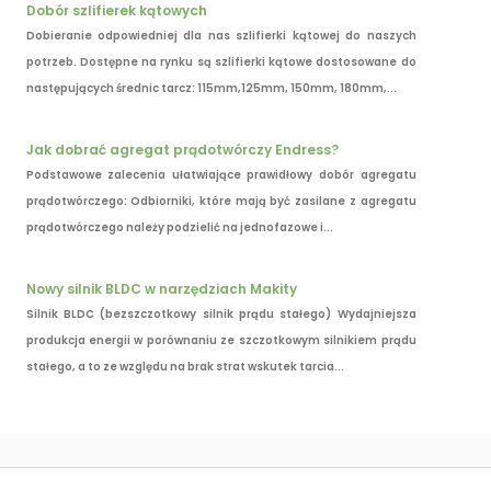
Dobór szlifierek kątowych
Dobieranie odpowiedniej dla nas szlifierki kątowej do naszych
potrzeb. Dostępne na rynku są szlifierki kątowe dostosowane do
następujących średnic tarcz: 115mm,125mm, 150mm, 180mm,...
Jak dobrać agregat prądotwórczy Endress?
Podstawowe zalecenia ułatwiające prawidłowy dobór agregatu
prądotwórczego: Odbiorniki, które mają być zasilane z agregatu
prądotwórczego należy podzielić na jednofazowe i...
Nowy silnik BLDC w narzędziach Makity
Silnik BLDC (bezszczotkowy silnik prądu stałego) Wydajniejsza
produkcja energii w porównaniu ze szczotkowym silnikiem prądu
stałego, a to ze względu na brak strat wskutek tarcia...