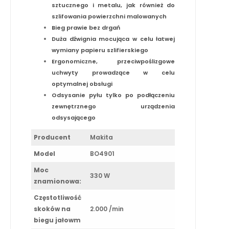
sztucznego i metalu, jak również do
szlifowania powierzchni malowanych
Bieg prawie bez drgań
Duża dźwignia mocująca w celu łatwej
wymiany papieru szlifierskiego
Ergonomiczne, przeciwpoślizgowe
uchwyty prowadzące w celu
optymalnej obsługi
Odsysanie pyłu tylko po podłączeniu
zewnętrznego urządzenia
odsysającego
Producent
Makita
Model
BO4901
Moc
330 W
znamionowa:
Częstotliwość
skoków na
2.000 /min
biegu jałowm