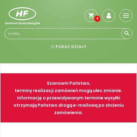
0
Centrum Dystrybucyjne
POKAŻ DZIAŁY
BHP
ELEKTRONARZĘDZIA
NARZĘDZIA
SPAWALNICTWO
Szanowni Państwo,
FARBY
PNEUMATYKA
terminy realizacji zamówień mogą ulec zmianie.
Informację o przewidywanym terminie wysyłki
otrzymają Państwo drogą e-mailową po złożeniu
zamówienia.