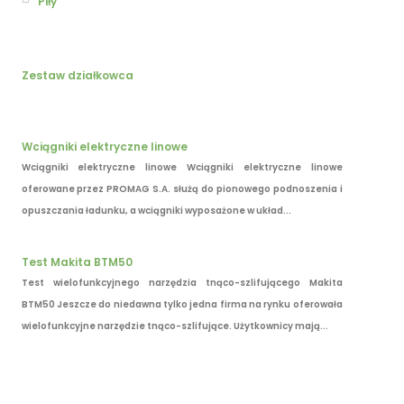
Piły
Zestaw działkowca
Wciągniki elektryczne linowe
Wciągniki elektryczne linowe Wciągniki elektryczne linowe
oferowane przez PROMAG S.A. służą do pionowego podnoszenia i
opuszczania ładunku, a wciągniki wyposażone w układ...
Test Makita BTM50
Test wielofunkcyjnego narzędzia tnąco-szlifującego Makita
BTM50 Jeszcze do niedawna tylko jedna firma na rynku oferowała
wielofunkcyjne narzędzie tnąco-szlifujące. Użytkownicy mają...