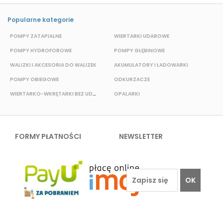
Popularne kategorie
POMPY ZATAPIALNE
WIERTARKI UDAROWE
POMPY HYDROFOROWE
POMPY GŁĘBINOWE
P
WALIZKI I AKCESORIA DO WALIZEK
AKUMULATORY I ŁADOWARKI
POMPY OBIEGOWE
ODKURZACZE
E
WIERTARKO-WKRĘTARKI BEZ UDAROWE
OPALARKI
FORMY PŁATNOŚCI
NEWSLETTER
OK