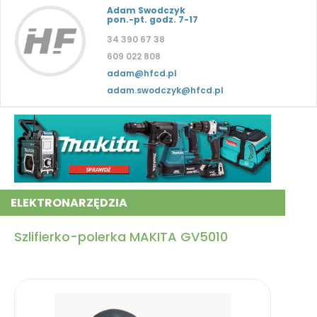
Adam Swodczyk
pon.-pt. godz. 7-17
34 390 67 38
609 022 808
adam@hfcd.pl
adam.swodczyk@hfcd.pl
ELEKTRONARZĘDZIA
Szlifierko-polerka MAKITA GV5010