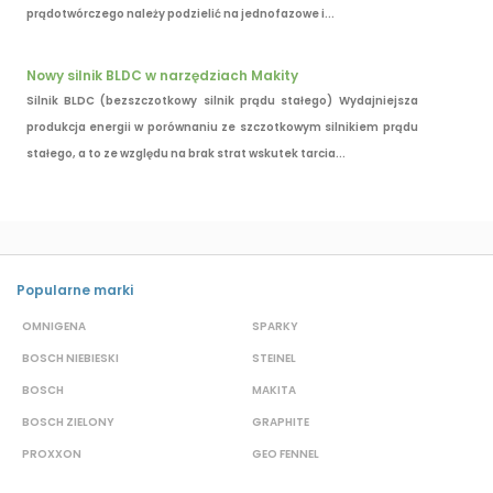
prądotwórczego należy podzielić na jednofazowe i...
Nowy silnik BLDC w narzędziach Makity
Silnik BLDC (bezszczotkowy silnik prądu stałego) Wydajniejsza
produkcja energii w porównaniu ze szczotkowym silnikiem prądu
stałego, a to ze względu na brak strat wskutek tarcia...
Popularne marki
OMNIGENA
SPARKY
B
BOSCH NIEBIESKI
STEINEL
D
BOSCH
MAKITA
S
BOSCH ZIELONY
GRAPHITE
S
PROXXON
GEO FENNEL
M