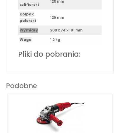
120 mm
szlifierski
Kołpak
125 mm
polerski
Wymiary
200 x 74 x 181 mm
Waga
1.2 kg
Pliki do pobrania:
Podobne