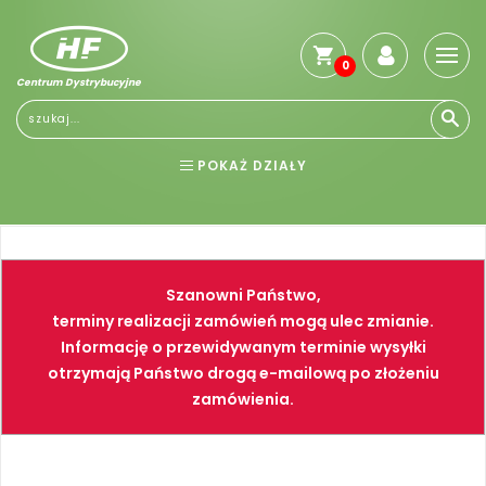
0
Centrum Dystrybucyjne
POKAŻ DZIAŁY
BHP
ELEKTRONARZĘDZIA
NARZĘDZIA
SPAWALNICTWO
Szanowni Państwo,
FARBY
PNEUMATYKA
terminy realizacji zamówień mogą ulec zmianie.
Informację o przewidywanym terminie wysyłki
otrzymają Państwo drogą e-mailową po złożeniu
zamówienia.