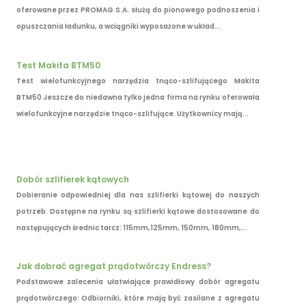
oferowane przez PROMAG S.A. służą do pionowego podnoszenia i
opuszczania ładunku, a wciągniki wyposażone w układ...
Test Makita BTM50
Test wielofunkcyjnego narzędzia tnąco-szlifującego Makita
BTM50 Jeszcze do niedawna tylko jedna firma na rynku oferowała
wielofunkcyjne narzędzie tnąco-szlifujące. Użytkownicy mają...
Dobór szlifierek kątowych
Dobieranie odpowiedniej dla nas szlifierki kątowej do naszych
potrzeb. Dostępne na rynku są szlifierki kątowe dostosowane do
następujących średnic tarcz: 115mm,125mm, 150mm, 180mm,...
Jak dobrać agregat prądotwórczy Endress?
Podstawowe zalecenia ułatwiające prawidłowy dobór agregatu
prądotwórczego: Odbiorniki, które mają być zasilane z agregatu