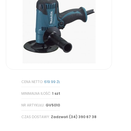
CENA NETTO:
619.99 ZŁ
MINIMALNA ILOŚĆ:
1 szt
NR ARTYKUŁU:
GV5010
CZAS DOSTAWY:
Zadzwoń (34) 390 67 38