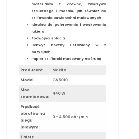
materiałów z drewna, tworzywa
sztucznego i metalu, jak również do
szlifowania powierzchni malowanych
Idealna do polerowania i woskowania
lakieru
Podwójna izolacja
Uchwyt boczny ustawiany w 2
pozycjach
Papier szlifierski mocowany na śrubę
Producent
Makita
Model
GV5010
Moc
440 W
znamionowa:
Prędkość
obrotów na
0 - 4.500 obr./min
biegu
jałowym:
Talerz