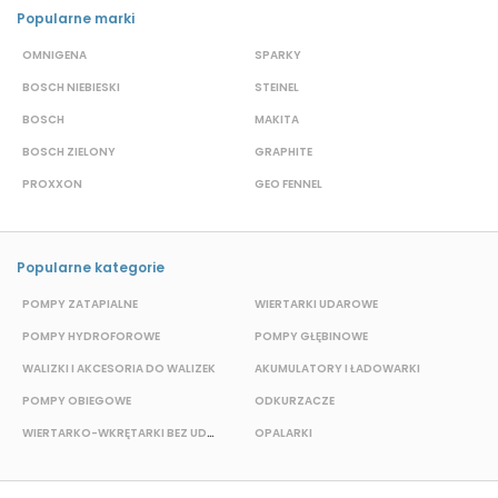
Popularne marki
OMNIGENA
SPARKY
B
BOSCH NIEBIESKI
STEINEL
D
BOSCH
MAKITA
S
BOSCH ZIELONY
GRAPHITE
S
PROXXON
GEO FENNEL
M
Popularne kategorie
POMPY ZATAPIALNE
WIERTARKI UDAROWE
P
POMPY HYDROFOROWE
POMPY GŁĘBINOWE
WALIZKI I AKCESORIA DO WALIZEK
AKUMULATORY I ŁADOWARKI
POMPY OBIEGOWE
ODKURZACZE
WIERTARKO-WKRĘTARKI BEZ UDAROWE
OPALARKI
E