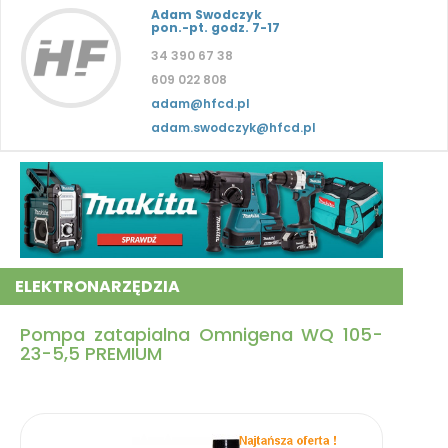
Adam Swodczyk
pon.-pt. godz. 7-17
34 390 67 38
609 022 808
adam@hfcd.pl
adam.swodczyk@hfcd.pl
ELEKTRONARZĘDZIA
Pompa zatapialna Omnigena WQ 105-
23-5,5 PREMIUM