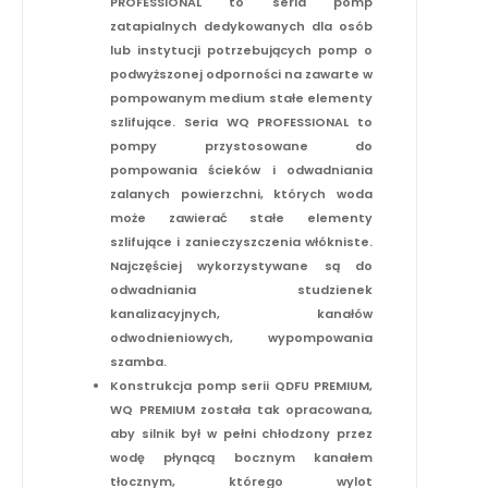
PROFESSIONAL to seria pomp
zatapialnych dedykowanych dla osób
lub instytucji potrzebujących pomp o
podwyższonej odporności na zawarte w
pompowanym medium stałe elementy
szlifujące. Seria WQ PROFESSIONAL to
pompy przystosowane do
pompowania ścieków i odwadniania
zalanych powierzchni, których woda
może zawierać stałe elementy
szlifujące i zanieczyszczenia włókniste.
Najczęściej wykorzystywane są do
odwadniania studzienek
kanalizacyjnych, kanałów
odwodnieniowych, wypompowania
szamba.
Konstrukcja pomp serii QDFU PREMIUM,
WQ PREMIUM została tak opracowana,
aby silnik był w pełni chłodzony przez
wodę płynącą bocznym kanałem
tłocznym, którego wylot