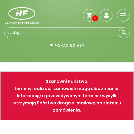
0
Centrum Dystrybucyjne
POKAŻ DZIAŁY
BHP
ELEKTRONARZĘDZIA
NARZĘDZIA
SPAWALNICTWO
Szanowni Państwo,
FARBY
PNEUMATYKA
terminy realizacji zamówień mogą ulec zmianie.
Informację o przewidywanym terminie wysyłki
otrzymają Państwo drogą e-mailową po złożeniu
zamówienia.