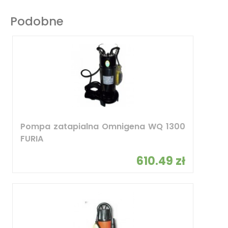
Podobne
Pompa zatapialna Omnigena WQ 1300
FURIA
610.49 zł