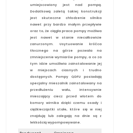
umiejscowiony jest nad pompą.
Dodatkową zaletą takiej konstrukcji
jest skuteczne chłodzenie silnika
nawet przy bardzo małym przepływie
oraz to, że ciągła praca pompy możliwa
jest nawet w stanie niecałkowicie
zanurzonym. Usytuowanie króćca
tłocznego na górze pozwala na
zmniejszenie wymiarów pompy, a co za
tym idzie umożliwia zainstalowanie jej
w miejscach ciasnych i trudno
dostępnych. Pompy QDFU posiadają
specjalny mieszalnik zainstalowany na
przedłużeniu wału, intensywnie
mieszający ciecz przed wlotem do
komory wirnika dzięki czemu osady i
ciężkiecząstki stałe, które się w niej
znajdują lub zalegają na dnie są z
lekkością wypompowywane.