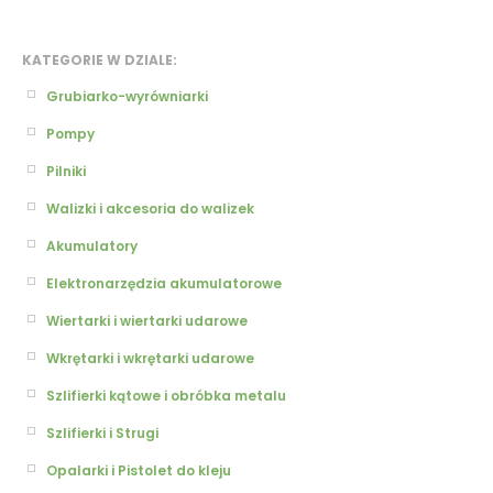
KATEGORIE W DZIALE:
Grubiarko-wyrówniarki
Pompy
Pilniki
Walizki i akcesoria do walizek
Akumulatory
Elektronarzędzia akumulatorowe
Wiertarki i wiertarki udarowe
Wkrętarki i wkrętarki udarowe
Szlifierki kątowe i obróbka metalu
Szlifierki i Strugi
Opalarki i Pistolet do kleju