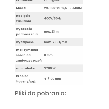
Producent
Omnigena
Model
WQ 105-23-5,5 PREMIUM
napięcie
400V/50Hz
zasilania
wysokość
max 23 m
podnoszenia
wydajność
max 1750 l/min
maksymalna
średnica
8 mm
zanieczyszczeń
moc silnika
3700 W
krócieć
4”/100 mm
tłoczny/wąż
Pliki do pobrania: