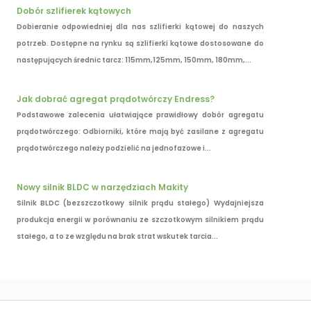
Dobór szlifierek kątowych
Dobieranie odpowiedniej dla nas szlifierki kątowej do naszych
potrzeb. Dostępne na rynku są szlifierki kątowe dostosowane do
następujących średnic tarcz: 115mm,125mm, 150mm, 180mm,...
Jak dobrać agregat prądotwórczy Endress?
Podstawowe zalecenia ułatwiające prawidłowy dobór agregatu
prądotwórczego: Odbiorniki, które mają być zasilane z agregatu
prądotwórczego należy podzielić na jednofazowe i...
Nowy silnik BLDC w narzędziach Makity
Silnik BLDC (bezszczotkowy silnik prądu stałego) Wydajniejsza
produkcja energii w porównaniu ze szczotkowym silnikiem prądu
stałego, a to ze względu na brak strat wskutek tarcia...