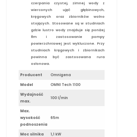
czerpania czystej, zimnej wody z
wierconych ujęć głębinowych,
kręgowych oraz zbiorników wolno
stojących. Stosowane są w studniach
gdzie lustro wody znajduje się poniżej
8m i zastosowanie pompy
powierzchniowej jest wykluczone. Przy
studniach kręgowych i zbiornikach
powinna być zastosowana rura
osłonowa.
Producent
Omnigena
Model
OMNI Tech 1100
Wydajność
100 l/min
max.
Max.
wysokość
65m
podnoszenia
Moc silnika
1,1 kW