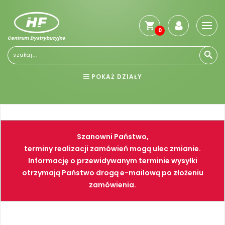
0
Centrum Dystrybucyjne
POKAŻ DZIAŁY
BHP
ELEKTRONARZĘDZIA
NARZĘDZIA
SPAWALNICTWO
Szanowni Państwo,
FARBY
PNEUMATYKA
terminy realizacji zamówień mogą ulec zmianie.
Informację o przewidywanym terminie wysyłki
otrzymają Państwo drogą e-mailową po złożeniu
zamówienia.