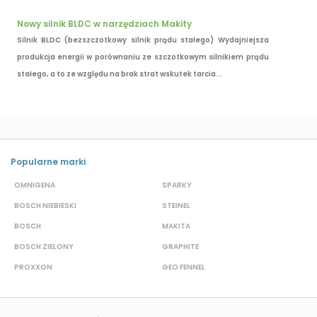
Nowy silnik BLDC w narzędziach Makity
Silnik BLDC (bezszczotkowy silnik prądu stałego) Wydajniejsza
produkcja energii w porównaniu ze szczotkowym silnikiem prądu
stałego, a to ze względu na brak strat wskutek tarcia...
Popularne marki
OMNIGENA
SPARKY
B
BOSCH NIEBIESKI
STEINEL
D
BOSCH
MAKITA
S
BOSCH ZIELONY
GRAPHITE
S
PROXXON
GEO FENNEL
M