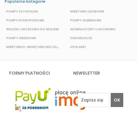
Popularne kategorie
POMPY ZATAPIALNE
WIERTARKI UDAROWE
P
POMPY HYDROFOROWE
POMPY GŁĘBINOWE
WALIZKI I AKCESORIA DO WALIZEK
AKUMULATORY I ŁADOWARKI
POMPY OBIEGOWE
ODKURZACZE
WIERTARKO-WKRĘTARKI BEZ UDAROWE
OPALARKI
E
FORMY PŁATNOŚCI
NEWSLETTER
OK