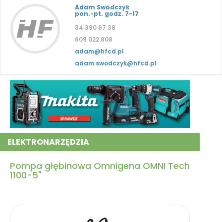
Adam Swodczyk
pon.-pt. godz. 7-17
34 390 67 38
609 022 808
adam@hfcd.pl
adam.swodczyk@hfcd.pl
ELEKTRONARZĘDZIA
Pompa głębinowa Omnigena OMNI Tech
1100-5"