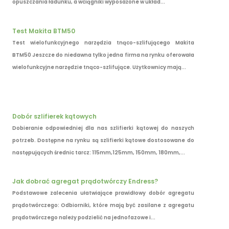
opuszczania ładunku, a wciągniki wyposażone w układ...
Test Makita BTM50
Test wielofunkcyjnego narzędzia tnąco-szlifującego Makita
BTM50 Jeszcze do niedawna tylko jedna firma na rynku oferowała
wielofunkcyjne narzędzie tnąco-szlifujące. Użytkownicy mają...
Dobór szlifierek kątowych
Dobieranie odpowiedniej dla nas szlifierki kątowej do naszych
potrzeb. Dostępne na rynku są szlifierki kątowe dostosowane do
następujących średnic tarcz: 115mm,125mm, 150mm, 180mm,...
Jak dobrać agregat prądotwórczy Endress?
Podstawowe zalecenia ułatwiające prawidłowy dobór agregatu
prądotwórczego: Odbiorniki, które mają być zasilane z agregatu
prądotwórczego należy podzielić na jednofazowe i...