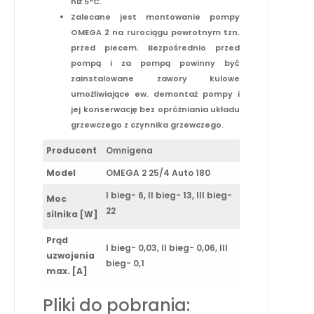
niż 5°C.
Zalecane jest montowanie pompy
OMEGA 2 na rurociągu powrotnym tzn.
przed piecem. Bezpośrednio przed
pompą i za pompą powinny być
zainstalowane zawory kulowe
umożliwiające ew. demontaż pompy i
jej konserwację bez opróżniania układu
grzewczego z czynnika grzewczego.
Producent
Omnigena
Model
OMEGA 2 25/4 Auto 180
I bieg- 6, II bieg- 13, III bieg-
Moc
22
silnika [W]
Prąd
I bieg- 0,03, II bieg- 0,06, III
uzwojenia
bieg- 0,1
max. [A]
Pliki do pobrania: