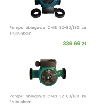
Pompa obiegowa OMIS 32-80/180 ze
śrubunkami
336.66 zł
Pompa obiegowa OMIS 32-60/180 ze
śrubunkami