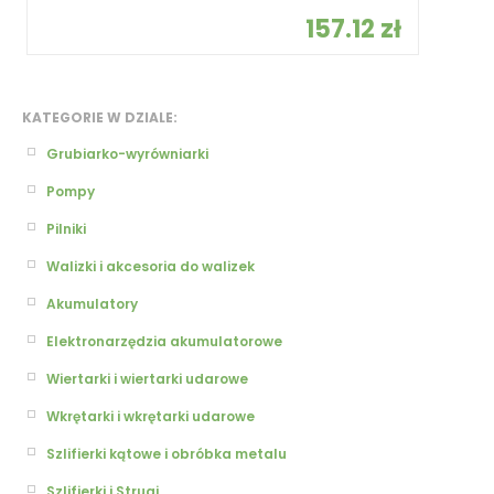
157.12 zł
KATEGORIE W DZIALE:
Grubiarko-wyrówniarki
Pompy
Pilniki
Walizki i akcesoria do walizek
Akumulatory
Elektronarzędzia akumulatorowe
Wiertarki i wiertarki udarowe
Wkrętarki i wkrętarki udarowe
Szlifierki kątowe i obróbka metalu
Szlifierki i Strugi