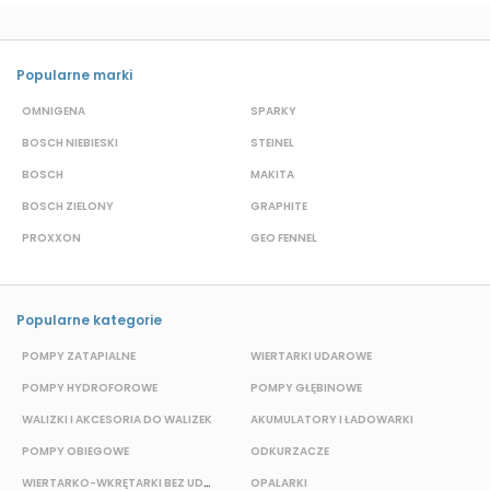
Popularne marki
OMNIGENA
SPARKY
B
BOSCH NIEBIESKI
STEINEL
D
BOSCH
MAKITA
S
BOSCH ZIELONY
GRAPHITE
M
PROXXON
GEO FENNEL
S
Popularne kategorie
POMPY ZATAPIALNE
WIERTARKI UDAROWE
POMPY HYDROFOROWE
POMPY GŁĘBINOWE
P
WALIZKI I AKCESORIA DO WALIZEK
AKUMULATORY I ŁADOWARKI
POMPY OBIEGOWE
ODKURZACZE
E
WIERTARKO-WKRĘTARKI BEZ UDAROWE
OPALARKI