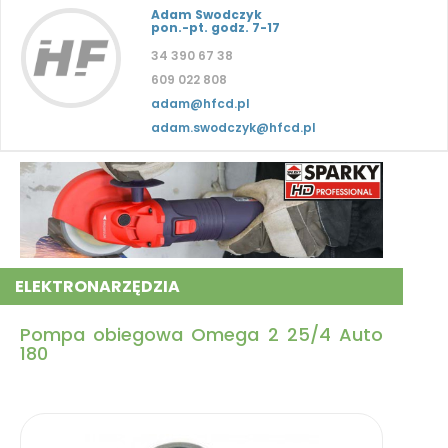
Adam Swodczyk
pon.-pt. godz. 7-17
34 390 67 38
609 022 808
adam@hfcd.pl
adam.swodczyk@hfcd.pl
ELEKTRONARZĘDZIA
Pompa obiegowa Omega 2 25/4 Auto
180