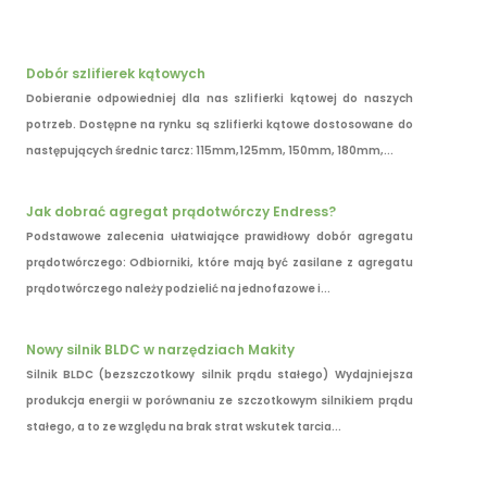
Dobór szlifierek kątowych
Dobieranie odpowiedniej dla nas szlifierki kątowej do naszych
potrzeb. Dostępne na rynku są szlifierki kątowe dostosowane do
następujących średnic tarcz: 115mm,125mm, 150mm, 180mm,...
Jak dobrać agregat prądotwórczy Endress?
Podstawowe zalecenia ułatwiające prawidłowy dobór agregatu
prądotwórczego: Odbiorniki, które mają być zasilane z agregatu
prądotwórczego należy podzielić na jednofazowe i...
Nowy silnik BLDC w narzędziach Makity
Silnik BLDC (bezszczotkowy silnik prądu stałego) Wydajniejsza
produkcja energii w porównaniu ze szczotkowym silnikiem prądu
stałego, a to ze względu na brak strat wskutek tarcia...