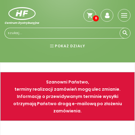
0
Centrum Dystrybucyjne
POKAŻ DZIAŁY
BHP
ELEKTRONARZĘDZIA
NARZĘDZIA
SPAWALNICTWO
Szanowni Państwo,
FARBY
PNEUMATYKA
terminy realizacji zamówień mogą ulec zmianie.
Informację o przewidywanym terminie wysyłki
otrzymają Państwo drogą e-mailową po złożeniu
zamówienia.