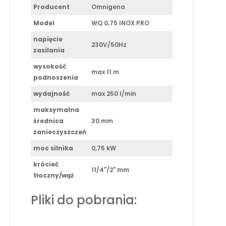
Producent
Omnigena
Model
WQ 0,75 INOX PRO
napięcie
230V/50Hz
zasilania
wysokość
max 11 m
podnoszenia
wydajność
max 250 l/min
maksymalna
średnica
30 mm
zanieczyszczeń
moc silnika
0,75 kW
krócieć
11/4"/2" mm
tłoczny/wąż
Pliki do pobrania: