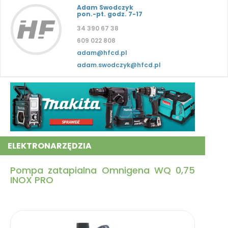
Adam Swodczyk
pon.-pt. godz. 7-17
34 390 67 38
609 022 808
adam@hfcd.pl
adam.swodczyk@hfcd.pl
ELEKTRONARZĘDZIA
Pompa zatapialna Omnigena WQ 0,75
INOX PRO