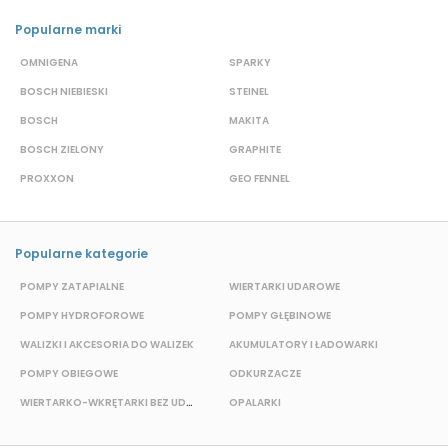
Popularne marki
OMNIGENA
SPARKY
B
BOSCH NIEBIESKI
STEINEL
D
BOSCH
MAKITA
S
BOSCH ZIELONY
GRAPHITE
S
PROXXON
GEO FENNEL
M
Popularne kategorie
POMPY ZATAPIALNE
WIERTARKI UDAROWE
P
POMPY HYDROFOROWE
POMPY GŁĘBINOWE
WALIZKI I AKCESORIA DO WALIZEK
AKUMULATORY I ŁADOWARKI
POMPY OBIEGOWE
ODKURZACZE
E
WIERTARKO-WKRĘTARKI BEZ UDAROWE
OPALARKI