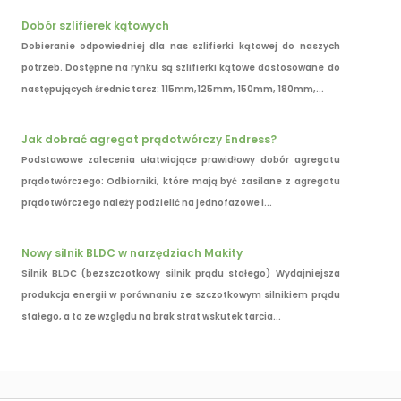
Dobór szlifierek kątowych
Dobieranie odpowiedniej dla nas szlifierki kątowej do naszych
potrzeb. Dostępne na rynku są szlifierki kątowe dostosowane do
następujących średnic tarcz: 115mm,125mm, 150mm, 180mm,...
Jak dobrać agregat prądotwórczy Endress?
Podstawowe zalecenia ułatwiające prawidłowy dobór agregatu
prądotwórczego: Odbiorniki, które mają być zasilane z agregatu
prądotwórczego należy podzielić na jednofazowe i...
Nowy silnik BLDC w narzędziach Makity
Silnik BLDC (bezszczotkowy silnik prądu stałego) Wydajniejsza
produkcja energii w porównaniu ze szczotkowym silnikiem prądu
stałego, a to ze względu na brak strat wskutek tarcia...