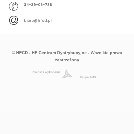
34-39-06-738
biuro@hfcd.pl
© HFCD - HF Centrum Dystrybucyjne
- Wszelkie prawa
zastrzeżony
Projekt i wykonanie
Grupa ABS