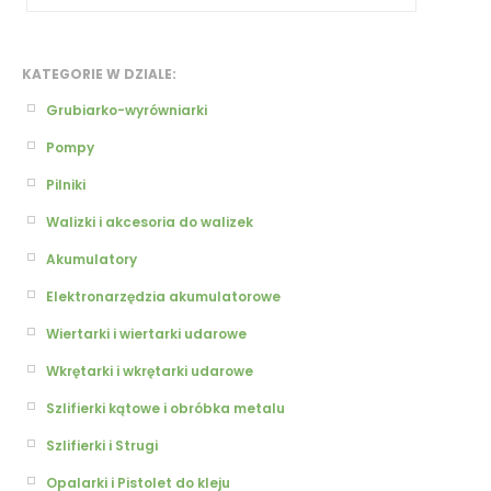
KATEGORIE W DZIALE:
Grubiarko-wyrówniarki
Pompy
Pilniki
Walizki i akcesoria do walizek
Akumulatory
Elektronarzędzia akumulatorowe
Wiertarki i wiertarki udarowe
Wkrętarki i wkrętarki udarowe
Szlifierki kątowe i obróbka metalu
Szlifierki i Strugi
Opalarki i Pistolet do kleju