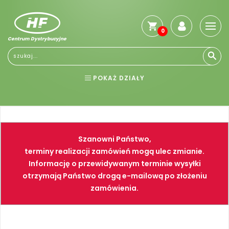
0
Centrum Dystrybucyjne
POKAŻ DZIAŁY
BHP
ELEKTRONARZĘDZIA
NARZĘDZIA
SPAWALNICTWO
Szanowni Państwo,
FARBY
PNEUMATYKA
terminy realizacji zamówień mogą ulec zmianie.
Informację o przewidywanym terminie wysyłki
otrzymają Państwo drogą e-mailową po złożeniu
zamówienia.