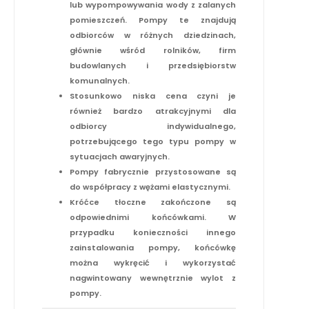
lub wypompowywania wody z zalanych
pomieszczeń. Pompy te znajdują
odbiorców w różnych dziedzinach,
głównie wśród rolników, firm
budowlanych i przedsiębiorstw
komunalnych.
Stosunkowo niska cena czyni je
również bardzo atrakcyjnymi dla
odbiorcy indywidualnego,
potrzebującego tego typu pompy w
sytuacjach awaryjnych.
Pompy fabrycznie przystosowane są
do współpracy z wężami elastycznymi.
Króćce tłoczne zakończone są
odpowiednimi końcówkami. W
przypadku konieczności innego
zainstalowania pompy, końcówkę
można wykręcić i wykorzystać
nagwintowany wewnętrznie wylot z
pompy.