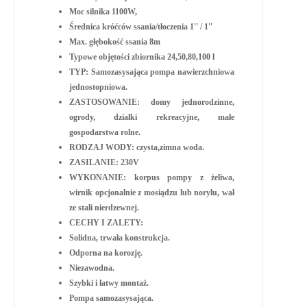
Moc silnika 1100W,
Średnica króćców ssania/tłoczenia 1'' / 1''
Max. głębokość ssania 8m
Typowe objętości zbiornika 24,50,80,100 l
TYP: Samozasysająca pompa nawierzchniowa
jednostopniowa.
ZASTOSOWANIE: domy jednorodzinne,
ogrody, działki rekreacyjne, małe
gospodarstwa rolne.
RODZAJ WODY: czysta,zimna woda.
ZASILANIE: 230V
WYKONANIE: korpus pompy z żeliwa,
wirnik opcjonalnie z mosiądzu lub norylu, wał
ze stali nierdzewnej.
CECHY I ZALETY:
Solidna, trwała konstrukcja.
Odporna na korozję.
Niezawodna.
Szybki i łatwy montaż.
Pompa samozasysająca.