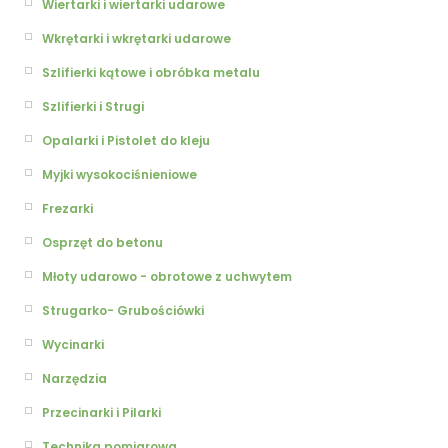
Wiertarki i wiertarki udarowe
Wkrętarki i wkrętarki udarowe
Szlifierki kątowe i obróbka metalu
Szlifierki i Strugi
Opalarki i Pistolet do kleju
Myjki wysokociśnieniowe
Frezarki
Osprzęt do betonu
Młoty udarowo - obrotowe z uchwytem
Strugarko- Grubościówki
Wycinarki
Narzędzia
Przecinarki i Pilarki
Technika pomiarowa