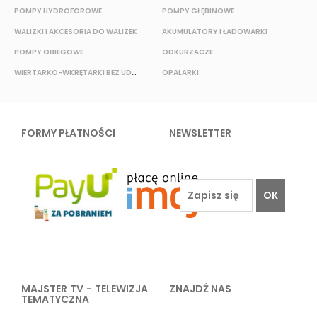
POMPY HYDROFOROWE
POMPY GŁĘBINOWE
WALIZKI I AKCESORIA DO WALIZEK
AKUMULATORY I ŁADOWARKI
POMPY OBIEGOWE
ODKURZACZE
E
WIERTARKO-WKRĘTARKI BEZ UDAROWE
OPALARKI
FORMY PŁATNOŚCI
NEWSLETTER
OK
MAJSTER TV - TELEWIZJA
ZNAJDŹ NAS
TEMATYCZNA