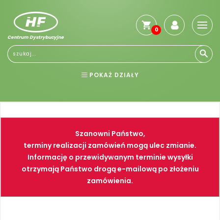
0
Centrum Dystrybucyjne
POKAŻ DZIAŁY
BHP
ELEKTRONARZĘDZIA
NARZĘDZIA
SPAWALNICTWO
Szanowni Państwo,
FARBY
PNEUMATYKA
terminy realizacji zamówień mogą ulec zmianie.
Informację o przewidywanym terminie wysyłki
otrzymają Państwo drogą e-mailową po złożeniu
zamówienia.