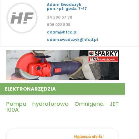
Adam Swodczyk
pon.-pt. godz. 7-17
34 390 67 38
609 022 808
adam@hfcd.pl
adam.swodczyk@hfcd.pl
ELEKTRONARZĘDZIA
Pompa hydroforowa Omnigena JET
100A