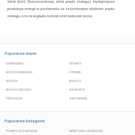
Silnik BLDC (bezszczotkowy silnik prądu stałego) Wydajniejsza
produkcja energii w porównaniu ze szczotkowym silnikiem prądu
stałego, a to ze względu na brak strat wskutek tarcia...
Popularne marki
OMNIGENA
SPARKY
B
BOSCH NIEBIESKI
STEINEL
D
BOSCH
MAKITA
S
BOSCH ZIELONY
GRAPHITE
S
PROXXON
GEO FENNEL
M
Popularne kategorie
POMPY ZATAPIALNE
WIERTARKI UDAROWE
P