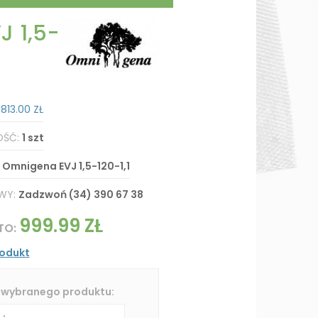
 1,5-
:
813.00 ZŁ
OŚĆ:
1 szt
:
Omnigena EVJ 1,5-120-1,1
WY:
Zadzwoń (34) 390 67 38
999.99 ZŁ
TO:
rodukt
 wybranego produktu: