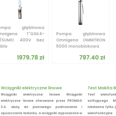
ompa głębinowa
mnigena 1"GSK4-
Pompa głębinowa
6/SUMO 400V bez
Omnigena OMNITRON
abla
5000 monoblokowa
1979.78 zł
797.40 zł
Wciągniki elektryczne linowe
Test Makita 
Wciągniki elektryczne linowe Wciągniki
Test wielofun
elektryczne linowe oferowane przez PROMAG
szlifującego
S.A. służą do pionowego podnoszenia i
niedawna tylko 
opuszczania ładunku, a wciągniki wyposażone w
wielofunkcyjne