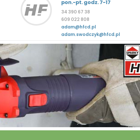
pon.-pt. godz. 7-17
34 390 67 38
609 022 808
adam@hfcd.pl
adam.swodczyk@hfcd.pl