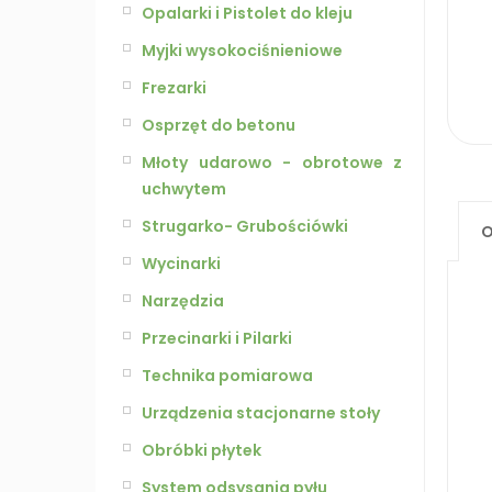
Opalarki i Pistolet do kleju
Myjki wysokociśnieniowe
Frezarki
Osprzęt do betonu
Młoty udarowo - obrotowe z
uchwytem
Strugarko- Grubościówki
O
Wycinarki
Narzędzia
Przecinarki i Pilarki
Technika pomiarowa
Urządzenia stacjonarne stoły
Obróbki płytek
System odsysania pyłu