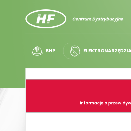
Centrum Dystrybucyjne
BHP
ELEKTRONARZĘDZI
Informację o przewidyw