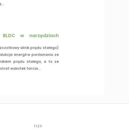
..
k BLDC w narzędziach
szczotkowy silnik prądu stałego)
dukcja energii w porównaniu ze
nikiem prądu stałego, a to ze
trat wskutek tarcia...
FLEX