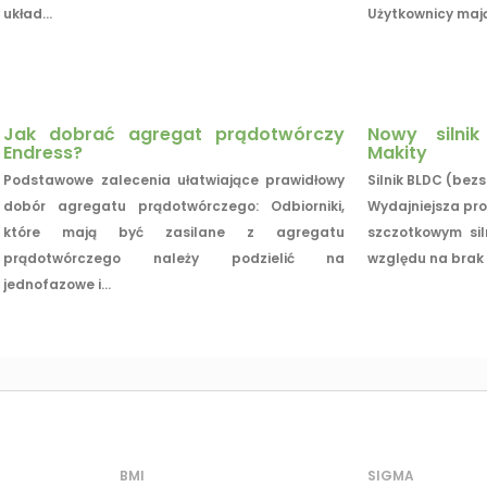
układ...
Użytkownicy mają.
Jak dobrać agregat prądotwórczy
Nowy silni
Endress?
Makity
Podstawowe zalecenia ułatwiające prawidłowy
Silnik BLDC (bez
dobór agregatu prądotwórczego: Odbiorniki,
Wydajniejsza pro
które mają być zasilane z agregatu
szczotkowym sil
prądotwórczego należy podzielić na
względu na brak s
jednofazowe i...
BMI
SIGMA