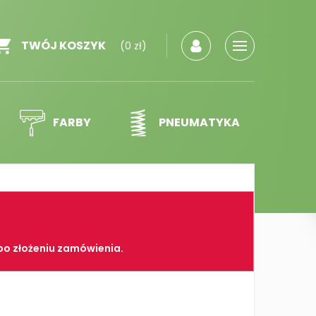
TWÓJ KOSZYK
(0 zł)
FARBY
PNEUMATYKA
po złożeniu zamówienia.