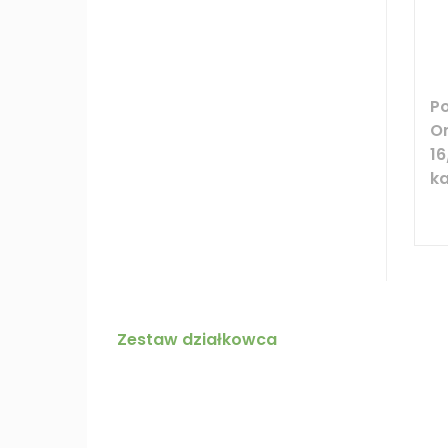
P
O
1
k
Zestaw działkowca