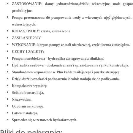
ZASTOSOWANIE: domy jednorodzinne,działki rekreacyjne, małe gospoda
produkcyjne.
Pompa przeznaczona do pompowania wody z wierconych ujęć głębinowych, 
wolnostojących.
RODZAJ WODY: czysta, zimna woda.
ZASILANIE 230V
WYKONANIE: korpus pompy ze stali nierdzewnej, część tłoczna z mosiądzu.
CECHY I ZALETY:
Pompa monoblokowa - hydraulika zintegrowana z silnikiem.
Hydraulika śrubowa - doskonale znana i sprawdzona na rynku konstrukcja.
Standardowo wyposażone w 19m kabla zasilającego i puszkę sterującą.
Dzięki dużej wysokości podnoszenia idealnie nadają się do podlewania.
Kompaktowe wymiary.
Solidna konstrukcja.
Niezawodna.
Odporna na korozję.
Łatwa instalacja.
Sprawdza się w zestawach hydroforowych.
Pliki do pobrania: