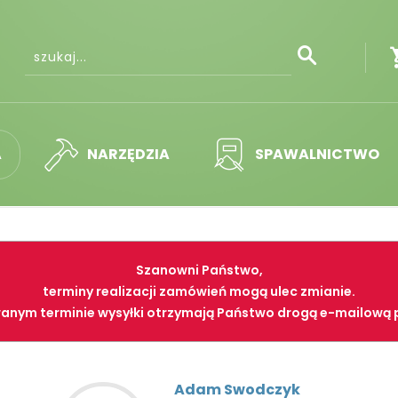
A
NARZĘDZIA
SPAWALNICTWO
Szanowni Państwo,
terminy realizacji zamówień mogą ulec zmianie.
anym terminie wysyłki otrzymają Państwo drogą e-mailową 
Adam Swodczyk