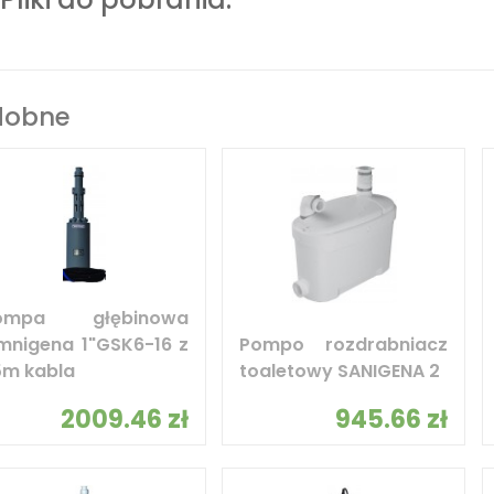
dobne
ompa głębinowa
mnigena 1"GSK6-16 z
Pompo rozdrabniacz
5m kabla
toaletowy SANIGENA 2
2009.46 zł
945.66 zł