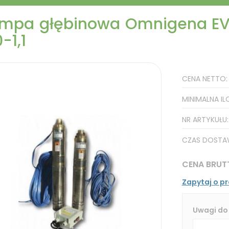
mpa głębinowa Omnigena EVJ
-1,1
CENA NETTO
MINIMALNA IL
NR ARTYKUŁU
CZAS DOSTA
CENA BRUT
Zapytaj o p
Uwagi do