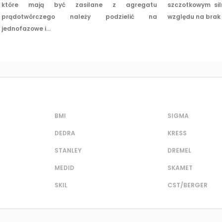
które mają być zasilane z agregatu
szczotkowym sil
prądotwórczego należy podzielić na
względu na brak s
jednofazowe i...
BMI
SIGMA
DEDRA
KRESS
STANLEY
DREMEL
MEDID
SKAMET
SKIL
CST/BERGER