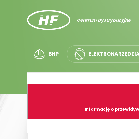
Centrum Dystrybucyjne
BHP
ELEKTRONARZĘDZI
Informację o przewidyw