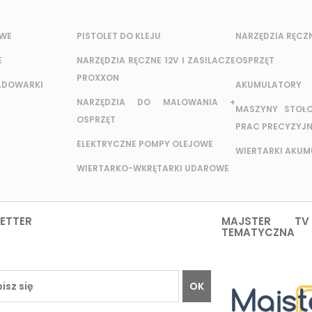
OWE
PISTOLET DO KLEJU
NARZĘDZIA RĘCZ
E
NARZĘDZIA RĘCZNE 12V I ZASILACZE
OSPRZĘT
PROXXON
ADOWARKI
AKUMULATORY
NARZĘDZIA DO MALOWANIA +
MASZYNY STOŁ
OSPRZĘT
PRAC PRECYZYJ
ELEKTRYCZNE POMPY OLEJOWE
WIERTARKI AKU
WIERTARKO-WKRĘTARKI UDAROWE
ETTER
MAJSTER TV
TEMATYCZNA
OK