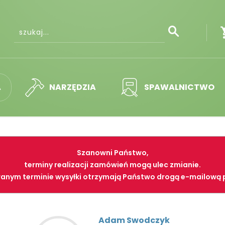
A
NARZĘDZIA
SPAWALNICTWO
Szanowni Państwo,
terminy realizacji zamówień mogą ulec zmianie.
anym terminie wysyłki otrzymają Państwo drogą e-mailową 
Adam Swodczyk