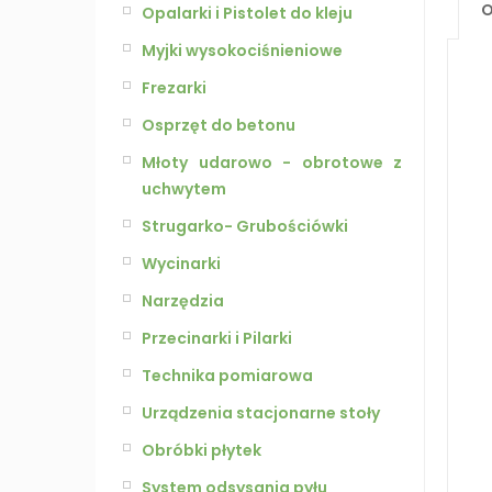
O
Opalarki i Pistolet do kleju
Myjki wysokociśnieniowe
Frezarki
Osprzęt do betonu
Młoty udarowo - obrotowe z
uchwytem
Strugarko- Grubościówki
Wycinarki
Narzędzia
Przecinarki i Pilarki
Technika pomiarowa
Urządzenia stacjonarne stoły
Obróbki płytek
System odsysania pyłu