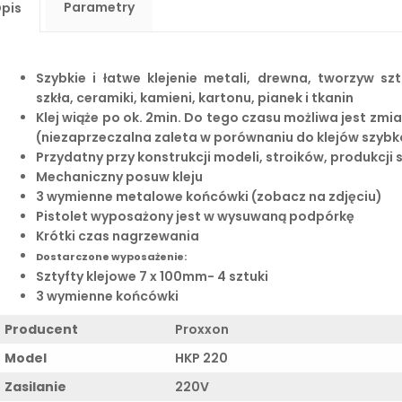
Parametry
pis
Szybkie i łatwe klejenie metali, drewna, tworzyw szt
szkła, ceramiki, kamieni, kartonu, pianek i tkanin
Klej wiąże po ok. 2min. Do tego czasu możliwa jest zm
(niezaprzeczalna zaleta w porównaniu do klejów szyb
Przydatny przy konstrukcji modeli, stroików, produkcji s
Mechaniczny posuw kleju
3 wymienne metalowe końcówki (zobacz na zdjęciu)
Pistolet wyposażony jest w wysuwaną podpórkę
Krótki czas nagrzewania
Dostarczone wyposażenie:
Sztyfty klejowe 7 x 100mm- 4 sztuki
3 wymienne końcówki
Producent
Proxxon
Model
HKP 220
Zasilanie
220V