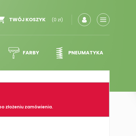
TWÓJ KOSZYK
(0 zł)
FARBY
PNEUMATYKA
po złożeniu zamówienia.