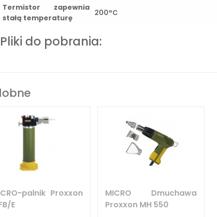
Termistor zapewnia
200°C
stałą temperaturę
Pliki do pobrania:
dobne
ICRO-palnik Proxxon
MICRO Dmuchawa
FB/E
Proxxon MH 550