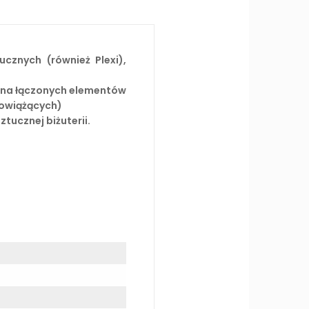
ucznych (również Plexi),
iana łączonych elementów
kowiążących)
ztucznej biżuterii.