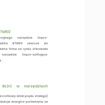
BTM50
kcyjnego narzędzia tnąco-
 Makita BTM50 Jeszcze do
jedna firma na rynku oferowała
 narzędzie tnąco-szlifujące.
..
k BLDC w narzędziach
szczotkowy silnik prądu stałego)
dukcja energii w porównaniu ze