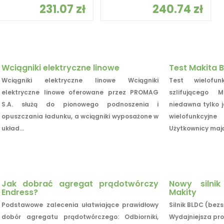
231.07 zł
240.74 zł
Wciągniki elektryczne linowe
Test Makita 
Wciągniki elektryczne linowe Wciągniki
Test wielofun
elektryczne linowe oferowane przez PROMAG
szlifującego
S.A. służą do pionowego podnoszenia i
niedawna tylko 
opuszczania ładunku, a wciągniki wyposażone w
wielofunkcyjne
układ...
Użytkownicy mają.
Jak dobrać agregat prądotwórczy
Nowy silni
Endress?
Makity
Podstawowe zalecenia ułatwiające prawidłowy
Silnik BLDC (bez
dobór agregatu prądotwórczego: Odbiorniki,
Wydajniejsza pro