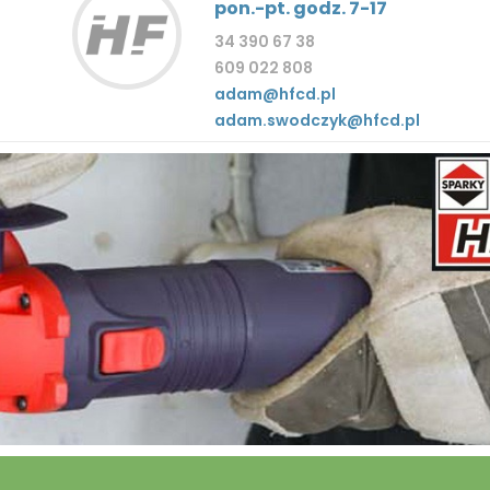
pon.-pt. godz. 7-17
34 390 67 38
609 022 808
adam@hfcd.pl
adam.swodczyk@hfcd.pl