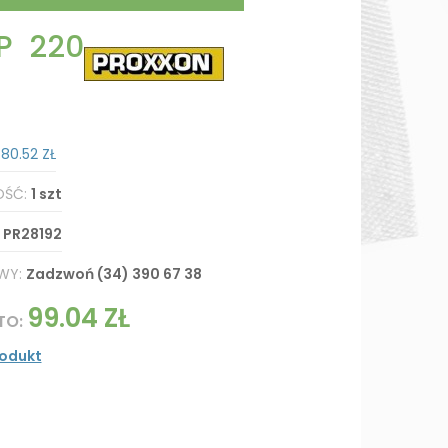
KP 220
:
80.52 ZŁ
OŚĆ:
1 szt
:
PR28192
WY:
Zadzwoń (34) 390 67 38
99.04 ZŁ
TO:
rodukt