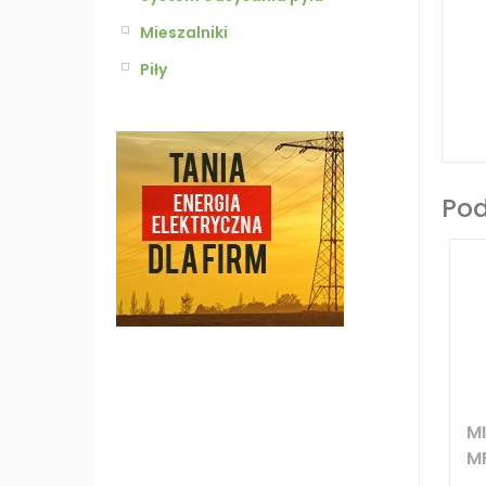
Mieszalniki
Piły
Po
M
M