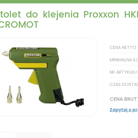
stolet do klejenia Proxxon H
ICROMOT
CENA NETTO
MINIMALNA IL
NR ARTYKUŁU
CZAS DOSTA
CENA BRUT
Zapytaj o p