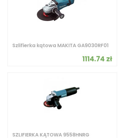
Szlifierka kątowa MAKITA GA9030RF01
1114.74 zł
SZLIFIERKA KĄTOWA 9558HNRG