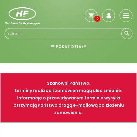
0
Centrum Dystrybucyjne
POKAŻ DZIAŁY
BHP
ELEKTRONARZĘDZIA
NARZĘDZIA
SPAWALNICTWO
Szanowni Państwo,
FARBY
PNEUMATYKA
terminy realizacji zamówień mogą ulec zmianie.
Informację o przewidywanym terminie wysyłki
otrzymają Państwo drogą e-mailową po złożeniu
zamówienia.