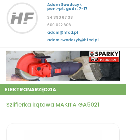
Adam Swodczyk
pon.-pt. godz. 7-17
34 390 67 38
609 022 808
adam@hfcd.pl
adam.swodczyk@hfcd.pl
ELEKTRONARZĘDZIA
Szlifierka kątowa MAKITA GA5021