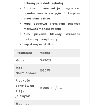
ochrony przekładni zębatej
Szczelna konstrukcja ogranicza
przedostawanie się pyłu do korpusu
przekładni i silnika
Mała obudowa przekładni zwiększa
możliwość manewrowania
Duży przycisk blokady wrzeciona
ułatwia wymianę tarczy
Wąski korpus silnika
Producent
Makita
Model
GA5021
Moc
1050 W
znamionowa:
Prędkość
obrotów na
12.000 obr./min
biegu
jałowym:
Średnica