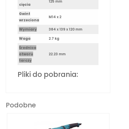
125 mm
cięcia
Gwint
M14 x 2
wrzeciona
Wymiary
384 x 139 x 120 mm
Waga
2.7 kg
Średnica
otworu
22.23 mm
tarczy
Pliki do pobrania:
Podobne