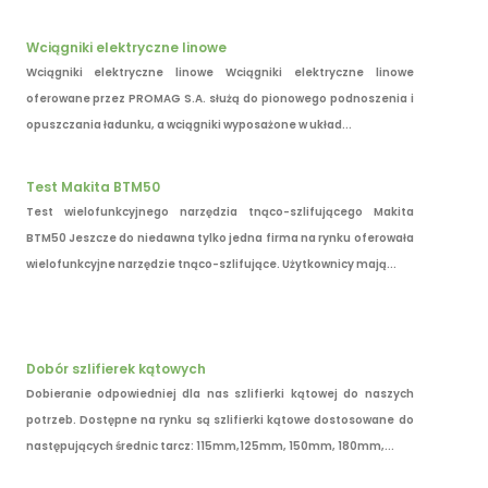
Wciągniki elektryczne linowe
Wciągniki elektryczne linowe Wciągniki elektryczne linowe
oferowane przez PROMAG S.A. służą do pionowego podnoszenia i
opuszczania ładunku, a wciągniki wyposażone w układ...
Test Makita BTM50
Test wielofunkcyjnego narzędzia tnąco-szlifującego Makita
BTM50 Jeszcze do niedawna tylko jedna firma na rynku oferowała
wielofunkcyjne narzędzie tnąco-szlifujące. Użytkownicy mają...
Dobór szlifierek kątowych
Dobieranie odpowiedniej dla nas szlifierki kątowej do naszych
potrzeb. Dostępne na rynku są szlifierki kątowe dostosowane do
następujących średnic tarcz: 115mm,125mm, 150mm, 180mm,...