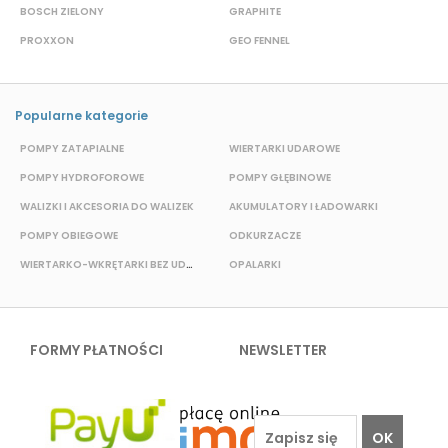
BOSCH ZIELONY
GRAPHITE
S
PROXXON
GEO FENNEL
M
Popularne kategorie
POMPY ZATAPIALNE
WIERTARKI UDAROWE
P
POMPY HYDROFOROWE
POMPY GŁĘBINOWE
WALIZKI I AKCESORIA DO WALIZEK
AKUMULATORY I ŁADOWARKI
POMPY OBIEGOWE
ODKURZACZE
E
WIERTARKO-WKRĘTARKI BEZ UDAROWE
OPALARKI
FORMY PŁATNOŚCI
NEWSLETTER
OK