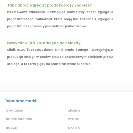
Jak dobrać agregat prądotwórczy Endress?
Podstawowe zalecenia ułatwiające prawidłowy dobór agregatu
prądotwórczego: Odbiorniki, które mają być zasilane z agregatu
prądotwórczego należy podzielić na jednofazowe i...
Nowy silnik BLDC w narzędziach Makity
Silnik BLDC (bezszczotkowy silnik prądu stałego) Wydajniejsza
produkcja energii w porównaniu ze szczotkowym silnikiem prądu
stałego, a to ze względu na brak strat wskutek tarcia...
Popularne marki
OMNIGENA
SPARKY
B
BOSCH NIEBIESKI
STEINEL
D
BOSCH
MAKITA
S