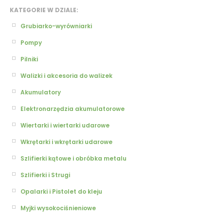
KATEGORIE W DZIALE:
Grubiarko-wyrówniarki
Pompy
Pilniki
Walizki i akcesoria do walizek
Akumulatory
Elektronarzędzia akumulatorowe
Wiertarki i wiertarki udarowe
Wkrętarki i wkrętarki udarowe
Szlifierki kątowe i obróbka metalu
Szlifierki i Strugi
Opalarki i Pistolet do kleju
Myjki wysokociśnieniowe