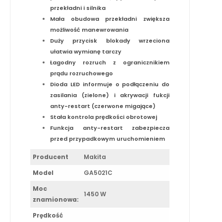
przekładni i silnika
Mała obudowa przekładni zwiększa
możliwość manewrowania
Duży przycisk blokady wrzeciona
ułatwia wymianę tarczy
Łagodny rozruch z ogranicznikiem
prądu rozruchowego
Dioda LED informuje o podłączeniu do
zasilania (zielone) i akrywacji fukcji
anty-restart (czerwone migające)
Stała kontrola prędkości obrotowej
Funkcja anty-restart zabezpiecza
przed przypadkowym uruchomieniem
Producent
Makita
Model
GA5021C
Moc
1450 W
znamionowa:
Prędkość