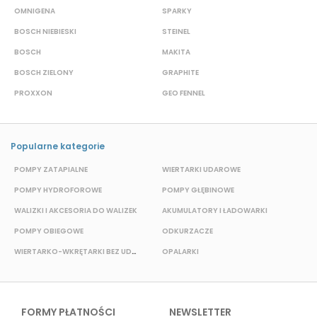
OMNIGENA
SPARKY
B
BOSCH NIEBIESKI
STEINEL
D
BOSCH
MAKITA
S
BOSCH ZIELONY
GRAPHITE
M
PROXXON
GEO FENNEL
S
Popularne kategorie
POMPY ZATAPIALNE
WIERTARKI UDAROWE
P
POMPY HYDROFOROWE
POMPY GŁĘBINOWE
WALIZKI I AKCESORIA DO WALIZEK
AKUMULATORY I ŁADOWARKI
POMPY OBIEGOWE
ODKURZACZE
E
WIERTARKO-WKRĘTARKI BEZ UDAROWE
OPALARKI
FORMY PŁATNOŚCI
NEWSLETTER