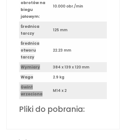
obrotów na
10.000 obr./min
biegu
jałowym:
Średnica
125 mm
tarczy
Średnica
otworu
22.23 mm
tarczy
Wymiary
384 x 139 x 120 mm
Waga
2.9 kg
Gwint
M14 x 2
wrzeciona
Pliki do pobrania: