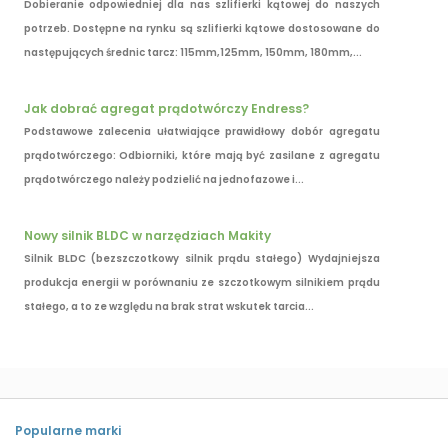
Dobieranie odpowiedniej dla nas szlifierki kątowej do naszych
potrzeb. Dostępne na rynku są szlifierki kątowe dostosowane do
następujących średnic tarcz: 115mm,125mm, 150mm, 180mm,...
Jak dobrać agregat prądotwórczy Endress?
Podstawowe zalecenia ułatwiające prawidłowy dobór agregatu
prądotwórczego: Odbiorniki, które mają być zasilane z agregatu
prądotwórczego należy podzielić na jednofazowe i...
Nowy silnik BLDC w narzędziach Makity
Silnik BLDC (bezszczotkowy silnik prądu stałego) Wydajniejsza
produkcja energii w porównaniu ze szczotkowym silnikiem prądu
stałego, a to ze względu na brak strat wskutek tarcia...
Popularne marki