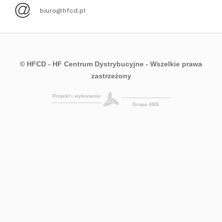
biuro@hfcd.pl
© HFCD - HF Centrum Dystrybucyjne
- Wszelkie prawa
zastrzeżony
Projekt i wykonanie
Grupa ABS