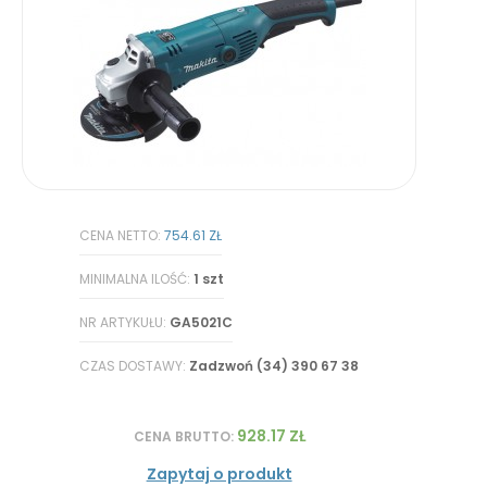
CENA NETTO:
754.61 ZŁ
MINIMALNA ILOŚĆ:
1 szt
NR ARTYKUŁU:
GA5021C
CZAS DOSTAWY:
Zadzwoń (34) 390 67 38
928.17 ZŁ
CENA BRUTTO:
Zapytaj o produkt