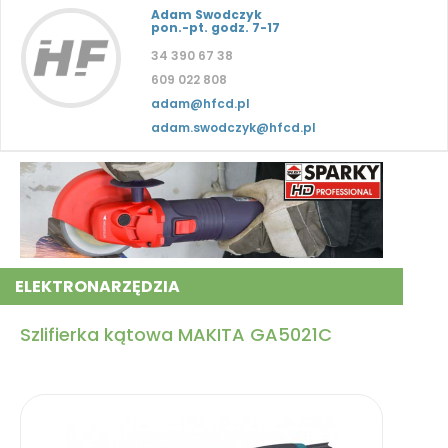
Adam Swodczyk
pon.-pt. godz. 7-17
34 390 67 38
609 022 808
adam@hfcd.pl
adam.swodczyk@hfcd.pl
ELEKTRONARZĘDZIA
Szlifierka kątowa MAKITA GA5021C