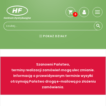
0
Centrum Dystrybucyjne
POKAŻ DZIAŁY
BHP
ELEKTRONARZĘDZIA
NARZĘDZIA
SPAWALNICTWO
Szanowni Państwo,
FARBY
PNEUMATYKA
terminy realizacji zamówień mogą ulec zmianie.
Informację o przewidywanym terminie wysyłki
otrzymają Państwo drogą e-mailową po złożeniu
zamówienia.