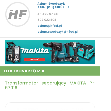
Adam Swodczyk
pon.-pt. godz. 7-17
34 390 67 38
609 022 808
adam@hfcd.pl
adam.swodczyk@hfcd.pl
ELEKTRONARZĘDZIA
Transformator separujący MAKITA P-
67016