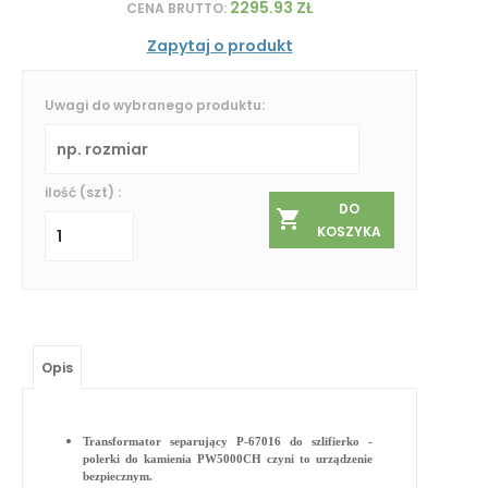
2295.93 ZŁ
CENA BRUTTO:
Zapytaj o produkt
Uwagi do wybranego produktu:
ilość (szt) :
DO
KOSZYKA
Opis
Transformator separujący P-67016 do szlifierko -
polerki do kamienia PW5000CH czyni to urządzenie
bezpiecznym.