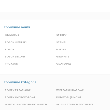
Popularne marki
OMNIGENA
SPARKY
B
BOSCH NIEBIESKI
STEINEL
D
BOSCH
MAKITA
S
BOSCH ZIELONY
GRAPHITE
M
PROXXON
GEO FENNEL
S
Popularne kategorie
POMPY ZATAPIALNE
WIERTARKI UDAROWE
P
POMPY HYDROFOROWE
POMPY GŁĘBINOWE
WALIZKI I AKCESORIA DO WALIZEK
AKUMULATORY I ŁADOWARKI