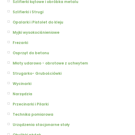
Szlifierki kątowe i obróbka metalu
Szlifierki i Strugi
Opalarki i Pistolet do kleju
Myjki wysokociśnieniowe
Frezarki
Osprzęt do betonu
Młoty udarowo - obrotowe z uchwytem
Strugarko- Grubościówki
Wycinarki
Narzędzia
Przecinarki i Pilarki
Technika pomiarowa
Urządzenia stacjonarne stoły
Obróbki płytek