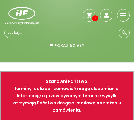
0
Centrum Dystrybucyjne
POKAŻ DZIAŁY
BHP
ELEKTRONARZĘDZIA
NARZĘDZIA
SPAWALNICTWO
Szanowni Państwo,
FARBY
PNEUMATYKA
terminy realizacji zamówień mogą ulec zmianie.
Informację o przewidywanym terminie wysyłki
otrzymają Państwo drogą e-mailową po złożeniu
zamówienia.