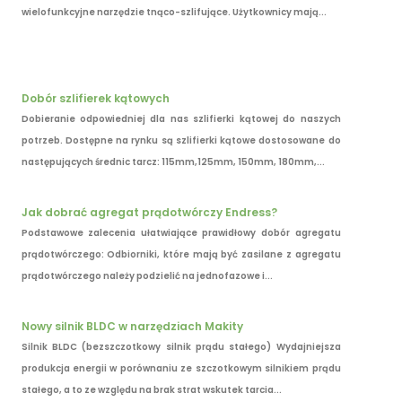
wielofunkcyjne narzędzie tnąco-szlifujące. Użytkownicy mają...
Dobór szlifierek kątowych
Dobieranie odpowiedniej dla nas szlifierki kątowej do naszych
potrzeb. Dostępne na rynku są szlifierki kątowe dostosowane do
następujących średnic tarcz: 115mm,125mm, 150mm, 180mm,...
Jak dobrać agregat prądotwórczy Endress?
Podstawowe zalecenia ułatwiające prawidłowy dobór agregatu
prądotwórczego: Odbiorniki, które mają być zasilane z agregatu
prądotwórczego należy podzielić na jednofazowe i...
Nowy silnik BLDC w narzędziach Makity
Silnik BLDC (bezszczotkowy silnik prądu stałego) Wydajniejsza
produkcja energii w porównaniu ze szczotkowym silnikiem prądu
stałego, a to ze względu na brak strat wskutek tarcia...