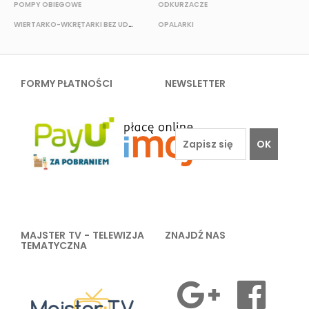
POMPY OBIEGOWE
ODKURZACZE
E
WIERTARKO-WKRĘTARKI BEZ UDAROWE
OPALARKI
FORMY PŁATNOŚCI
NEWSLETTER
OK
MAJSTER TV - TELEWIZJA
ZNAJDŹ NAS
TEMATYCZNA