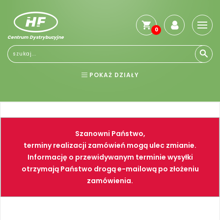
0
Centrum Dystrybucyjne
POKAŻ DZIAŁY
BHP
ELEKTRONARZĘDZIA
NARZĘDZIA
SPAWALNICTWO
Szanowni Państwo,
FARBY
PNEUMATYKA
terminy realizacji zamówień mogą ulec zmianie.
Informację o przewidywanym terminie wysyłki
otrzymają Państwo drogą e-mailową po złożeniu
zamówienia.