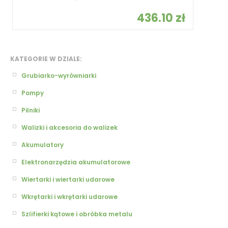
436.10 zł
KATEGORIE W DZIALE:
Grubiarko-wyrówniarki
Pompy
Pilniki
Walizki i akcesoria do walizek
Akumulatory
Elektronarzędzia akumulatorowe
Wiertarki i wiertarki udarowe
Wkrętarki i wkrętarki udarowe
Szlifierki kątowe i obróbka metalu