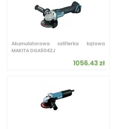
Akumulatorowa szlifierka kątowa
MAKITA DGA504ZJ
1056.43 zł