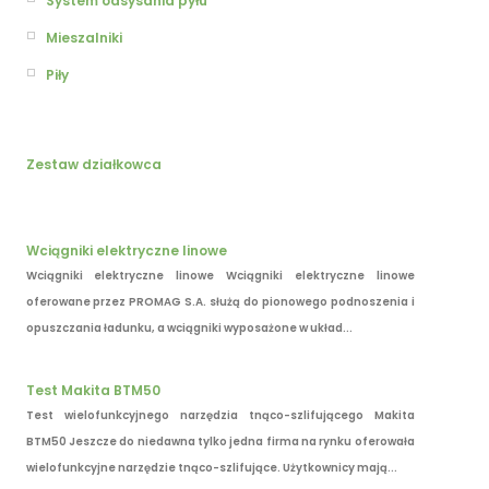
System odsysania pyłu
Mieszalniki
Piły
Zestaw działkowca
Wciągniki elektryczne linowe
Wciągniki elektryczne linowe Wciągniki elektryczne linowe
oferowane przez PROMAG S.A. służą do pionowego podnoszenia i
opuszczania ładunku, a wciągniki wyposażone w układ...
Test Makita BTM50
Test wielofunkcyjnego narzędzia tnąco-szlifującego Makita
BTM50 Jeszcze do niedawna tylko jedna firma na rynku oferowała
wielofunkcyjne narzędzie tnąco-szlifujące. Użytkownicy mają...