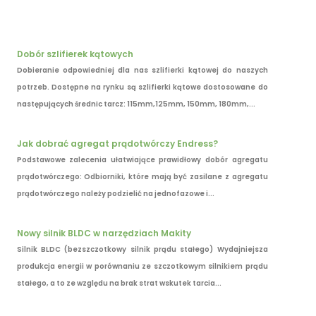
Dobór szlifierek kątowych
Dobieranie odpowiedniej dla nas szlifierki kątowej do naszych
potrzeb. Dostępne na rynku są szlifierki kątowe dostosowane do
następujących średnic tarcz: 115mm,125mm, 150mm, 180mm,...
Jak dobrać agregat prądotwórczy Endress?
Podstawowe zalecenia ułatwiające prawidłowy dobór agregatu
prądotwórczego: Odbiorniki, które mają być zasilane z agregatu
prądotwórczego należy podzielić na jednofazowe i...
Nowy silnik BLDC w narzędziach Makity
Silnik BLDC (bezszczotkowy silnik prądu stałego) Wydajniejsza
produkcja energii w porównaniu ze szczotkowym silnikiem prądu
stałego, a to ze względu na brak strat wskutek tarcia...