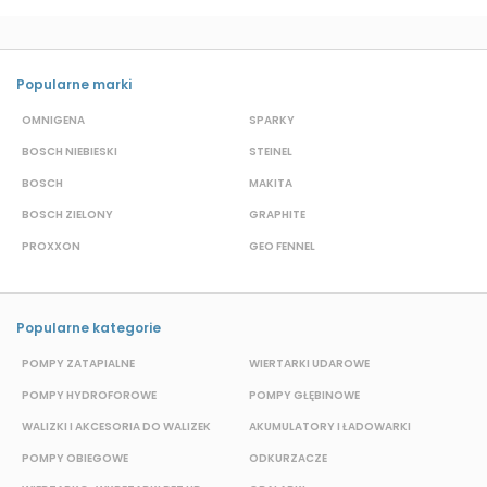
Popularne marki
OMNIGENA
SPARKY
B
BOSCH NIEBIESKI
STEINEL
D
BOSCH
MAKITA
S
BOSCH ZIELONY
GRAPHITE
M
PROXXON
GEO FENNEL
S
Popularne kategorie
POMPY ZATAPIALNE
WIERTARKI UDAROWE
POMPY HYDROFOROWE
POMPY GŁĘBINOWE
P
WALIZKI I AKCESORIA DO WALIZEK
AKUMULATORY I ŁADOWARKI
POMPY OBIEGOWE
ODKURZACZE
E