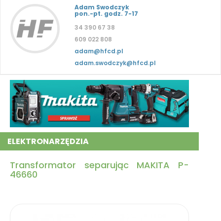
Adam Swodczyk
pon.-pt. godz. 7-17
34 390 67 38
609 022 808
adam@hfcd.pl
adam.swodczyk@hfcd.pl
ELEKTRONARZĘDZIA
Transformator separując MAKITA P-
46660