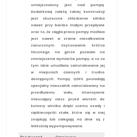
umiejscowiony jest nad pompą.
Dodatkową zaletą takiej konstrukcji
jest skuteczne chłodzenie silnika
nawet przy bardzo małym przepływie
oraz to, że ciągła praca pompy możliwa
jest nawet w stanie niecałkowicie
zanurzonym. Usytuowanie króćca
tłocznego na górze pozwala na
zmniejszenie wymiarów pompy, a co za
tym idzie umożliwia zainstalowanie jej
w miejscach ciasnych i trudno
dostępnych. Pompy QDFU posiadają
specjalny mieszalnik zainstalowany na
przedłużeniu wału, intensywnie
mieszający ciecz przed wlotem do
komory wirnika dzięki czemu osady i
ciężkiecząstki stałe, które się w niej
znajdują lub zalegają na dnie są z
lekkością wypompowywane.