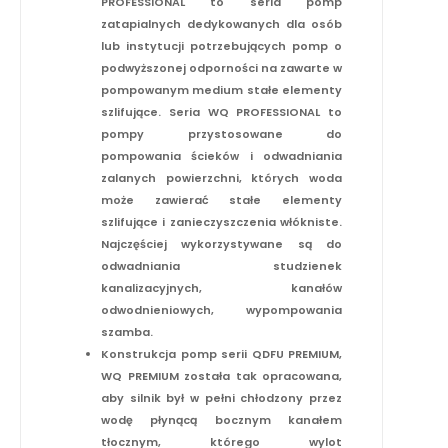
PROFESSIONAL to seria pomp
zatapialnych dedykowanych dla osób
lub instytucji potrzebujących pomp o
podwyższonej odporności na zawarte w
pompowanym medium stałe elementy
szlifujące. Seria WQ PROFESSIONAL to
pompy przystosowane do
pompowania ścieków i odwadniania
zalanych powierzchni, których woda
może zawierać stałe elementy
szlifujące i zanieczyszczenia włókniste.
Najczęściej wykorzystywane są do
odwadniania studzienek
kanalizacyjnych, kanałów
odwodnieniowych, wypompowania
szamba.
Konstrukcja pomp serii QDFU PREMIUM,
WQ PREMIUM została tak opracowana,
aby silnik był w pełni chłodzony przez
wodę płynącą bocznym kanałem
tłocznym, którego wylot