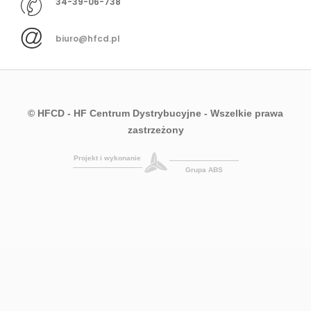
34-39-06-738
biuro@hfcd.pl
© HFCD - HF Centrum Dystrybucyjne
- Wszelkie prawa
zastrzeżony
Projekt i wykonanie
Grupa ABS