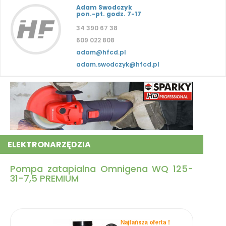
Adam Swodczyk
pon.-pt. godz. 7-17
34 390 67 38
609 022 808
adam@hfcd.pl
adam.swodczyk@hfcd.pl
ELEKTRONARZĘDZIA
Pompa zatapialna Omnigena WQ 125-
31-7,5 PREMIUM