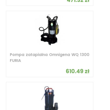
471.32 zł
Pompa zatapialna Omnigena WQ 1300
FURIA
610.49 zł