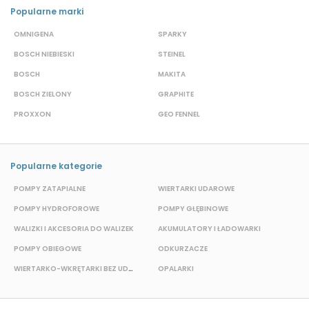
Popularne marki
OMNIGENA
SPARKY
B
BOSCH NIEBIESKI
STEINEL
D
BOSCH
MAKITA
S
BOSCH ZIELONY
GRAPHITE
M
PROXXON
GEO FENNEL
S
Popularne kategorie
POMPY ZATAPIALNE
WIERTARKI UDAROWE
POMPY HYDROFOROWE
POMPY GŁĘBINOWE
P
WALIZKI I AKCESORIA DO WALIZEK
AKUMULATORY I ŁADOWARKI
POMPY OBIEGOWE
ODKURZACZE
E
WIERTARKO-WKRĘTARKI BEZ UDAROWE
OPALARKI