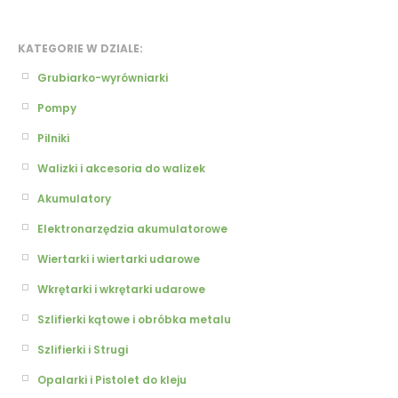
KATEGORIE W DZIALE:
Grubiarko-wyrówniarki
Pompy
Pilniki
Walizki i akcesoria do walizek
Akumulatory
Elektronarzędzia akumulatorowe
Wiertarki i wiertarki udarowe
Wkrętarki i wkrętarki udarowe
Szlifierki kątowe i obróbka metalu
Szlifierki i Strugi
Opalarki i Pistolet do kleju