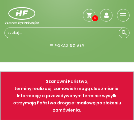
0
Centrum Dystrybucyjne
POKAŻ DZIAŁY
BHP
ELEKTRONARZĘDZIA
NARZĘDZIA
SPAWALNICTWO
Szanowni Państwo,
FARBY
PNEUMATYKA
terminy realizacji zamówień mogą ulec zmianie.
Informację o przewidywanym terminie wysyłki
otrzymają Państwo drogą e-mailową po złożeniu
zamówienia.