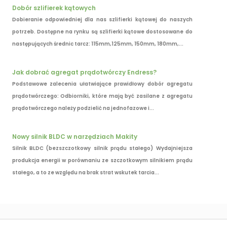
Dobór szlifierek kątowych
Dobieranie odpowiedniej dla nas szlifierki kątowej do naszych
potrzeb. Dostępne na rynku są szlifierki kątowe dostosowane do
następujących średnic tarcz: 115mm,125mm, 150mm, 180mm,...
Jak dobrać agregat prądotwórczy Endress?
Podstawowe zalecenia ułatwiające prawidłowy dobór agregatu
prądotwórczego: Odbiorniki, które mają być zasilane z agregatu
prądotwórczego należy podzielić na jednofazowe i...
Nowy silnik BLDC w narzędziach Makity
Silnik BLDC (bezszczotkowy silnik prądu stałego) Wydajniejsza
produkcja energii w porównaniu ze szczotkowym silnikiem prądu
stałego, a to ze względu na brak strat wskutek tarcia...