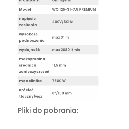
Producent
Omnigena
Model
WQ 125-31-7,5 PREMIUM
napięcie
400V/50Hz
zasilania
wysokość
max 31 m
podnoszenia
wydajność
max 2080 l/min
maksymalna
średnica
11,5 mm
zanieczyszczeń
moc silnika
7500 W
krócieć
6”/150 mm
tłoczny/wąż
Pliki do pobrania: