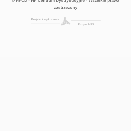
© HFCD - HF Centrum Dystrybucyjne
- Wszelkie prawa
zastrzeżony
Projekt i wykonanie
Grupa ABS