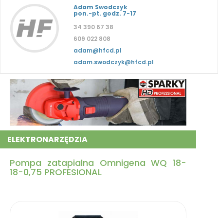
Adam Swodczyk
pon.-pt. godz. 7-17
34 390 67 38
609 022 808
adam@hfcd.pl
adam.swodczyk@hfcd.pl
ELEKTRONARZĘDZIA
Pompa zatapialna Omnigena WQ 18-
18-0,75 PROFESIONAL