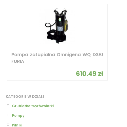
Pompa zatapialna Omnigena WQ 1300
FURIA
610.49 zł
KATEGORIE W DZIALE:
Grubiarko-wyrówniarki
Pompy
Pilniki