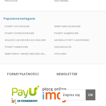
PROXXON
GEO FENNEL
M
Popularne kategorie
POMPY ZATAPIALNE
WIERTARKI UDAROWE
P
POMPY HYDROFOROWE
POMPY GŁĘBINOWE
WALIZKI I AKCESORIA DO WALIZEK
AKUMULATORY I ŁADOWARKI
POMPY OBIEGOWE
ODKURZACZE
WIERTARKO-WKRĘTARKI BEZ UDAROWE
OPALARKI
E
FORMY PŁATNOŚCI
NEWSLETTER
OK