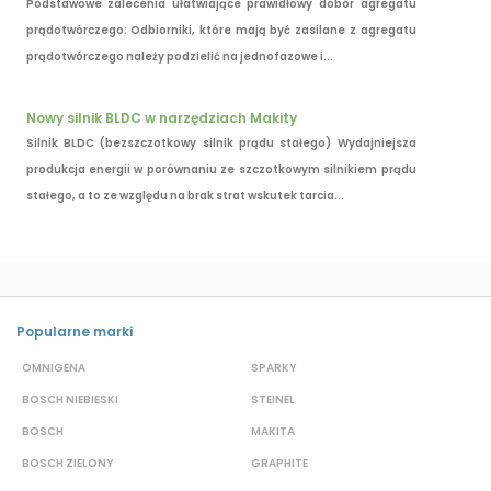
Podstawowe zalecenia ułatwiające prawidłowy dobór agregatu
prądotwórczego: Odbiorniki, które mają być zasilane z agregatu
prądotwórczego należy podzielić na jednofazowe i...
Nowy silnik BLDC w narzędziach Makity
Silnik BLDC (bezszczotkowy silnik prądu stałego) Wydajniejsza
produkcja energii w porównaniu ze szczotkowym silnikiem prądu
stałego, a to ze względu na brak strat wskutek tarcia...
Popularne marki
OMNIGENA
SPARKY
B
BOSCH NIEBIESKI
STEINEL
D
BOSCH
MAKITA
S
BOSCH ZIELONY
GRAPHITE
S