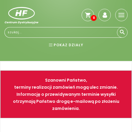
0
Centrum Dystrybucyjne
POKAŻ DZIAŁY
BHP
ELEKTRONARZĘDZIA
NARZĘDZIA
SPAWALNICTWO
Szanowni Państwo,
FARBY
PNEUMATYKA
terminy realizacji zamówień mogą ulec zmianie.
Informację o przewidywanym terminie wysyłki
otrzymają Państwo drogą e-mailową po złożeniu
zamówienia.