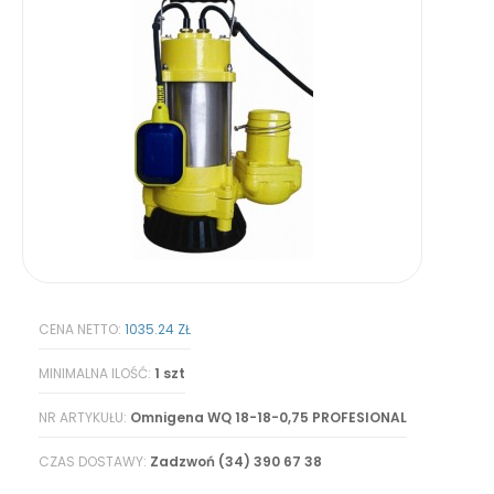
CENA NETTO:
1035.24 ZŁ
MINIMALNA ILOŚĆ:
1 szt
NR ARTYKUŁU:
Omnigena WQ 18-18-0,75 PROFESIONAL
CZAS DOSTAWY:
Zadzwoń (34) 390 67 38