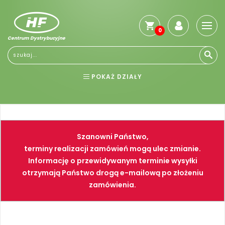
0
Centrum Dystrybucyjne
POKAŻ DZIAŁY
BHP
ELEKTRONARZĘDZIA
NARZĘDZIA
SPAWALNICTWO
Szanowni Państwo,
FARBY
PNEUMATYKA
terminy realizacji zamówień mogą ulec zmianie.
Informację o przewidywanym terminie wysyłki
otrzymają Państwo drogą e-mailową po złożeniu
zamówienia.