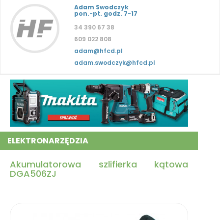
Adam Swodczyk
pon.-pt. godz. 7-17
34 390 67 38
609 022 808
adam@hfcd.pl
adam.swodczyk@hfcd.pl
ELEKTRONARZĘDZIA
Akumulatorowa szlifierka kątowa
DGA506ZJ