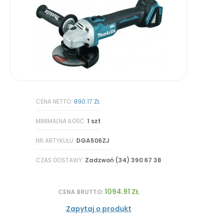
CENA NETTO:
890.17 ZŁ
MINIMALNA ILOŚĆ:
1 szt
NR ARTYKUŁU:
DGA506ZJ
CZAS DOSTAWY:
Zadzwoń (34) 390 67 38
1094.91 ZŁ
CENA BRUTTO:
Zapytaj o produkt