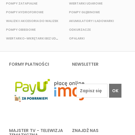
POMPY ZATAPIALNE
WIERTARKI UDAROWE
POMPY HYDROFOROWE
POMPY GŁĘBINOWE
P
WALIZKI I AKCESORIA DO WALIZEK
AKUMULATORY I ŁADOWARKI
POMPY OBIEGOWE
ODKURZACZE
E
WIERTARKO-WKRĘTARKI BEZ UDAROWE
OPALARKI
FORMY PŁATNOŚCI
NEWSLETTER
OK
MAJSTER TV - TELEWIZJA
ZNAJDŹ NAS