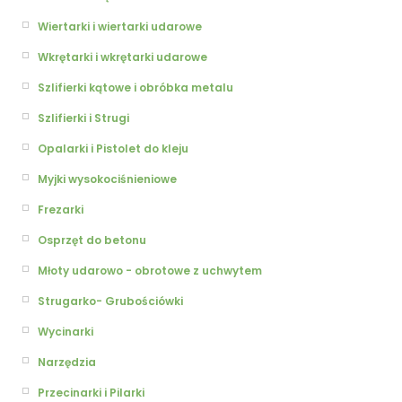
Wiertarki i wiertarki udarowe
Wkrętarki i wkrętarki udarowe
Szlifierki kątowe i obróbka metalu
Szlifierki i Strugi
Opalarki i Pistolet do kleju
Myjki wysokociśnieniowe
Frezarki
Osprzęt do betonu
Młoty udarowo - obrotowe z uchwytem
Strugarko- Grubościówki
Wycinarki
Narzędzia
Przecinarki i Pilarki