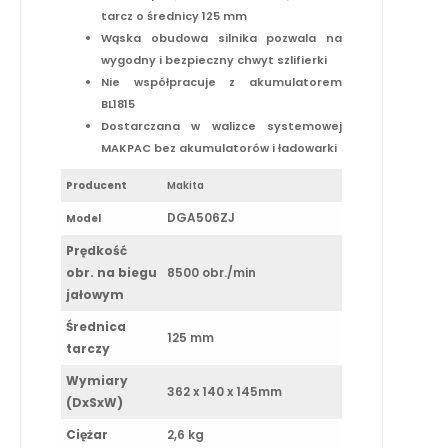
tarcz o średnicy 125 mm
Wąska obudowa silnika pozwala na
wygodny i bezpieczny chwyt szlifierki
Nie współpracuje z akumulatorem
BL1815
Dostarczana w walizce systemowej
MAKPAC bez akumulatorów i ładowarki
Producent
Makita
DGA506ZJ
Model
Prędkość
obr. na biegu
8500 obr./min
jałowym
Średnica
125 mm
tarczy
Wymiary
362 x 140 x 145mm
(DxSxW)
Ciężar
2,6 kg