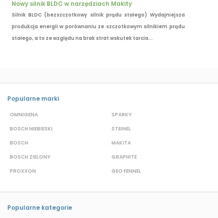
Nowy silnik BLDC w narzędziach Makity
Silnik BLDC (bezszczotkowy silnik prądu stałego) Wydajniejsza
produkcja energii w porównaniu ze szczotkowym silnikiem prądu
stałego, a to ze względu na brak strat wskutek tarcia...
Popularne marki
OMNIGENA
SPARKY
B
BOSCH NIEBIESKI
STEINEL
D
BOSCH
MAKITA
S
BOSCH ZIELONY
GRAPHITE
M
PROXXON
GEO FENNEL
S
Popularne kategorie