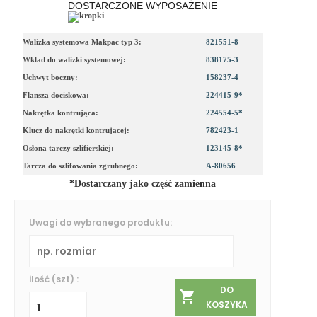
DOSTARCZONE WYPOSAŻENIE
Walizka systemowa Makpac typ 3:
821551-8
Wkład do walizki systemowej:
838175-3
Uchwyt boczny:
158237-4
Flansza dociskowa:
224415-9*
Nakrętka kontrująca:
224554-5*
Klucz do nakrętki kontrującej:
782423-1
Osłona tarczy szlifierskiej:
123145-8*
Tarcza do szlifowania zgrubnego:
A-80656
*Dostarczany jako część zamienna
Uwagi do wybranego produktu:
ilość (szt) :
DO
KOSZYKA